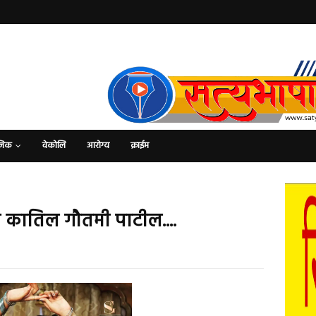
जिक
वेकोलि
आरोग्य
क्राईम
 कातिल गौतमी पाटील....