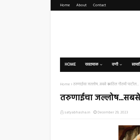
Home
About
Contact
HOME
यवतमाळ
वणी
सामा
Home
तरुणाईचा जल्लोष...सबसे कातिल गौतमी पाटील....
तरुणाईचा जल्लोष...सबसे
satyabhasha.in
December 29, 2023