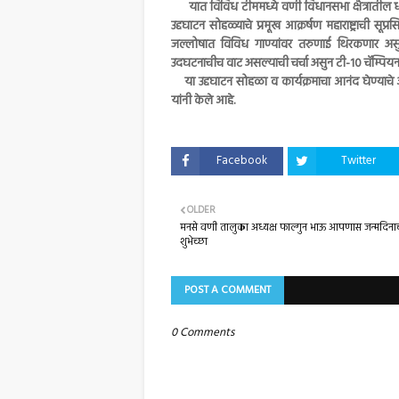
यात विविध टीममध्ये वणी विधानसभा क्षैत्रातील धड
उद्दघाटन सोहळ्याचे प्रमूख आक्रर्षण महाराष्ट्राची सूप
जल्लोषात विविध गाण्यांवर तरुणाई थिरकणार अ
उदघटनाचीच वाट असल्याची चर्चा असुन टी-10 चॅम्पि
या उद्दघाटन सोहळा व कार्यक्रमाचा आनंद घेण्याचे 
यांनी केले आहे.
Facebook
Twitter
OLDER
मनसे वणी तालुका अध्यक्ष फाल्गुन भाऊ आपणास जन्मदिनाच्
शुभेच्छा
POST A COMMENT
0 Comments