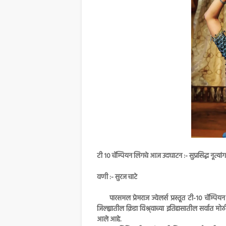
टी 10 चॅम्पियन लिगचे आज उदघाटन :- सुप्रसिद्ध नूत्या
वणी :- सुरज चाटे
पारसमल प्रेमराज ज्वेलर्स प्रस्तूत टी-10 चॅम्पिय
जिल्ह्यातील क्रिडा विश्र्वाच्या इतिहासातील सर्व
आले आहे.