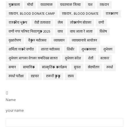
मुकाबला
मोर्चा
यवतमाळ
यवतमाळ जिल्हा
यश
रक्तदान
रक्तदान.. BLOOD DONATE CAMP
रक्तदान... BLOOD DONATE
राजकारण
राजकीय भूकंप
रोही तलावात
लेख
लोकार्पण सोहळा
वणी
वणी नगर परिषद निवडणूक 2025
वाघ
वाघ आला रे आला
विशेष
वृक्षारोपण
वैकुंठ महोत्सव
व्याख्यान
व्याख्यानाचे आयोजन
शर्मिला ठाकरे वणीत
शारदा महोत्सव
शिबीर
शुभकामनाए
शुभेच्छा
शुभेच्छा आगळा वेगळा जन्मदिवस साजरा
शुभेच्छा संदेश
शेती
सत्कार
सन्मान
सामाजिक
सांस्कृतिक कार्यक्रम
सुयश
स्नेहमीलन
स्पर्धा
स्पर्धा परीक्षा
हद्दपार
हळदी कुंकू
हास्य

Name
your name