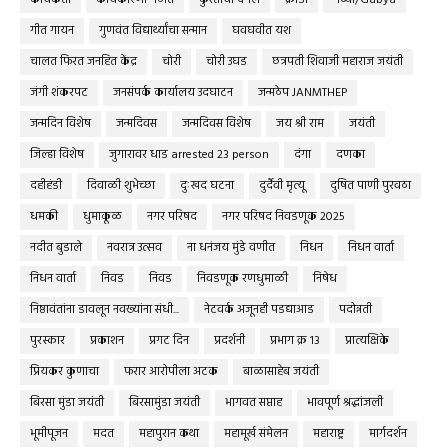
गीत गायन
गुणवंत विद्यार्थ्यांचा सन्मान
घवघवीत यश
चालत फिरत जनहित केंद्र
चोरी
चोरी उघड
छत्रपती शिवाजी महाराज जयंती
जंगी शंकरपट
जनसंपर्क कार्यालय उदघाटन
जन्मठेप JANMTHEP
जन्मदिन विशेष
जन्मदिवस
जन्मदिवस विशेष
जय श्री राम
जयंती
जिल्हा विशेष
जुगारावर धाड arrested 23 person
दंगा
दणका
दहीहंडी
दिवाळी शुभेच्छा
दुःखद घटना
दुर्दैवी मृत्यू
दुषित पाणी पुरवठा
धमकी
धुमाकूळ
नगर परिषद
नगर परिषद निवडणूक 2025
नदीत बुडाले
नवरात्र उत्सव
ना धनंजय मुंडे वणीत
निधन
निधन वार्ता
निधन वार्ता
निवड
निवड
निवडणूक रणधुमाळी
निषेध
निष्ठावंतांना डावलून नवख्यांना संधी...
नेटवर्क अजूनही पडद्याआड
पदोन्नती
पुरस्कार
प्रकाशन
प्रगट दिन
प्रदर्शनी
प्रभाग क्र १३
प्रात्यक्षिके
प्रियकर कुणाचा
फरार आरोपीला अटक
बाळासाहेब जयंती
बिरसा मुंडा जयंती
बिरसामुंडा जयंती
भागवत सप्ताह
भावपूर्ण श्रद्धांजली
भूमीपूजन
मदत
महापुरान कथा
महामूर्ख संमेलन
महाराष्ट्र
मार्गदर्शन