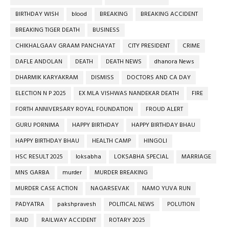
BIRTHDAY WISH
blood
BREAKING
BREAKING ACCIDENT
BREAKING TIGER DEATH
BUSINESS
CHIKHALGAAV GRAAM PANCHAYAT
CITY PRESIDENT
CRIME
DAFLE ANDOLAN
DEATH
DEATH NEWS
dhanora News
DHARMIK KARYAKRAM
DISMISS
DOCTORS AND CA DAY
ELECTION N P 2025
EX MLA VISHWAS NANDEKAR DEATH
FIRE
FORTH ANNIVERSARY ROYAL FOUNDATION
FROUD ALERT
GURU PORNIMA
HAPPY BIRTHDAY
HAPPY BIRTHDAY BHAU
HAPPY BIRTHDAY BHAU
HEALTH CAMP
HINGOLI
HSC RESULT 2025
loksabha
LOKSABHA SPECIAL
MARRIAGE
MNS GARBA
murder
MURDER BREAKING
MURDER CASE ACTION
NAGARSEVAK
NAMO YUVA RUN
PADYATRA
pakshpravesh
POLITICAL NEWS
POLUTION
RAID
RAILWAY ACCIDENT
ROTARY 2025