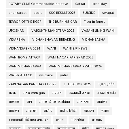
ROTARY CLUB Commendable initiative
Satkar
scool day
shankarpat
sport
SSC RESULT 2025
SUICIDE
swagat
TERROR OF THE TIGER
THE BURNING CAR
Tiger in forest
UPOSHAN
VAIKUNTH MAHOTSAV 2025
VASANT JINING WANI
VIDARBHA
VIDHANBHAVAN BREAKING
VIDHANSABHA
VIDHANSABHA 2024
WANI
WANI BJP NEWS
WANI BOMB ATTACK
WANI NAGAR PARISHAD 2025
WANI VIDHANSABHA
WANI VIDHANSABHA RESULT 2024
WATER ATTACK
welcome
yatra
ZARI NAGAR PANCHAYAT 2025
ZP ELECTION 2025
अज्ञात मृतदेह
अटक
अटक with gun
अपघात
अवकाळी फटका
अस्वलीचे दर्शन
आक्रमक
आग
आगळा वेगळा जन्मदिवस
आत्महत्या
आंदोलन
आंदोलन
आयोजन
आरोग्य
आरोग्य शिबिर
उदघाटन
उपक्रम
उपमख्यमंत्री शिंदे यांचा प्रगट दिन
उलगडा
एतिहासिक
कारवाई
कार्यकर्ता
कार्यकारणी गठीत
कुस्तीची दंगल
क्रीडा
गब्या/Gabya