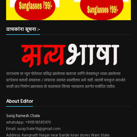
वाचकांना सूचना :-
सत्यभाषा या न्युज पोर्टलवर प्रसिद्ध झालेल्या बातम्या आणि लेखामधून व्यक्त झालेल्या
प्रत्येकच मताशी संचालक / संपादक सहमत असतीलच असे नाही. बातमी मजकुरा संदर्भात
काही वाद निर्माण झाल्यास तो यवतमाळ जिल्हा न्यायालय अंतर्गत मर्यादित राहील.
About Editor
Suraj Ramesh Chate
whatsApp: +919518585970
Email: surajchate16@gmail.com
Address: Rangnath Nagar near barde kiran stores Wani State: