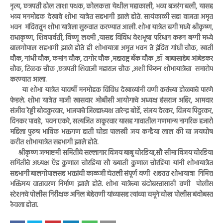
नृत्य, छत्रपती ढोल ताशा पथक, कोलकत्ता येथील महाकाली, भव्य बजरंग बली, यासह
भव्य मनमोहक देखावे शोभा यात्रेत सहभागी झाले होते. सायंकाळी सहा वाजता अमृत
भवन मंदिरातून शोभा यात्रेला सुरुवात करण्यात आली. शोभा यात्रेत बगी मध्ये श्रीकृष्ण,
राधाकृष्ण, शिवपार्वती, विष्णू लक्ष्मी ,यासह विविध वेशभूषा परिधान करून बग्गी मध्ये
बालगोपाल सहभागी झाले होते ही शोभायात्रा अमृत भवन ते इंदिरा गांधी चौक, खाती
चौक, गांधी चौक, कमांन चौक, टागोर चौक ,महाराष्ट्र बँक चौक ,डॉ बाबासाहेब आंबेडकर
चौक, टिळक चौक ,छत्रपती शिवाजी महाराज चौक ,अशी फिरून शोभायात्रेचा समारोप
करण्यात आला.
या शोभा यात्रेत यावर्षी मनमोहक विविध देखाव्यांनी वणी करांच्या डोळ्याचे पारणे
फेडले. शोभा यात्रेत माजी खासदार ओबीसी आयोगाचे अध्यक्ष हंसराज अहिर, आमदार
संजीव रेड्डी बोदकुरवार, भाजपाचे जिल्हाध्यक्ष तारेन्द्र बोर्डे, संजय देरकर, विजय पिदुरकर,
दिनकर पावडे, पवन एकरे, सत्यजित ठाकूरवार यासह गावातील गणमान्य नागरिक हजारो
महिला पुरुष भाविक भक्तगण हाती घोडा पालखी जय कन्हैया लाल की चा जयघोष
करीत शोभायात्रेत सहभागी झाले होते.
श्रीकृष्ण जन्माष्टमी समितीचे सल्लागार विजय बाबू चोरडिया,सौ सीमा विजय चोरडिया
समितीचे अध्यक्ष ऍड कुणाल चोरडिया सौ ख्याती कुणाल चोरडिया यांनी शोभायात्रेत
सहभागी बालगोपालसह भक्तांची काळजी घेतली संपूर्ण वणी शहरात शोभायात्रा निमित्त
भक्तिमय वातावरण निर्माण झाले होते. शोभा यात्रेच्या बंदोबस्तासाठी वणी पोलीस
स्टेशनचे पोलीस निरीक्षक अनिल बेहेराणी यांच्यासह त्यांच्या चमूने चोख पोलीस बंदोबस्त
ठेवला होता.