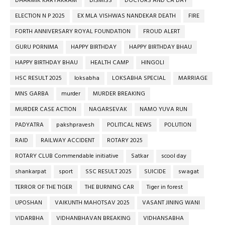
DHARMIK KARYAKRAM
DISMISS
DOCTORS AND CA DAY
ELECTION N P 2025
EX MLA VISHWAS NANDEKAR DEATH
FIRE
FORTH ANNIVERSARY ROYAL FOUNDATION
FROUD ALERT
GURU PORNIMA
HAPPY BIRTHDAY
HAPPY BIRTHDAY BHAU
HAPPY BIRTHDAY BHAU
HEALTH CAMP
HINGOLI
HSC RESULT 2025
loksabha
LOKSABHA SPECIAL
MARRIAGE
MNS GARBA
murder
MURDER BREAKING
MURDER CASE ACTION
NAGARSEVAK
NAMO YUVA RUN
PADYATRA
pakshpravesh
POLITICAL NEWS
POLUTION
RAID
RAILWAY ACCIDENT
ROTARY 2025
ROTARY CLUB Commendable initiative
Satkar
scool day
shankarpat
sport
SSC RESULT 2025
SUICIDE
swagat
TERROR OF THE TIGER
THE BURNING CAR
Tiger in forest
UPOSHAN
VAIKUNTH MAHOTSAV 2025
VASANT JINING WANI
VIDARBHA
VIDHANBHAVAN BREAKING
VIDHANSABHA