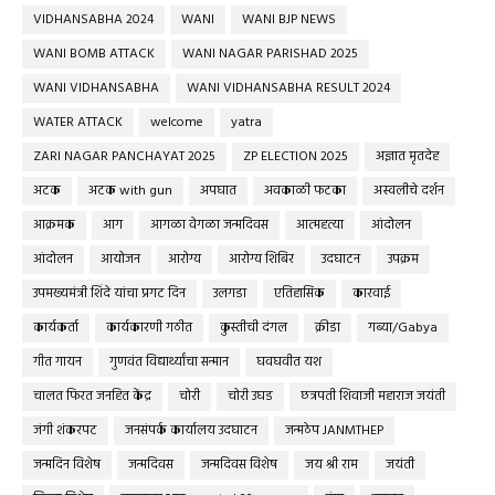
VIDHANSABHA 2024
WANI
WANI BJP NEWS
WANI BOMB ATTACK
WANI NAGAR PARISHAD 2025
WANI VIDHANSABHA
WANI VIDHANSABHA RESULT 2024
WATER ATTACK
welcome
yatra
ZARI NAGAR PANCHAYAT 2025
ZP ELECTION 2025
अज्ञात मृतदेह
अटक
अटक with gun
अपघात
अवकाळी फटका
अस्वलीचे दर्शन
आक्रमक
आग
आगळा वेगळा जन्मदिवस
आत्महत्या
आंदोलन
आंदोलन
आयोजन
आरोग्य
आरोग्य शिबिर
उदघाटन
उपक्रम
उपमख्यमंत्री शिंदे यांचा प्रगट दिन
उलगडा
एतिहासिक
कारवाई
कार्यकर्ता
कार्यकारणी गठीत
कुस्तीची दंगल
क्रीडा
गब्या/Gabya
गीत गायन
गुणवंत विद्यार्थ्यांचा सन्मान
घवघवीत यश
चालत फिरत जनहित केंद्र
चोरी
चोरी उघड
छत्रपती शिवाजी महाराज जयंती
जंगी शंकरपट
जनसंपर्क कार्यालय उदघाटन
जन्मठेप JANMTHEP
जन्मदिन विशेष
जन्मदिवस
जन्मदिवस विशेष
जय श्री राम
जयंती