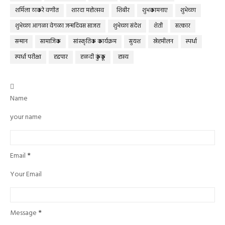
शर्मिला ठाकरे वणीत
शारदा महोत्सव
शिबीर
शुभकामनाए
शुभेच्छा
शुभेच्छा आगळा वेगळा जन्मदिवस साजरा
शुभेच्छा संदेश
शेती
सत्कार
सन्मान
सामाजिक
सांस्कृतिक कार्यक्रम
सुयश
स्नेहमीलन
स्पर्धा
स्पर्धा परीक्षा
हद्दपार
हळदी कुंकू
हास्य

Name
your name
Email
*
Your Email
Message
*