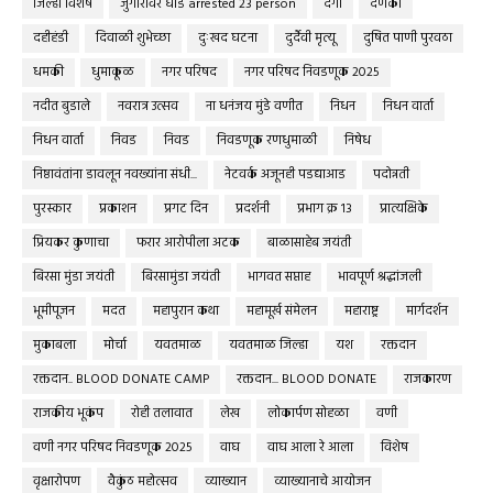
जिल्हा विशेष
जुगारावर धाड arrested 23 person
दंगा
दणका
दहीहंडी
दिवाळी शुभेच्छा
दुःखद घटना
दुर्दैवी मृत्यू
दुषित पाणी पुरवठा
धमकी
धुमाकूळ
नगर परिषद
नगर परिषद निवडणूक 2025
नदीत बुडाले
नवरात्र उत्सव
ना धनंजय मुंडे वणीत
निधन
निधन वार्ता
निधन वार्ता
निवड
निवड
निवडणूक रणधुमाळी
निषेध
निष्ठावंतांना डावलून नवख्यांना संधी...
नेटवर्क अजूनही पडद्याआड
पदोन्नती
पुरस्कार
प्रकाशन
प्रगट दिन
प्रदर्शनी
प्रभाग क्र १३
प्रात्यक्षिके
प्रियकर कुणाचा
फरार आरोपीला अटक
बाळासाहेब जयंती
बिरसा मुंडा जयंती
बिरसामुंडा जयंती
भागवत सप्ताह
भावपूर्ण श्रद्धांजली
भूमीपूजन
मदत
महापुरान कथा
महामूर्ख संमेलन
महाराष्ट्र
मार्गदर्शन
मुकाबला
मोर्चा
यवतमाळ
यवतमाळ जिल्हा
यश
रक्तदान
रक्तदान.. BLOOD DONATE CAMP
रक्तदान... BLOOD DONATE
राजकारण
राजकीय भूकंप
रोही तलावात
लेख
लोकार्पण सोहळा
वणी
वणी नगर परिषद निवडणूक 2025
वाघ
वाघ आला रे आला
विशेष
वृक्षारोपण
वैकुंठ महोत्सव
व्याख्यान
व्याख्यानाचे आयोजन