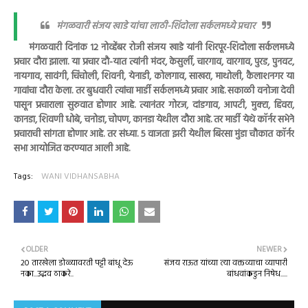
मंगळवारी संजय खाडे यांचा लाठी-शिंदोला सर्कलमध्ये प्रचार
मंगळवारी दिनांक 12 नोव्हेंबर रोजी संजय खाडे यांनी शिरपूर-शिंदोला सर्कलमध्ये
प्रचार दौरा झाला. या प्रचार दौ-यात त्यांनी मंदर, केसुर्ली, चारगाव, वारगाव, पुरड, पुनवट,
नायगाव, सावंगी, चिंचोली, शिवनी, येनाडी, कोलगाव, साखरा, माथोली, कैलाशनगर या
गावांचा दौरा केला. तर बुधवारी त्यांचा मार्डी सर्कलमध्ये प्रचार आहे. सकाळी वनोजा देवी
पासून प्रचाराला सुरुवात होणार आहे. त्यानंतर गोरज, दांडगाव, आपटी, मुक्टा, हिवरा,
कानडा, शिवणी धोबे, चनोडा, चोपण, कानडा येथील दौरा आहे. तर मार्डी येथे कॉर्नर सभेने
प्रचाराची सांगता होणार आहे. तर संध्या. 5 वाजता झरी येथील बिरसा मुंडा चौकात कॉर्नर
सभा आयोजित करण्यात आली आहे.
Tags:
WANI VIDHANSABHA
OLDER
NEWER
20 तारखेला डोळ्यावरती पट्टी बांधू देऊ
संजय राऊत यांच्या त्या वक्तव्याचा व्यापारी
नका...उद्धव ठाकरे..
बांधवांकडुन निषेध.....