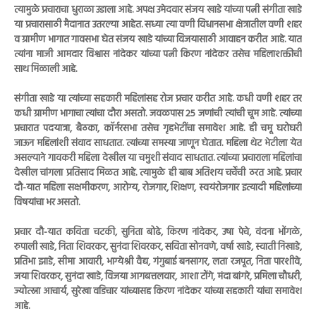
त्यामुळे प्रचाराचा धुराळा उडाला आहे. अपक्ष उमेदवार संजय खाडे यांच्या पत्नी संगीता खाडे
या प्रचारासाठी मैदानात उतरल्या आहेत. सध्या त्या वणी विधानसभा क्षेत्रातील वणी शहर
व ग्रामीण भागात गावसभा घेत संजय खाडे यांच्या विजयासाठी आवाहन करीत आहे. यात
त्यांना माजी आमदार विश्वास नांदेकर यांच्या पत्नी किरण नांदेकर तसेच महिलाशक्तीची
साथ मिळाली आहे.
संगीता खाडे या त्यांच्या सहकारी महिलांसह रोज प्रचार करीत आहे. कधी वणी शहर तर
कधी ग्रामीण भागाचा त्यांचा दौरा असतो. जवळपास 25 जणांची त्यांची चूम आहे. त्यांच्या
प्रचारात पदयात्रा, बैठका, कॉर्नरसभा तसेच गृहभेटींचा समावेश आहे. ही चमू घरोघरी
जाऊन महिलांशी संवाद साधतात. त्यांच्या समस्या जाणून घेतात. महिला थेट भेटीला येत
असल्याने गावकरी महिला देखील या चमुशी संवाद साधतात. त्यांच्या प्रचाराला महिलांचा
देखील चांगला प्रतिसाद मिळत आहे. त्यामुळे ही बाब अतिशय चर्चेची ठरत आहे. प्रचार
दौ-यात महिला सक्षमीकरण, आरोग्य, रोजगार, शिक्षण, स्वयंरोजगार इत्यादी महिलांच्या
विषयांचा भर असतो.
प्रचार दौ-यात कविता चटकी, सुनिता बोढे, किरण नांदेकर, उषा पेचे, वंदना भोंगळे,
रुपाली खाडे, निता शिवरकर, सुनंदा शिवरकर, सविता सोनवणे, वर्षा खाडे, स्वाती निखाडे,
प्रतिभा झाडे, सीमा आवारी, भाग्येश्री वैद्य, गंगुबाई बनसागर, लता रजपूत, निता पारशीवे,
जया शिवरकर, सुनंदा खाडे, विजया आगबत्तलवार, आशा टोंगे, मंदा बांगरे, प्रमिला चौधरी,
ज्योत्स्ना आचार्य, सुरेखा वडिचार यांच्यासह किरण नांदेकर यांच्या सहकारी यांचा समावेश
आहे.