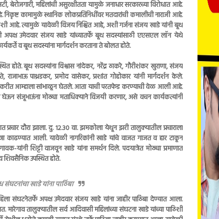
एसटी, बेरोजगारी, महिलांची असुरक्षीतता यामुळे जनाधार सरकारच्या विरोधात आहे.
 निकृष्ट कामामुळे स्थानिक लोकप्रतिनिधींवर मतदारांची कमालीची नाराजी आहे.
शी आहे. त्यामुळे यावेळी विजय निश्चित आहे, अशी गर्जना संजय खाडे यांनी बूथ
ाळी अपक्ष उमेदवार संजय खाडे यांच्यातर्फे बूथ सदस्यांसाठी एएसएल लॉन येथे
यकर्ते व बूथ सदस्यांना मार्गदर्शन करताना ते बोलत होते.
 होते. बूथ सदस्यांना विश्वास नांदेकर, नरेंद्र ठाकरे, गौरीशंकर खुराणा, संजय
ते, राजाभाऊ पाथ्रडकर, प्रमोद वासेकर, प्रशांत गोहोकार यांनी मार्गदर्शन केले.
त करीत आम्हाला सांभाळून घेतले. आता याची परतफेड करण्याची वेळ आली आहे.
रम घेऊन संजूभाऊंना मोठ्या मताधिक्याने विजयी करणार, असे वचन कार्यकत्यांनी
त प्रचार दौरा झाला. दु. 12.30 वा. झमकोला येथून झरी तालुक्यातील प्रचाराला
्रा काढण्यात आली. यावेळी नागरिकांनी खाडे यांचे वाजत गाजत व हार टाकून
वक-यांनी शिट्टी वाजवून खाडे यांना समर्थन दिले. पदयात्रेत मोठ्या प्रमाणात
 व शिवसैनिक उपस्थित होते.
 संघटनांचा खाडे यांना पाठिंबा
िला संघटनेतर्फे अपक्ष उमेदवार संजय खाडे यांना जाहीर पाठिंबा देण्यात आला.
. मारेगाव तालुक्यातील सर्व आदिवासी महिलांच्या संघटना खाडे यांच्या पाठिशी