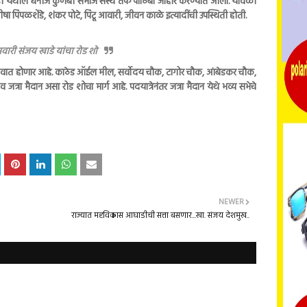
र्डी येथील धनोजे कुणबी समाज संस्थे तर्फे पाठिंबा जाहीर करण्यात आला. यावेळी
ीषा पिंपळशेंडे, शंकर पोटे, पिंटू आवारी, जीवन काळे इत्यादींची उपस्थिती होती.
वारी संजय खाडे यांचा रोड शो
ुवात होणार आहे. काठेड ऑईल मील, सर्वोदय चौक, टागोर चौक, आंबेडकर चौक,
ा मैदान असा रोड शोचा मार्ग आहे. पदयात्रेनंतर जत्रा मैदान येथे भव्य सभेचे
NEWER
राज्यात महविकास आघाडीची सत्ता बसणार...खा. संजय देशमुख..