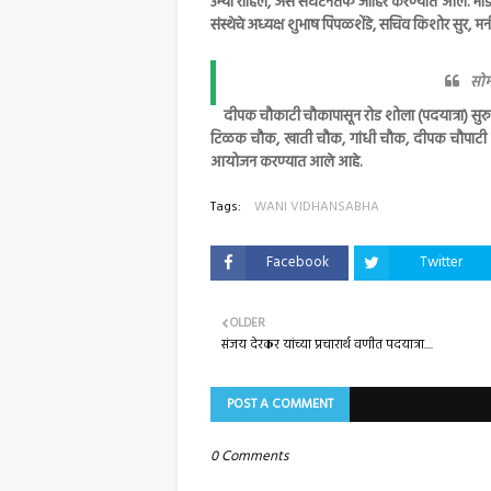
उभ्या राहिल, असे संघटनेतर्फे जाहिर करण्यात आले. मा
संस्थेचे अध्यक्ष शुभाष पिंपळशेंडे, सचिव किशोर सुर, मन
सोम
दीपक चौकाटी चौकापासून रोड शोला (पदयात्रा) सुर
टिळक चौक, खाती चौक, गांधी चौक, दीपक चौपाटी व जत्र
आयोजन करण्यात आले आहे.
Tags:
WANI VIDHANSABHA
Facebook
Twitter
OLDER
संजय देरकर यांच्या प्रचारार्थ वणीत पदयात्रा....
POST A COMMENT
0 Comments