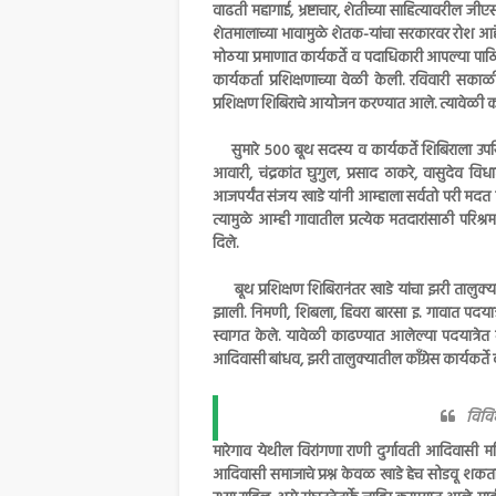
वाढती महागाई, भ्रष्टाचार, शेतीच्या साहित्यावरील जी
शेतमालाच्या भावामुळे शेतक-यांचा सरकारवर रोश आहे.
मोठया प्रमाणात कार्यकर्ते व पदाधिकारी आपल्या पाठि
कार्यकर्ता प्रशिक्षणाच्या वेळी केली. रविवारी सक
प्रशिक्षण शिबिराचे आयोजन करण्यात आले. त्यावेळी कार्
सुमारे 500 बूथ सदस्य व कार्यकर्ते शिबिराला उपस्थित
आवारी, चंद्रकांत घुगुल, प्रसाद ठाकरे, वासुदेव विधा
आजपर्यंत संजय खाडे यांनी आम्हाला सर्वतो परी मद
त्यामुळे आम्ही गावातील प्रत्येक मतदारांसाठी परिश्
दिले.
बूथ प्रशिक्षण शिबिरानंतर खाडे यांचा झरी तालुक्या
झाली. निमणी, शिबला, हिवरा बारसा इ. गावात पदयात
स्वागत केले. यावेळी काढण्यात आलेल्या पदयात्रेत गा
आदिवासी बांधव, झरी तालुक्यातील काँग्रेस कार्यकर्ते
विविध
मारेगाव येथील विरांगणा राणी दुर्गावती आदिवासी मह
आदिवासी समाजाचे प्रश्न केवळ खाडे हेच सोडवू शकतात