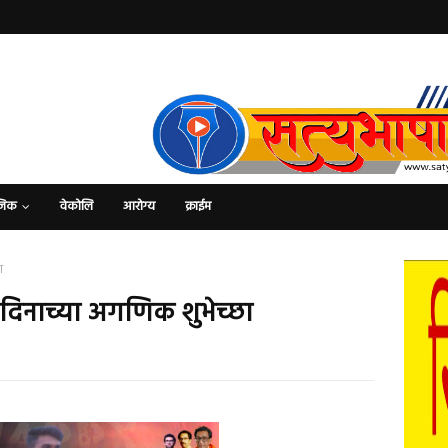
जिक
वेकोलि
आरोग्य
क्राईम
ा
्मदिनाच्या अगणिक शुभेच्छा