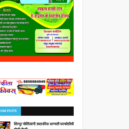
OM POSTS
शिरपूर पोलिसांनी उघडकीस आणली घरफोडीची