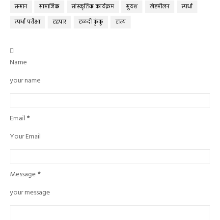
सन्मान
सामाजिक
सांस्कृतिक कार्यक्रम
सुयश
स्नेहमीलन
स्पर्धा
स्पर्धा परीक्षा
हद्दपार
हळदी कुंकू
हास्य

Name
your name
Email
*
Your Email
Message
*
your message