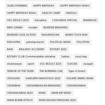
GURU PORNIMA
HAPPY BIRTHDAY
HAPPY BIRTHDAY BHAU
HAPPY BIRTHDAY BHAU
HEALTH CAMP
HINGOLI
HSC RESULT 2025
loksabha
LOKSABHA SPECIAL
MARRIAGE
MNS GARBA
murder
MURDER BREAKING
MURDER CASE ACTION
NAGARSEVAK
NAMO YUVA RUN
PADYATRA
pakshpravesh
POLITICAL NEWS
POLUTION
RAID
RAILWAY ACCIDENT
ROTARY 2025
ROTARY CLUB Commendable initiative
Satkar
scool day
shankarpat
sport
SSC RESULT 2025
SUICIDE
swagat
TERROR OF THE TIGER
THE BURNING CAR
Tiger in forest
UPOSHAN
VAIKUNTH MAHOTSAV 2025
VASANT JINING WANI
VIDARBHA
VIDHANBHAVAN BREAKING
VIDHANSABHA
VIDHANSABHA 2024
WANI
WANI BJP NEWS
WANI BOMB ATTACK
WANI NAGAR PARISHAD 2025