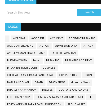
SEARCH THIS BLOG
LABELS
ACB TRAP
ACCIDENT
ACCIDENT
ACCIDENT BREAKING
ACCIDENT BREAKING
ACTION
ADMISSION OPEN
ATTACK
AYUSHYAMAN BHARAT CAMP
BACK TO PAVALIAN
BIRTHDAY WISH
blood
BREAKING
BREAKING ACCIDENT
BREAKING TIGER DEATH
BUSINESS
CHIKHALGAAV GRAAM PANCHAYAT
CITY PRESIDENT
CRIME
DAFLE ANDOLAN
DEATH
DEATH NEWS
dhanora News
DHARMIK KARYAKRAM
DISMISS
DOCTORS AND CA DAY
ELECTION N P 2025
EX MLA VISHWAS NANDEKAR DEATH
FIRE
FORTH ANNIVERSARY ROYAL FOUNDATION
FROUD ALERT