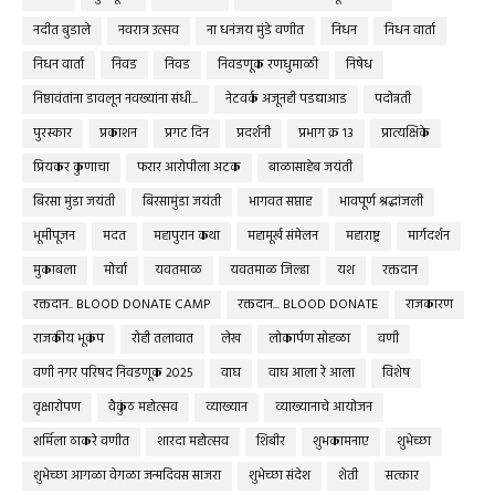
नदीत बुडाले
नवरात्र उत्सव
ना धनंजय मुंडे वणीत
निधन
निधन वार्ता
निधन वार्ता
निवड
निवड
निवडणूक रणधुमाळी
निषेध
निष्ठावंतांना डावलून नवख्यांना संधी...
नेटवर्क अजूनही पडद्याआड
पदोन्नती
पुरस्कार
प्रकाशन
प्रगट दिन
प्रदर्शनी
प्रभाग क्र १३
प्रात्यक्षिके
प्रियकर कुणाचा
फरार आरोपीला अटक
बाळासाहेब जयंती
बिरसा मुंडा जयंती
बिरसामुंडा जयंती
भागवत सप्ताह
भावपूर्ण श्रद्धांजली
भूमीपूजन
मदत
महापुरान कथा
महामूर्ख संमेलन
महाराष्ट्र
मार्गदर्शन
मुकाबला
मोर्चा
यवतमाळ
यवतमाळ जिल्हा
यश
रक्तदान
रक्तदान.. BLOOD DONATE CAMP
रक्तदान... BLOOD DONATE
राजकारण
राजकीय भूकंप
रोही तलावात
लेख
लोकार्पण सोहळा
वणी
वणी नगर परिषद निवडणूक 2025
वाघ
वाघ आला रे आला
विशेष
वृक्षारोपण
वैकुंठ महोत्सव
व्याख्यान
व्याख्यानाचे आयोजन
शर्मिला ठाकरे वणीत
शारदा महोत्सव
शिबीर
शुभकामनाए
शुभेच्छा
शुभेच्छा आगळा वेगळा जन्मदिवस साजरा
शुभेच्छा संदेश
शेती
सत्कार