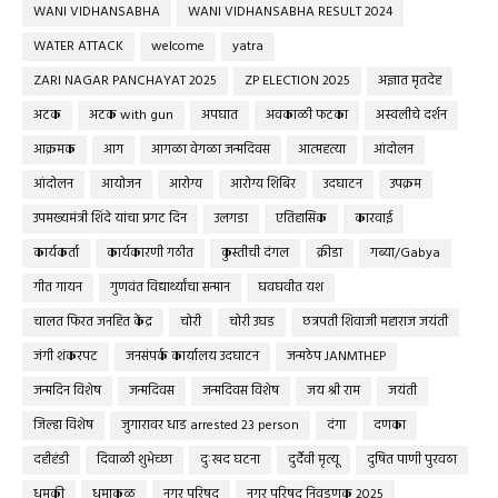
WANI VIDHANSABHA
WANI VIDHANSABHA RESULT 2024
WATER ATTACK
welcome
yatra
ZARI NAGAR PANCHAYAT 2025
ZP ELECTION 2025
अज्ञात मृतदेह
अटक
अटक with gun
अपघात
अवकाळी फटका
अस्वलीचे दर्शन
आक्रमक
आग
आगळा वेगळा जन्मदिवस
आत्महत्या
आंदोलन
आंदोलन
आयोजन
आरोग्य
आरोग्य शिबिर
उदघाटन
उपक्रम
उपमख्यमंत्री शिंदे यांचा प्रगट दिन
उलगडा
एतिहासिक
कारवाई
कार्यकर्ता
कार्यकारणी गठीत
कुस्तीची दंगल
क्रीडा
गब्या/Gabya
गीत गायन
गुणवंत विद्यार्थ्यांचा सन्मान
घवघवीत यश
चालत फिरत जनहित केंद्र
चोरी
चोरी उघड
छत्रपती शिवाजी महाराज जयंती
जंगी शंकरपट
जनसंपर्क कार्यालय उदघाटन
जन्मठेप JANMTHEP
जन्मदिन विशेष
जन्मदिवस
जन्मदिवस विशेष
जय श्री राम
जयंती
जिल्हा विशेष
जुगारावर धाड arrested 23 person
दंगा
दणका
दहीहंडी
दिवाळी शुभेच्छा
दुःखद घटना
दुर्दैवी मृत्यू
दुषित पाणी पुरवठा
धमकी
धुमाकूळ
नगर परिषद
नगर परिषद निवडणूक 2025