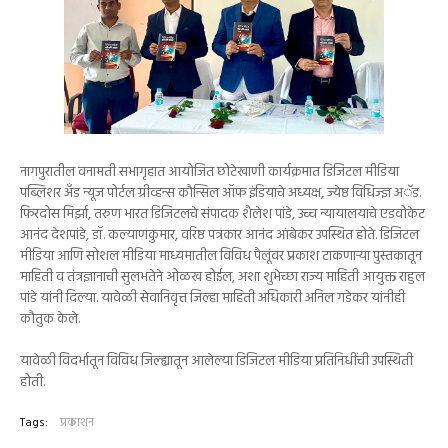
नागपुरातील वनामती सभागृहात आयोजित छोटेखाणी कार्यक्रमात डिजिटल मीडिया
पब्लिशर अँड न्यूज पोर्टल ग्रीव्हन्स कौन्सिल ऑफ इंडियाचे अध्यक्ष, ज्येष्ठ विधिज्ज्ञ अॅड.
फिरदोस मिर्झा, तरुण भारत डिजिटलचे संपादक शैलेश पांडे, उच्च न्यायालयाचे एडवोकेट
आनंद देशपांडे, डॉ. कल्याणकुमार, वरिष्ठ पत्रकार आनंद आंबेकर उपस्थित होते. डिजिटल
मीडिया आणि सोशल मीडिया माध्यमातील विविध पैलूंवर प्रकाश टाकणाऱ्या पुस्तकातून
माहिती व तंत्रज्ञानाची सुलभतेने ओळख होईल, अशा शुभेच्छा राज्य माहिती आयुक्त राहुल
पांडे यांनी दिल्या. यावेळी सेवानिवृत्त जिल्हा माहिती अधिकारी अनिल गडेकर यांनीही
कौतुक केले.
यावेळी विदर्भातून विविध जिल्ह्यातून आलेल्या डिजिटल मीडिया प्रतिनिधींची उपस्थिती
होती.
Tags:
प्रकाशन