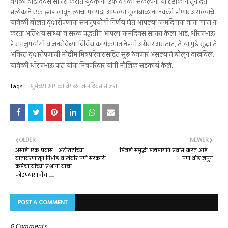
वेगळा वाढदिवस साजरा करीत युवकांना एक वेगळी संकल्पना या दृष्टीकोनातून देत
प्रत्येकाने एक झाड लावून त्याचा फायदा आपल्या मुलाबाळांना नक्की होणार असल्याचे
यावेळी बोलत वृक्षारोपणाचा समजुपयोगी निर्णय घेत आपल्या जन्मदिनाचा वाजा गाजा न
करता अतिशय साध्या व सरळ पद्धतीने आपला जन्मदिवस साजरा केला आहे, धीरजभाऊ
हे समजुपयोगी व जनसेवेच्या विविध कार्यक्रमात नेहमी अग्रेसर असतात, ते या पुढे सुद्धा ते
अविरत वृक्षारोपणाची मोहीम मित्रपरिवारासहित सुरू ठेवणार असल्याचे बोलून दाखविले.
यावेळी धीरजभाऊ पाते यांचा मित्रपरिवार यांनी मौलिक सहकार्य केले.
Tags:
शुभेच्छा आगळा वेगळा जन्मदिवस साजरा
OLDER
NEWER
असाही एक प्रवास.... अटीतटीच्या
मित्रहो समृद्धी महामार्गाने प्रवास करत आहे ....
वातावरणातून निर्भीड व खंबीर पणे सरकारी
पण थोडं जपुन
कर्मचाऱ्यांच्या प्रश्नांना वाचा
फोडण्यासाठीचा.....
POST A COMMENT
0 Comments