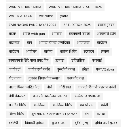
WANI VIDHANSABHA
WANI VIDHANSABHA RESULT 2024
WATER ATTACK
welcome
yatra
ZARI NAGAR PANCHAYAT 2025
ZP ELECTION 2025
अज्ञात मृतदेह
अटक
अटक with gun
अपघात
अवकाळी फटका
अस्वलीचे दर्शन
आक्रमक
आग
आगळा वेगळा जन्मदिवस
आत्महत्या
आंदोलन
आंदोलन
आयोजन
आरोग्य
आरोग्य शिबिर
उदघाटन
उपक्रम
उपमख्यमंत्री शिंदे यांचा प्रगट दिन
उलगडा
एतिहासिक
कारवाई
कार्यकर्ता
कार्यकारणी गठीत
कुस्तीची दंगल
क्रीडा
गब्या/Gabya
गीत गायन
गुणवंत विद्यार्थ्यांचा सन्मान
घवघवीत यश
चालत फिरत जनहित केंद्र
चोरी
चोरी उघड
छत्रपती शिवाजी महाराज जयंती
जंगी शंकरपट
जनसंपर्क कार्यालय उदघाटन
जन्मठेप JANMTHEP
जन्मदिन विशेष
जन्मदिवस
जन्मदिवस विशेष
जय श्री राम
जयंती
जिल्हा विशेष
जुगारावर धाड arrested 23 person
दंगा
दणका
दहीहंडी
दिवाळी शुभेच्छा
दुःखद घटना
दुर्दैवी मृत्यू
दुषित पाणी पुरवठा