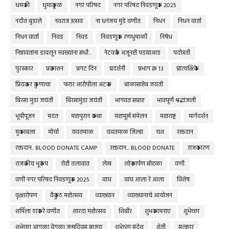
धमकी
धुमाकूळ
नगर परिषद
नगर परिषद निवडणूक 2025
नदीत बुडाले
नवरात्र उत्सव
ना धनंजय मुंडे वणीत
निधन
निधन वार्ता
निधन वार्ता
निवड
निवड
निवडणूक रणधुमाळी
निषेध
निष्ठावंतांना डावलून नवख्यांना संधी...
नेटवर्क अजूनही पडद्याआड
पदोन्नती
पुरस्कार
प्रकाशन
प्रगट दिन
प्रदर्शनी
प्रभाग क्र १३
प्रात्यक्षिके
प्रियकर कुणाचा
फरार आरोपीला अटक
बाळासाहेब जयंती
बिरसा मुंडा जयंती
बिरसामुंडा जयंती
भागवत सप्ताह
भावपूर्ण श्रद्धांजली
भूमीपूजन
मदत
महापुरान कथा
महामूर्ख संमेलन
महाराष्ट्र
मार्गदर्शन
मुकाबला
मोर्चा
यवतमाळ
यवतमाळ जिल्हा
यश
रक्तदान
रक्तदान.. BLOOD DONATE CAMP
रक्तदान... BLOOD DONATE
राजकारण
राजकीय भूकंप
रोही तलावात
लेख
लोकार्पण सोहळा
वणी
वणी नगर परिषद निवडणूक 2025
वाघ
वाघ आला रे आला
विशेष
वृक्षारोपण
वैकुंठ महोत्सव
व्याख्यान
व्याख्यानाचे आयोजन
शर्मिला ठाकरे वणीत
शारदा महोत्सव
शिबीर
शुभकामनाए
शुभेच्छा
शुभेच्छा आगळा वेगळा जन्मदिवस साजरा
शुभेच्छा संदेश
शेती
सत्कार