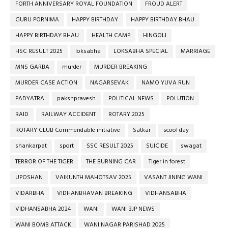
FORTH ANNIVERSARY ROYAL FOUNDATION
FROUD ALERT
GURU PORNIMA
HAPPY BIRTHDAY
HAPPY BIRTHDAY BHAU
HAPPY BIRTHDAY BHAU
HEALTH CAMP
HINGOLI
HSC RESULT 2025
loksabha
LOKSABHA SPECIAL
MARRIAGE
MNS GARBA
murder
MURDER BREAKING
MURDER CASE ACTION
NAGARSEVAK
NAMO YUVA RUN
PADYATRA
pakshpravesh
POLITICAL NEWS
POLUTION
RAID
RAILWAY ACCIDENT
ROTARY 2025
ROTARY CLUB Commendable initiative
Satkar
scool day
shankarpat
sport
SSC RESULT 2025
SUICIDE
swagat
TERROR OF THE TIGER
THE BURNING CAR
Tiger in forest
UPOSHAN
VAIKUNTH MAHOTSAV 2025
VASANT JINING WANI
VIDARBHA
VIDHANBHAVAN BREAKING
VIDHANSABHA
VIDHANSABHA 2024
WANI
WANI BJP NEWS
WANI BOMB ATTACK
WANI NAGAR PARISHAD 2025