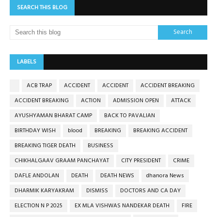
SEARCH THIS BLOG
LABELS
ACB TRAP
ACCIDENT
ACCIDENT
ACCIDENT BREAKING
ACCIDENT BREAKING
ACTION
ADMISSION OPEN
ATTACK
AYUSHYAMAN BHARAT CAMP
BACK TO PAVALIAN
BIRTHDAY WISH
blood
BREAKING
BREAKING ACCIDENT
BREAKING TIGER DEATH
BUSINESS
CHIKHALGAAV GRAAM PANCHAYAT
CITY PRESIDENT
CRIME
DAFLE ANDOLAN
DEATH
DEATH NEWS
dhanora News
DHARMIK KARYAKRAM
DISMISS
DOCTORS AND CA DAY
ELECTION N P 2025
EX MLA VISHWAS NANDEKAR DEATH
FIRE