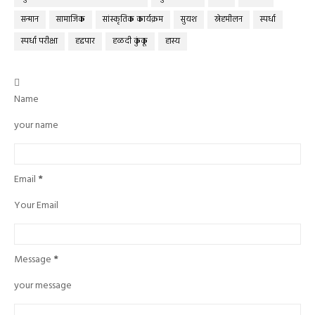
सन्मान
सामाजिक
सांस्कृतिक कार्यक्रम
सुयश
स्नेहमीलन
स्पर्धा
स्पर्धा परीक्षा
हद्दपार
हळदी कुंकू
हास्य

Name
your name
Email
*
Your Email
Message
*
your message