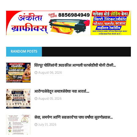
RANDOM POSTS
शिरपूर पोलिसांनी उघडकीस आणली घरफोडीची मोठी टोळी....
August 06, 2026
आरोग्यसेवेतून समाजसेवेचा नवा आदर्श.....
August 05, 2026
सेवा, समर्पण आणि सहकार्य'चा पाच वर्षांचा सुवर्णप्रवास....
July 31, 2026