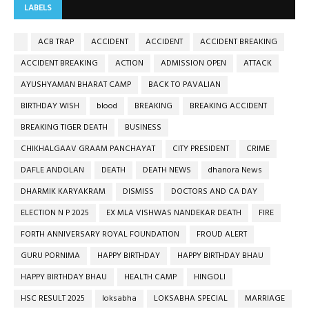
LABELS
ACB TRAP
ACCIDENT
ACCIDENT
ACCIDENT BREAKING
ACCIDENT BREAKING
ACTION
ADMISSION OPEN
ATTACK
AYUSHYAMAN BHARAT CAMP
BACK TO PAVALIAN
BIRTHDAY WISH
blood
BREAKING
BREAKING ACCIDENT
BREAKING TIGER DEATH
BUSINESS
CHIKHALGAAV GRAAM PANCHAYAT
CITY PRESIDENT
CRIME
DAFLE ANDOLAN
DEATH
DEATH NEWS
dhanora News
DHARMIK KARYAKRAM
DISMISS
DOCTORS AND CA DAY
ELECTION N P 2025
EX MLA VISHWAS NANDEKAR DEATH
FIRE
FORTH ANNIVERSARY ROYAL FOUNDATION
FROUD ALERT
GURU PORNIMA
HAPPY BIRTHDAY
HAPPY BIRTHDAY BHAU
HAPPY BIRTHDAY BHAU
HEALTH CAMP
HINGOLI
HSC RESULT 2025
loksabha
LOKSABHA SPECIAL
MARRIAGE