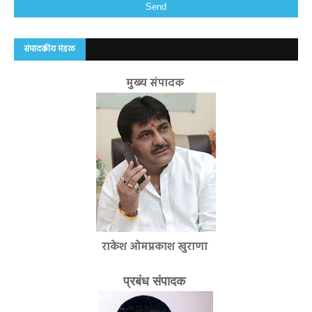
संपादकीय मंडळ
मुख्य संपादक
राकेश ओमप्रकाश खुराणा
प्रबंध संपादक