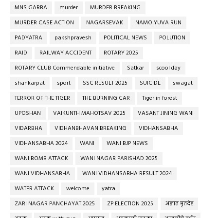
MNS GARBA
murder
MURDER BREAKING
MURDER CASE ACTION
NAGARSEVAK
NAMO YUVA RUN
PADYATRA
pakshpravesh
POLITICAL NEWS
POLUTION
RAID
RAILWAY ACCIDENT
ROTARY 2025
ROTARY CLUB Commendable initiative
Satkar
scool day
shankarpat
sport
SSC RESULT 2025
SUICIDE
swagat
TERROR OF THE TIGER
THE BURNING CAR
Tiger in forest
UPOSHAN
VAIKUNTH MAHOTSAV 2025
VASANT JINING WANI
VIDARBHA
VIDHANBHAVAN BREAKING
VIDHANSABHA
VIDHANSABHA 2024
WANI
WANI BJP NEWS
WANI BOMB ATTACK
WANI NAGAR PARISHAD 2025
WANI VIDHANSABHA
WANI VIDHANSABHA RESULT 2024
WATER ATTACK
welcome
yatra
ZARI NAGAR PANCHAYAT 2025
ZP ELECTION 2025
अज्ञात मृतदेह