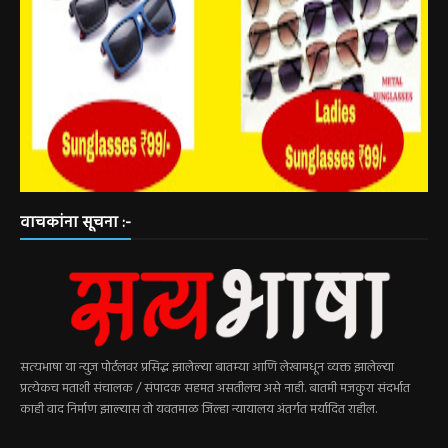
वाचकांना सूचना :-
सत्यभाषा या न्युज पोर्टलवर प्रसिद्ध झालेल्या बातम्या आणि लेखामधून व्यक्त झालेल्या
प्रत्येकच मताशी संचालक / संपादक सहमत असतीलच असे नाही. बातमी मजकुरा संदर्भात
काही वाद निर्माण झाल्यास तो यवतमाळ जिल्हा न्यायालय अंतर्गत मर्यादित राहील.