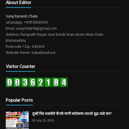
About Editor
Suraj Ramesh Chate
whatsApp: +919518585970
Email: surajchate16@gmail.com
Address: Rangnath Nagar near barde kiran stores Wani State:
Maharashtra
Postcode / Zip: 445304
Website Name: Satyabhasha.in
Visitor Counter
Popular Posts
तुम्ही पित असलेले कॅनचे पाणी खरोखरच आरओ शुद्ध आहे का?
July 26, 2026