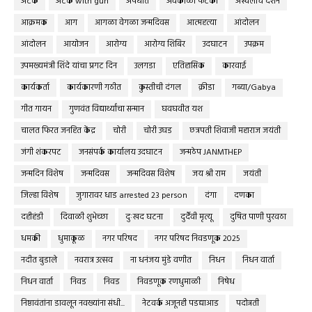
अटक
अटक with gun
अपघात
अवकाळी फटका
अस्वलीचे दर्शन
आक्रमक
आग
आगळा वेगळा जन्मदिवस
आत्महत्या
आंदोलन
आंदोलन
आयोजन
आरोग्य
आरोग्य शिबिर
उदघाटन
उपक्रम
उपमख्यमंत्री शिंदे यांचा प्रगट दिन
उलगडा
एतिहासिक
कारवाई
कार्यकर्ता
कार्यकारणी गठीत
कुस्तीची दंगल
क्रीडा
गब्या/Gabya
गीत गायन
गुणवंत विद्यार्थ्यांचा सन्मान
घवघवीत यश
चालत फिरत जनहित केंद्र
चोरी
चोरी उघड
छत्रपती शिवाजी महाराज जयंती
जंगी शंकरपट
जनसंपर्क कार्यालय उदघाटन
जन्मठेप JANMTHEP
जन्मदिन विशेष
जन्मदिवस
जन्मदिवस विशेष
जय श्री राम
जयंती
जिल्हा विशेष
जुगारावर धाड arrested 23 person
दंगा
दणका
दहीहंडी
दिवाळी शुभेच्छा
दुःखद घटना
दुर्दैवी मृत्यू
दुषित पाणी पुरवठा
धमकी
धुमाकूळ
नगर परिषद
नगर परिषद निवडणूक 2025
नदीत बुडाले
नवरात्र उत्सव
ना धनंजय मुंडे वणीत
निधन
निधन वार्ता
निधन वार्ता
निवड
निवड
निवडणूक रणधुमाळी
निषेध
निष्ठावंतांना डावलून नवख्यांना संधी...
नेटवर्क अजूनही पडद्याआड
पदोन्नती