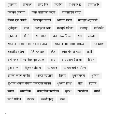
पुरस्कार
प्रकाशन
प्रगट दिन
प्रदर्शनी
प्रभाग क्र १३
प्रात्यक्षिके
प्रियकर कुणाचा
फरार आरोपीला अटक
बाळासाहेब जयंती
बिरसा मुंडा जयंती
बिरसामुंडा जयंती
भागवत सप्ताह
भावपूर्ण श्रद्धांजली
भूमीपूजन
मदत
महापुरान कथा
महामूर्ख संमेलन
महाराष्ट्र
मार्गदर्शन
मुकाबला
मोर्चा
यवतमाळ
यवतमाळ जिल्हा
यश
रक्तदान
रक्तदान.. BLOOD DONATE CAMP
रक्तदान... BLOOD DONATE
राजकारण
राजकीय भूकंप
रोही तलावात
लेख
लोकार्पण सोहळा
वणी
वणी नगर परिषद निवडणूक 2025
वाघ
वाघ आला रे आला
विशेष
वृक्षारोपण
वैकुंठ महोत्सव
व्याख्यान
व्याख्यानाचे आयोजन
शर्मिला ठाकरे वणीत
शारदा महोत्सव
शिबीर
शुभकामनाए
शुभेच्छा
शुभेच्छा आगळा वेगळा जन्मदिवस साजरा
शुभेच्छा संदेश
शेती
सत्कार
सन्मान
सामाजिक
सांस्कृतिक कार्यक्रम
सुयश
स्नेहमीलन
स्पर्धा
स्पर्धा परीक्षा
हद्दपार
हळदी कुंकू
हास्य