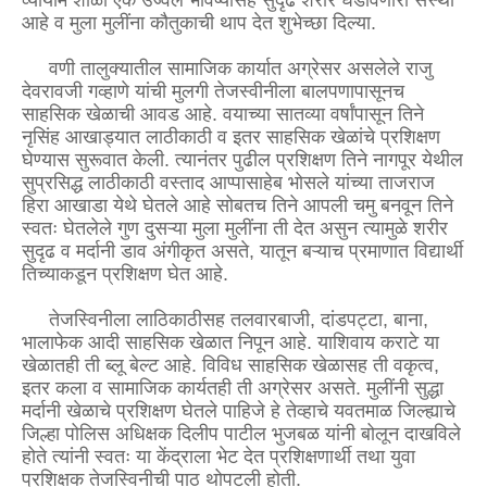
व्यायाम शाळा एक उज्वल भविष्यासह सुदृढ शरीर घडविणारी संस्था
आहे व मुला मुलींना कौतुकाची थाप देत शुभेच्छा दिल्या.
वणी तालुक्यातील सामाजिक कार्यात अग्रेसर असलेले राजु
देवरावजी गव्हाणे यांची मुलगी तेजस्वीनीला बालपणापासूनच
साहसिक खेळाची आवड आहे. वयाच्या सातव्या वर्षांपासून तिने
नृसिंह आखाड्यात लाठीकाठी व इतर साहसिक खेळांचे प्रशिक्षण
घेण्यास सुरूवात केली. त्यानंतर पुढील प्रशिक्षण तिने नागपूर येथील
सुप्रसिद्ध लाठीकाठी वस्ताद आप्पासाहेब भोसले यांच्या ताजराज
हिरा आखाडा येथे घेतले आहे सोबतच तिने आपली चमु बनवून तिने
स्वतः घेतलेले गुण दुसऱ्या मुला मुलींना ती देत असुन त्यामुळे शरीर
सुदृढ व मर्दानी डाव अंगीकृत असते, यातून बऱ्याच प्रमाणात विद्यार्थी
तिच्याकडून प्रशिक्षण घेत आहे.
तेजस्विनीला लाठिकाठीसह तलवारबाजी, दांडपट्टा, बाना,
भालाफेक आदी साहसिक खेळात निपून आहे. याशिवाय कराटे या
खेळातही ती ब्लू बेल्ट आहे. विविध साहसिक खेळासह ती वकृत्व,
इतर कला व सामाजिक कार्यतही ती अग्रेसर असते. मुलींनी सुद्धा
मर्दानी खेळाचे प्रशिक्षण घेतले पाहिजे हे तेव्हाचे यवतमाळ जिल्ह्याचे
जिल्हा पोलिस अधिक्षक दिलीप पाटील भुजबळ यांनी बोलून दाखविले
होते त्यांनी स्वतः या केंद्राला भेट देत प्रशिक्षणार्थी तथा युवा
प्रशिक्षक तेजस्विनीची पाठ थोपटली होती.