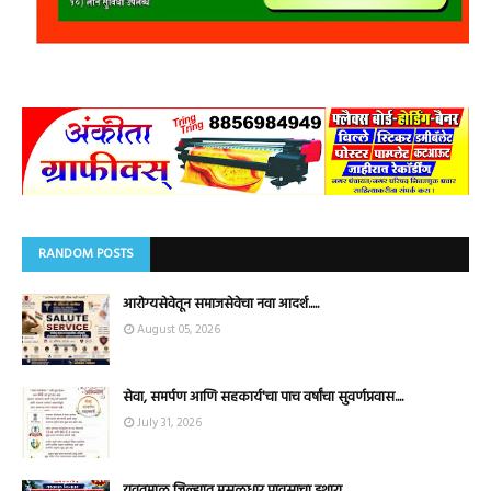
RANDOM POSTS
आरोग्यसेवेतून समाजसेवेचा नवा आदर्श.....
August 05, 2026
सेवा, समर्पण आणि सहकार्य'चा पाच वर्षांचा सुवर्णप्रवास....
July 31, 2026
यवतमाळ जिल्ह्यात मुसळधार पावसाचा इशारा