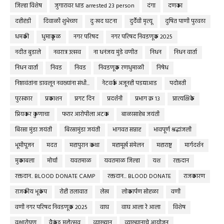
जिल्हा विशेष
जुगारावर धाड arrested 23 person
दंगा
दणका
दहीहंडी
दिवाळी शुभेच्छा
दुःखद घटना
दुर्दैवी मृत्यू
दुषित पाणी पुरवठा
धमकी
धुमाकूळ
नगर परिषद
नगर परिषद निवडणूक 2025
नदीत बुडाले
नवरात्र उत्सव
ना धनंजय मुंडे वणीत
निधन
निधन वार्ता
निधन वार्ता
निवड
निवड
निवडणूक रणधुमाळी
निषेध
निष्ठावंतांना डावलून नवख्यांना संधी...
नेटवर्क अजूनही पडद्याआड
पदोन्नती
पुरस्कार
प्रकाशन
प्रगट दिन
प्रदर्शनी
प्रभाग क्र १३
प्रात्यक्षिके
प्रियकर कुणाचा
फरार आरोपीला अटक
बाळासाहेब जयंती
बिरसा मुंडा जयंती
बिरसामुंडा जयंती
भागवत सप्ताह
भावपूर्ण श्रद्धांजली
भूमीपूजन
मदत
महापुरान कथा
महामूर्ख संमेलन
महाराष्ट्र
मार्गदर्शन
मुकाबला
मोर्चा
यवतमाळ
यवतमाळ जिल्हा
यश
रक्तदान
रक्तदान.. BLOOD DONATE CAMP
रक्तदान... BLOOD DONATE
राजकारण
राजकीय भूकंप
रोही तलावात
लेख
लोकार्पण सोहळा
वणी
वणी नगर परिषद निवडणूक 2025
वाघ
वाघ आला रे आला
विशेष
वृक्षारोपण
वैकुंठ महोत्सव
व्याख्यान
व्याख्यानाचे आयोजन