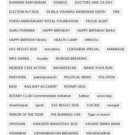
DHARMIK KARYAKRAM
DISMISS
DOCTORS AND CA DAY
ELECTION N P 2025
EX MLA VISHWAS NANDEKAR DEATH
FIRE
FORTH ANNIVERSARY ROYAL FOUNDATION
FROUD ALERT
GURU PORNIMA
HAPPY BIRTHDAY
HAPPY BIRTHDAY BHAU
HAPPY BIRTHDAY BHAU
HEALTH CAMP
HINGOLI
HSC RESULT 2025
loksabha
LOKSABHA SPECIAL
MARRIAGE
MNS GARBA
murder
MURDER BREAKING
MURDER CASE ACTION
NAGARSEVAK
NAMO YUVA RUN
PADYATRA
pakshpravesh
POLITICAL NEWS
POLUTION
RAID
RAILWAY ACCIDENT
ROTARY 2025
ROTARY CLUB Commendable initiative
Satkar
scool day
shankarpat
sport
SSC RESULT 2025
SUICIDE
swagat
TERROR OF THE TIGER
THE BURNING CAR
Tiger in forest
UPOSHAN
VAIKUNTH MAHOTSAV 2025
VASANT JINING WANI
VIDARBHA
VIDHANBHAVAN BREAKING
VIDHANSABHA