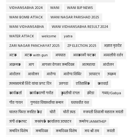
VIDHANSABHA 2024
WANI
WANI BJP NEWS
WANI BOMB ATTACK
WANI NAGAR PARISHAD 2025
WANI VIDHANSABHA
WANI VIDHANSABHA RESULT 2024
WATER ATTACK
welcome
yatra
ZARI NAGAR PANCHAYAT 2025
ZP ELECTION 2025
अज्ञात मृतदेह
अटक
अटक with gun
अपघात
अवकाळी फटका
अस्वलीचे दर्शन
आक्रमक
आग
आगळा वेगळा जन्मदिवस
आत्महत्या
आंदोलन
आंदोलन
आयोजन
आरोग्य
आरोग्य शिबिर
उदघाटन
उपक्रम
उपमख्यमंत्री शिंदे यांचा प्रगट दिन
उलगडा
एतिहासिक
कारवाई
कार्यकर्ता
कार्यकारणी गठीत
कुस्तीची दंगल
क्रीडा
गब्या/Gabya
गीत गायन
गुणवंत विद्यार्थ्यांचा सन्मान
घवघवीत यश
चालत फिरत जनहित केंद्र
चोरी
चोरी उघड
छत्रपती शिवाजी महाराज जयंती
जंगी शंकरपट
जनसंपर्क कार्यालय उदघाटन
जन्मठेप JANMTHEP
जन्मदिन विशेष
जन्मदिवस
जन्मदिवस विशेष
जय श्री राम
जयंती