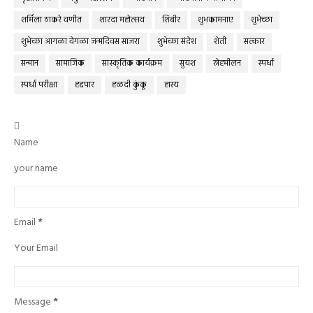
शर्मिला ठाकरे वणीत
शारदा महोत्सव
शिबीर
शुभकामनाए
शुभेच्छा
शुभेच्छा आगळा वेगळा जन्मदिवस साजरा
शुभेच्छा संदेश
शेती
सत्कार
सन्मान
सामाजिक
सांस्कृतिक कार्यक्रम
सुयश
स्नेहमीलन
स्पर्धा
स्पर्धा परीक्षा
हद्दपार
हळदी कुंकू
हास्य

Name
your name
Email
*
Your Email
Message
*