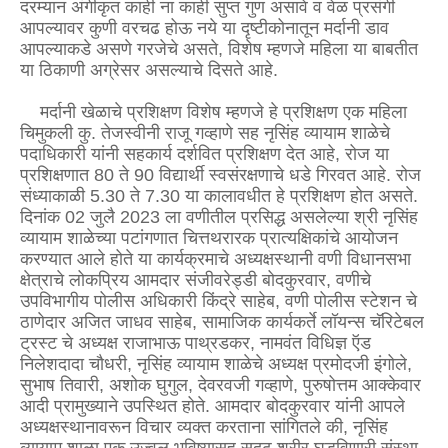
दरम्यान अंगीकृत काही ना काही सुप्त गुण असावे व वेळ प्रसंगी
आपल्यावर कुणी वरचढ होऊ नये या दृष्टीकोनातून मर्दानी डाव
आपल्याकडे असणे गरजेचे असते, विशेष म्हणजे महिला या बाबतीत
या ठिकाणी अग्रेसर असल्याचे दिसते आहे.
मर्दानी खेळाचे प्रशिक्षण विशेष म्हणजे हे प्रशिक्षण एक महिला
चिमुकली कु. तेजस्वीनी राजू गव्हाणे सह नृसिंह व्यायाम शाळेचे
पदाधिकारी यांनी सहकार्य दर्शवित प्रशिक्षण देत आहे, रोज या
प्रशिक्षणात 80 ते 90 विद्यार्थी स्वसंरक्षणाचे धडे गिरवत आहे. रोज
संध्याकाळी 5.30 ते 7.30 या कालावधीत हे प्रशिक्षण होत असते.
दिनांक 02 जुलै 2023 ला वणीतील प्रसिद्ध असलेल्या श्री नृसिंह
व्यायाम शाळेच्या पटांगणात चित्तथरारक प्रात्यक्षिकांचे आयोजन
करण्यात आले होते या कार्यक्रमाचे अध्यक्षस्थानी वणी विधानसभा
क्षेत्राचे लोकप्रिय आमदार संजीवरेड्डी बोदकुरवार, वणीचे
उपविभागीय पोलीस अधिकारी किंद्रे साहेब, वणी पोलीस स्टेशन चे
ठाणेदार अजित जाधव साहेब, सामाजिक कार्यकर्ते लॉयन्स चॅरिटेबल
ट्रस्ट चे अध्यक्ष राजाभाऊ पाथ्रडकर, नामवंत विधिज्ञ ऍड
निलेशदादा चौधरी, नृसिंह व्यायाम शाळेचे अध्यक्ष प्रमोदजी इंगोले,
सुभाष तिवारी, अशोक घुगुल, देवरवजी गव्हाणे, पुरुषोत्तम आक्केवार
आदी प्रामुख्याने उपस्थित होते. आमदार बोदकुरवार यांनी आपले
अध्यक्षस्थानावरून विचार व्यक्त करताना सांगितले की, नृसिंह