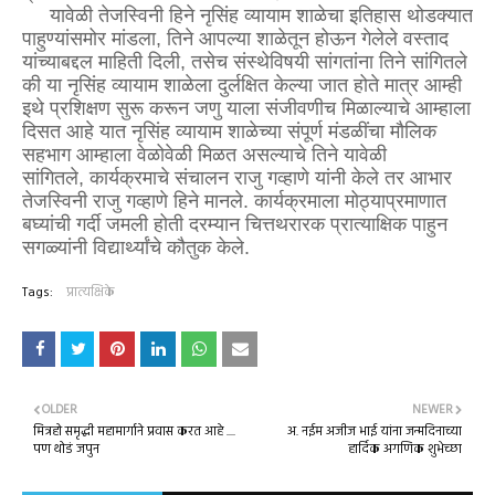
यावेळी तेजस्विनी हिने नृसिंह व्यायाम शाळेचा इतिहास थोडक्यात
पाहुण्यांसमोर मांडला, तिने आपल्या शाळेतून होऊन गेलेले वस्ताद
यांच्याबद्दल माहिती दिली, तसेच संस्थेविषयी सांगतांना तिने सांगितले
की या नृसिंह व्यायाम शाळेला दुर्लक्षित केल्या जात होते मात्र आम्ही
इथे प्रशिक्षण सुरू करून जणु याला संजीवणीच मिळाल्याचे आम्हाला
दिसत आहे यात नृसिंह व्यायाम शाळेच्या संपूर्ण मंडळींचा मौलिक
सहभाग आम्हाला वेळोवेळी मिळत असल्याचे तिने यावेळी
सांगितले, कार्यक्रमाचे संचालन राजु गव्हाणे यांनी केले तर आभार
तेजस्विनी राजु गव्हाणे हिने मानले. कार्यक्रमाला मोठ्याप्रमाणात
बघ्यांची गर्दी जमली होती दरम्यान चित्तथरारक प्रात्याक्षिक पाहुन
सगळ्यांनी विद्यार्थ्यांचे कौतुक केले.
Tags:
प्रात्यक्षिके
OLDER
NEWER
मित्रहो समृद्धी महामार्गाने प्रवास करत आहे ....
अ. नईम अजीज भाई यांना जन्मदिनाच्या
पण थोडं जपुन
हार्दिक अगणिक शुभेच्छा