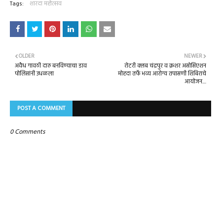
Tags:
शारदा महोत्सव
OLDER
NEWER
अवैध गावठी दारु बनविण्याचा डाव
रोटरी क्लब चंद्रपुर व क्रशर असोसिएशन
पोलिसांनी उधळला
मोहदा तर्फे भव्य आरोग्य तपासणी शिबिराचे
आयोजन....
POST A COMMENT
0 Comments