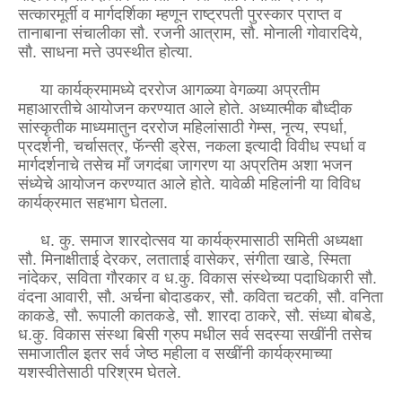
सत्कारमूर्ती व मार्गदर्शिका म्हणून राष्ट्रपती पुरस्कार प्राप्त व
तानाबाना संचालीका सौ. रजनी आत्राम, सौ. मोनाली गोवारदिये,
सौ. साधना मत्ते उपस्थीत होत्या.
या कार्यक्रमामध्ये दररोज आगळ्या वेगळ्या अप्रतीम
महाआरतीचे आयोजन करण्यात आले होते. अध्यात्मीक बौध्दीक
सांस्कृतीक माध्यमातुन दररोज महिलांसाठी गेम्स, नृत्य, स्पर्धा,
प्रदर्शनी, चर्चासत्र, फॅन्सी ड्रेस, नकला इत्यादी विवीध स्पर्धा व
मार्गदर्शनाचे तसेच माँ जगदंबा जागरण या अप्रतिम अशा भजन
संध्येचे आयोजन करण्यात आले होते. यावेळी महिलांनी या विविध
कार्यक्रमात सहभाग घेतला.
ध. कु. समाज शारदोत्सव या कार्यक्रमासाठी समिती अध्यक्षा
सौ. मिनाक्षीताई देरकर, लताताई वासेकर, संगीता खाडे, स्मिता
नांदेकर, सविता गौरकार व ध.कु. विकास संस्थेच्या पदाधिकारी सौ.
वंदना आवारी, सौ. अर्चना बोदाडकर, सौ. कविता चटकी, सौ. वनिता
काकडे, सौ. रूपाली कातकडे, सौ. शारदा ठाकरे, सौ. संध्या बोबडे,
ध.कु. विकास संस्था बिसी ग्रुप मधील सर्व सदस्या सखींनी तसेच
समाजातील इतर सर्व जेष्ठ महीला व सखींनी कार्यक्रमाच्या
यशस्वीतेसाठी परिश्रम घेतले.