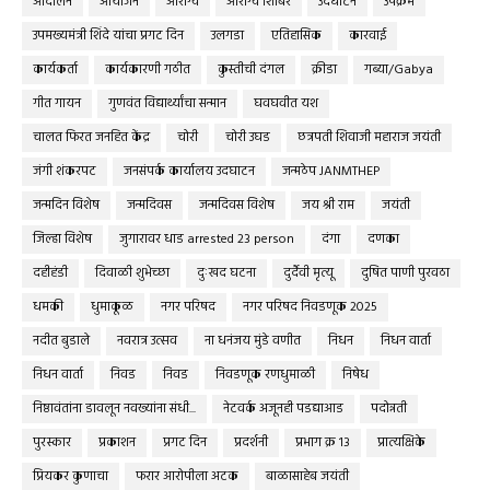
आंदोलन
आयोजन
आरोग्य
आरोग्य शिबिर
उदघाटन
उपक्रम
उपमख्यमंत्री शिंदे यांचा प्रगट दिन
उलगडा
एतिहासिक
कारवाई
कार्यकर्ता
कार्यकारणी गठीत
कुस्तीची दंगल
क्रीडा
गब्या/Gabya
गीत गायन
गुणवंत विद्यार्थ्यांचा सन्मान
घवघवीत यश
चालत फिरत जनहित केंद्र
चोरी
चोरी उघड
छत्रपती शिवाजी महाराज जयंती
जंगी शंकरपट
जनसंपर्क कार्यालय उदघाटन
जन्मठेप JANMTHEP
जन्मदिन विशेष
जन्मदिवस
जन्मदिवस विशेष
जय श्री राम
जयंती
जिल्हा विशेष
जुगारावर धाड arrested 23 person
दंगा
दणका
दहीहंडी
दिवाळी शुभेच्छा
दुःखद घटना
दुर्दैवी मृत्यू
दुषित पाणी पुरवठा
धमकी
धुमाकूळ
नगर परिषद
नगर परिषद निवडणूक 2025
नदीत बुडाले
नवरात्र उत्सव
ना धनंजय मुंडे वणीत
निधन
निधन वार्ता
निधन वार्ता
निवड
निवड
निवडणूक रणधुमाळी
निषेध
निष्ठावंतांना डावलून नवख्यांना संधी...
नेटवर्क अजूनही पडद्याआड
पदोन्नती
पुरस्कार
प्रकाशन
प्रगट दिन
प्रदर्शनी
प्रभाग क्र १३
प्रात्यक्षिके
प्रियकर कुणाचा
फरार आरोपीला अटक
बाळासाहेब जयंती