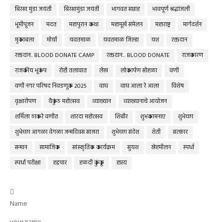
बिरसा मुंडा जयंती
बिरसामुंडा जयंती
भागवत सप्ताह
भावपूर्ण श्रद्धांजली
भूमीपूजन
मदत
महापुरान कथा
महामूर्ख संमेलन
महाराष्ट्र
मार्गदर्शन
मुकाबला
मोर्चा
यवतमाळ
यवतमाळ जिल्हा
यश
रक्तदान
रक्तदान.. BLOOD DONATE CAMP
रक्तदान... BLOOD DONATE
राजकारण
राजकीय भूकंप
रोही तलावात
लेख
लोकार्पण सोहळा
वणी
वणी नगर परिषद निवडणूक 2025
वाघ
वाघ आला रे आला
विशेष
वृक्षारोपण
वैकुंठ महोत्सव
व्याख्यान
व्याख्यानाचे आयोजन
शर्मिला ठाकरे वणीत
शारदा महोत्सव
शिबीर
शुभकामनाए
शुभेच्छा
शुभेच्छा आगळा वेगळा जन्मदिवस साजरा
शुभेच्छा संदेश
शेती
सत्कार
सन्मान
सामाजिक
सांस्कृतिक कार्यक्रम
सुयश
स्नेहमीलन
स्पर्धा
स्पर्धा परीक्षा
हद्दपार
हळदी कुंकू
हास्य

Name