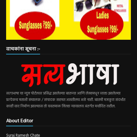
वाचकांना सूचना :-
सत्यभाषा या न्युज पोर्टलवर प्रसिद्ध झालेल्या बातम्या आणि लेखामधून व्यक्त झालेल्या
प्रत्येकच मताशी संचालक / संपादक सहमत असतीलच असे नाही. बातमी मजकुरा संदर्भात
काही वाद निर्माण झाल्यास तो यवतमाळ जिल्हा न्यायालय अंतर्गत मर्यादित राहील.
About Editor
Suraj Ramesh Chate