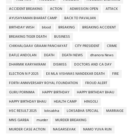
ACCIDENT BREAKING
ACTION
ADMISSION OPEN
ATTACK
AYUSHYAMAN BHARAT CAMP
BACK TO PAVALIAN
BIRTHDAY WISH
blood
BREAKING
BREAKING ACCIDENT
BREAKING TIGER DEATH
BUSINESS
CHIKHALGAAV GRAAM PANCHAYAT
CITY PRESIDENT
CRIME
DAFLE ANDOLAN
DEATH
DEATH NEWS
dhanora News
DHARMIK KARYAKRAM
DISMISS
DOCTORS AND CA DAY
ELECTION N P 2025
EX MLA VISHWAS NANDEKAR DEATH
FIRE
FORTH ANNIVERSARY ROYAL FOUNDATION
FROUD ALERT
GURU PORNIMA
HAPPY BIRTHDAY
HAPPY BIRTHDAY BHAU
HAPPY BIRTHDAY BHAU
HEALTH CAMP
HINGOLI
HSC RESULT 2025
loksabha
LOKSABHA SPECIAL
MARRIAGE
MNS GARBA
murder
MURDER BREAKING
MURDER CASE ACTION
NAGARSEVAK
NAMO YUVA RUN