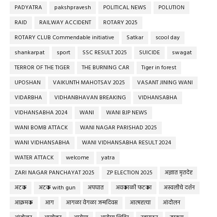
PADYATRA
pakshpravesh
POLITICAL NEWS
POLUTION
RAID
RAILWAY ACCIDENT
ROTARY 2025
ROTARY CLUB Commendable initiative
Satkar
scool day
shankarpat
sport
SSC RESULT 2025
SUICIDE
swagat
TERROR OF THE TIGER
THE BURNING CAR
Tiger in forest
UPOSHAN
VAIKUNTH MAHOTSAV 2025
VASANT JINING WANI
VIDARBHA
VIDHANBHAVAN BREAKING
VIDHANSABHA
VIDHANSABHA 2024
WANI
WANI BJP NEWS
WANI BOMB ATTACK
WANI NAGAR PARISHAD 2025
WANI VIDHANSABHA
WANI VIDHANSABHA RESULT 2024
WATER ATTACK
welcome
yatra
ZARI NAGAR PANCHAYAT 2025
ZP ELECTION 2025
अज्ञात मृतदेह
अटक
अटक with gun
अपघात
अवकाळी फटका
अस्वलीचे दर्शन
आक्रमक
आग
आगळा वेगळा जन्मदिवस
आत्महत्या
आंदोलन