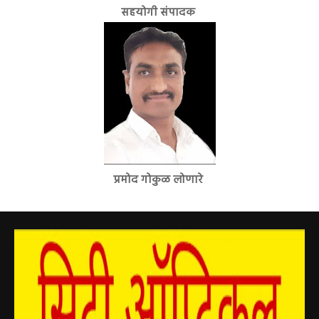
सहयोगी संपादक
प्रमोद गोकुळ लोणारे