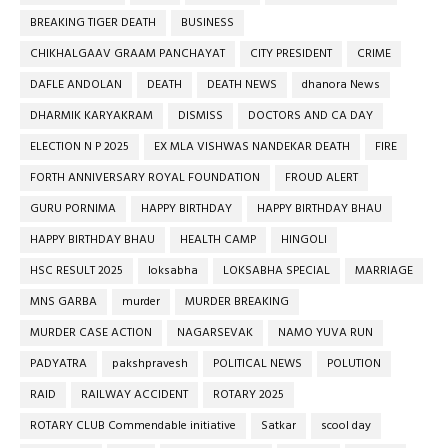
BREAKING TIGER DEATH
BUSINESS
CHIKHALGAAV GRAAM PANCHAYAT
CITY PRESIDENT
CRIME
DAFLE ANDOLAN
DEATH
DEATH NEWS
dhanora News
DHARMIK KARYAKRAM
DISMISS
DOCTORS AND CA DAY
ELECTION N P 2025
EX MLA VISHWAS NANDEKAR DEATH
FIRE
FORTH ANNIVERSARY ROYAL FOUNDATION
FROUD ALERT
GURU PORNIMA
HAPPY BIRTHDAY
HAPPY BIRTHDAY BHAU
HAPPY BIRTHDAY BHAU
HEALTH CAMP
HINGOLI
HSC RESULT 2025
loksabha
LOKSABHA SPECIAL
MARRIAGE
MNS GARBA
murder
MURDER BREAKING
MURDER CASE ACTION
NAGARSEVAK
NAMO YUVA RUN
PADYATRA
pakshpravesh
POLITICAL NEWS
POLUTION
RAID
RAILWAY ACCIDENT
ROTARY 2025
ROTARY CLUB Commendable initiative
Satkar
scool day