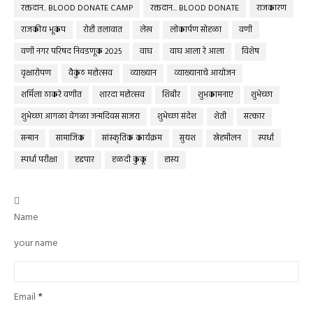
रक्तदान.. BLOOD DONATE CAMP
रक्तदान... BLOOD DONATE
राजकारण
राजकीय भूकंप
रोही तलावात
लेख
लोकार्पण सोहळा
वणी
वणी नगर परिषद निवडणूक 2025
वाघ
वाघ आला रे आला
विशेष
वृक्षारोपण
वैकुंठ महोत्सव
व्याख्यान
व्याख्यानाचे आयोजन
शर्मिला ठाकरे वणीत
शारदा महोत्सव
शिबीर
शुभकामनाए
शुभेच्छा
शुभेच्छा आगळा वेगळा जन्मदिवस साजरा
शुभेच्छा संदेश
शेती
सत्कार
सन्मान
सामाजिक
सांस्कृतिक कार्यक्रम
सुयश
स्नेहमीलन
स्पर्धा
स्पर्धा परीक्षा
हद्दपार
हळदी कुंकू
हास्य

Name
your name
Email
*