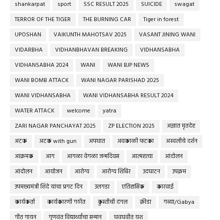
shankarpat
sport
SSC RESULT 2025
SUICIDE
swagat
TERROR OF THE TIGER
THE BURNING CAR
Tiger in forest
UPOSHAN
VAIKUNTH MAHOTSAV 2025
VASANT JINING WANI
VIDARBHA
VIDHANBHAVAN BREAKING
VIDHANSABHA
VIDHANSABHA 2024
WANI
WANI BJP NEWS
WANI BOMB ATTACK
WANI NAGAR PARISHAD 2025
WANI VIDHANSABHA
WANI VIDHANSABHA RESULT 2024
WATER ATTACK
welcome
yatra
ZARI NAGAR PANCHAYAT 2025
ZP ELECTION 2025
अज्ञात मृतदेह
अटक
अटक with gun
अपघात
अवकाळी फटका
अस्वलीचे दर्शन
आक्रमक
आग
आगळा वेगळा जन्मदिवस
आत्महत्या
आंदोलन
आंदोलन
आयोजन
आरोग्य
आरोग्य शिबिर
उदघाटन
उपक्रम
उपमख्यमंत्री शिंदे यांचा प्रगट दिन
उलगडा
एतिहासिक
कारवाई
कार्यकर्ता
कार्यकारणी गठीत
कुस्तीची दंगल
क्रीडा
गब्या/Gabya
गीत गायन
गुणवंत विद्यार्थ्यांचा सन्मान
घवघवीत यश