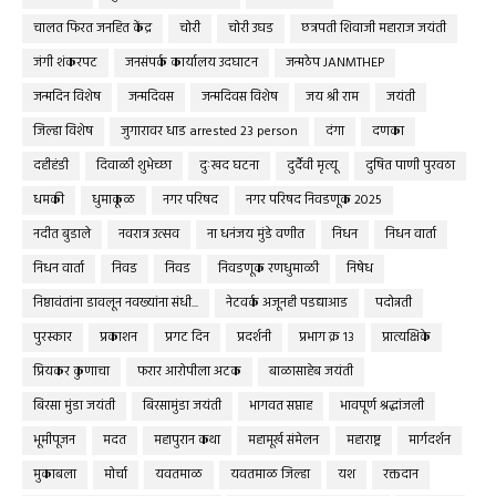
चालत फिरत जनहित केंद्र
चोरी
चोरी उघड
छत्रपती शिवाजी महाराज जयंती
जंगी शंकरपट
जनसंपर्क कार्यालय उदघाटन
जन्मठेप JANMTHEP
जन्मदिन विशेष
जन्मदिवस
जन्मदिवस विशेष
जय श्री राम
जयंती
जिल्हा विशेष
जुगारावर धाड arrested 23 person
दंगा
दणका
दहीहंडी
दिवाळी शुभेच्छा
दुःखद घटना
दुर्दैवी मृत्यू
दुषित पाणी पुरवठा
धमकी
धुमाकूळ
नगर परिषद
नगर परिषद निवडणूक 2025
नदीत बुडाले
नवरात्र उत्सव
ना धनंजय मुंडे वणीत
निधन
निधन वार्ता
निधन वार्ता
निवड
निवड
निवडणूक रणधुमाळी
निषेध
निष्ठावंतांना डावलून नवख्यांना संधी...
नेटवर्क अजूनही पडद्याआड
पदोन्नती
पुरस्कार
प्रकाशन
प्रगट दिन
प्रदर्शनी
प्रभाग क्र १३
प्रात्यक्षिके
प्रियकर कुणाचा
फरार आरोपीला अटक
बाळासाहेब जयंती
बिरसा मुंडा जयंती
बिरसामुंडा जयंती
भागवत सप्ताह
भावपूर्ण श्रद्धांजली
भूमीपूजन
मदत
महापुरान कथा
महामूर्ख संमेलन
महाराष्ट्र
मार्गदर्शन
मुकाबला
मोर्चा
यवतमाळ
यवतमाळ जिल्हा
यश
रक्तदान