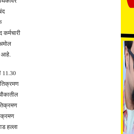
 पथकावर
बंद
क
 कर्मचारी
 अमोल
 आहे.
ी 11.30
अतिक्रमण
 चौकातील
अतिक्रमण
िक्रमण
याड हल्ला