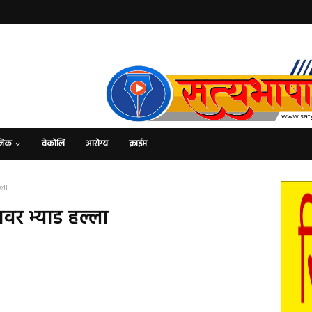
जिक
वेकोलि
आरोग्य
क्राईम
्ला
वर भ्याड हल्ला