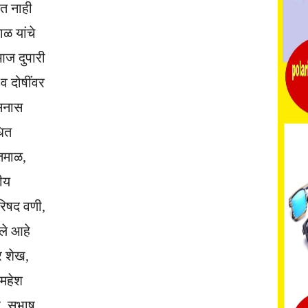
ोत नाही
ळ यांचे
आज दुपारी
व दोषींवर
ासनास
धित
तमाळ,
ीय
रिषद वणी,
ले आहे
र शेख,
 महेश
, सुभाष