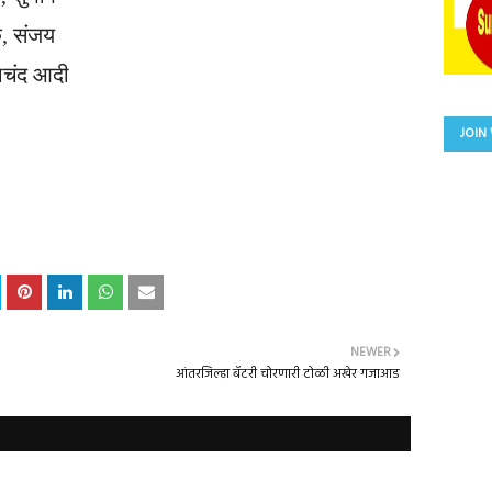
क, संजय
राचंद आदी
JOIN
NEWER
आंतरजिल्हा बॅटरी चोरणारी टोळी अखेर गजाआड