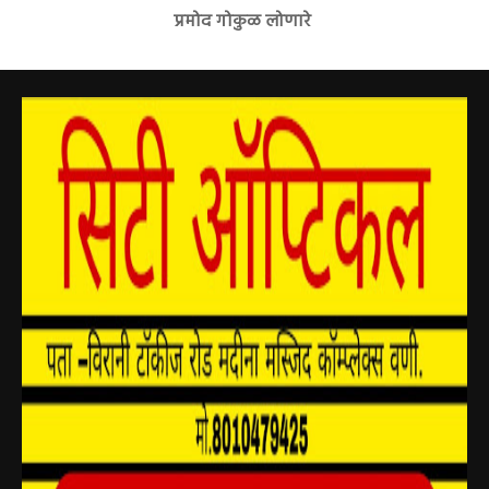
प्रमोद गोकुळ लोणारे