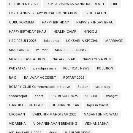
ELECTION N P 2025
EX MLA VISHWAS NANDEKAR DEATH
FIRE
FORTH ANNIVERSARY ROYAL FOUNDATION
FROUD ALERT
GURU PORNIMA
HAPPY BIRTHDAY
HAPPY BIRTHDAY BHAU
HAPPY BIRTHDAY BHAU
HEALTH CAMP
HINGOLI
HSC RESULT 2025
loksabha
LOKSABHA SPECIAL
MARRIAGE
MNS GARBA
murder
MURDER BREAKING
MURDER CASE ACTION
NAGARSEVAK
NAMO YUVA RUN
PADYATRA
pakshpravesh
POLITICAL NEWS
POLUTION
RAID
RAILWAY ACCIDENT
ROTARY 2025
ROTARY CLUB Commendable initiative
Satkar
scool day
shankarpat
sport
SSC RESULT 2025
SUICIDE
swagat
TERROR OF THE TIGER
THE BURNING CAR
Tiger in forest
UPOSHAN
VAIKUNTH MAHOTSAV 2025
VASANT JINING WANI
VIDARBHA
VIDHANBHAVAN BREAKING
VIDHANSABHA
VIDHANSABHA 2024
WANI
WANI BJP NEWS