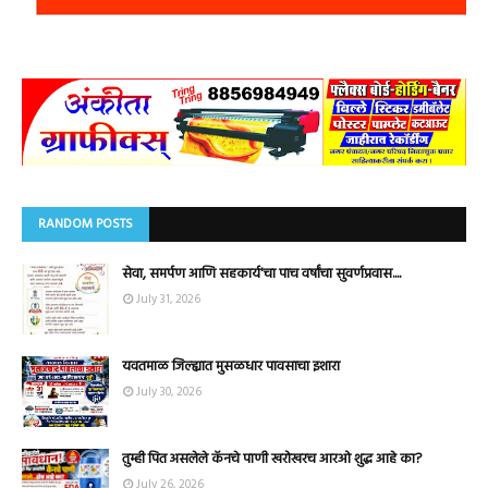
RANDOM POSTS
सेवा, समर्पण आणि सहकार्य'चा पाच वर्षांचा सुवर्णप्रवास....
July 31, 2026
यवतमाळ जिल्ह्यात मुसळधार पावसाचा इशारा
July 30, 2026
तुम्ही पित असलेले कॅनचे पाणी खरोखरच आरओ शुद्ध आहे का?
July 26, 2026