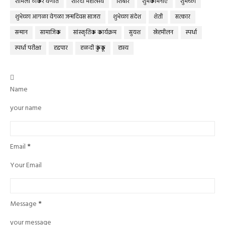
शर्मिला ठाकरे वणीत
शारदा महोत्सव
शिबीर
शुभकामनाए
शुभेच्छा
शुभेच्छा आगळा वेगळा जन्मदिवस साजरा
शुभेच्छा संदेश
शेती
सत्कार
सन्मान
सामाजिक
सांस्कृतिक कार्यक्रम
सुयश
स्नेहमीलन
स्पर्धा
स्पर्धा परीक्षा
हद्दपार
हळदी कुंकू
हास्य

Name
your name
Email
*
Your Email
Message
*
your message