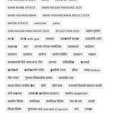
WANI BOMB ATTACK
WANI NAGAR PARISHAD 2025
WANI VIDHANSABHA
WANI VIDHANSABHA RESULT 2024
WATER ATTACK
welcome
yatra
ZARI NAGAR PANCHAYAT 2025
ZP ELECTION 2025
अज्ञात मृतदेह
अटक
अटक with gun
अपघात
अवकाळी फटका
अस्वलीचे दर्शन
आक्रमक
आग
आगळा वेगळा जन्मदिवस
आत्महत्या
आंदोलन
आंदोलन
आयोजन
आरोग्य
आरोग्य शिबिर
उदघाटन
उपक्रम
उपमख्यमंत्री शिंदे यांचा प्रगट दिन
उलगडा
एतिहासिक
कारवाई
कार्यकर्ता
कार्यकारणी गठीत
कुस्तीची दंगल
क्रीडा
गब्या/Gabya
गीत गायन
गुणवंत विद्यार्थ्यांचा सन्मान
घवघवीत यश
चालत फिरत जनहित केंद्र
चोरी
चोरी उघड
छत्रपती शिवाजी महाराज जयंती
जंगी शंकरपट
जनसंपर्क कार्यालय उदघाटन
जन्मठेप JANMTHEP
जन्मदिन विशेष
जन्मदिवस
जन्मदिवस विशेष
जय श्री राम
जयंती
जिल्हा विशेष
जुगारावर धाड arrested 23 person
दंगा
दणका