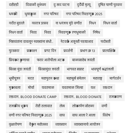
दहीहंडी
दिवाळी शुभेच्छा
दुःखद घटना
दुर्दैवी मृत्यू
दुषित पाणी पुरवठा
धमकी
धुमाकूळ
नगर परिषद
नगर परिषद निवडणूक 2025
नदीत बुडाले
नवरात्र उत्सव
ना धनंजय मुंडे वणीत
निधन
निधन वार्ता
निधन वार्ता
निवड
निवड
निवडणूक रणधुमाळी
निषेध
निष्ठावंतांना डावलून नवख्यांना संधी...
नेटवर्क अजूनही पडद्याआड
पदोन्नती
पुरस्कार
प्रकाशन
प्रगट दिन
प्रदर्शनी
प्रभाग क्र १३
प्रात्यक्षिके
प्रियकर कुणाचा
फरार आरोपीला अटक
बाळासाहेब जयंती
बिरसा मुंडा जयंती
बिरसामुंडा जयंती
भागवत सप्ताह
भावपूर्ण श्रद्धांजली
भूमीपूजन
मदत
महापुरान कथा
महामूर्ख संमेलन
महाराष्ट्र
मार्गदर्शन
मुकाबला
मोर्चा
यवतमाळ
यवतमाळ जिल्हा
यश
रक्तदान
रक्तदान.. BLOOD DONATE CAMP
रक्तदान... BLOOD DONATE
राजकारण
राजकीय भूकंप
रोही तलावात
लेख
लोकार्पण सोहळा
वणी
वणी नगर परिषद निवडणूक 2025
वाघ
वाघ आला रे आला
विशेष
वृक्षारोपण
वैकुंठ महोत्सव
व्याख्यान
व्याख्यानाचे आयोजन