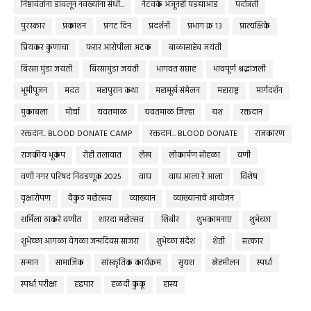
निष्ठावंतांना डावलून नवख्यांना संधी...
नेटवर्क अजूनही पडद्याआड
पदोन्नती
पुरस्कार
प्रकाशन
प्रगट दिन
प्रदर्शनी
प्रभाग क्र १३
प्रात्यक्षिके
प्रियकर कुणाचा
फरार आरोपीला अटक
बाळासाहेब जयंती
बिरसा मुंडा जयंती
बिरसामुंडा जयंती
भागवत सप्ताह
भावपूर्ण श्रद्धांजली
भूमीपूजन
मदत
महापुरान कथा
महामूर्ख संमेलन
महाराष्ट्र
मार्गदर्शन
मुकाबला
मोर्चा
यवतमाळ
यवतमाळ जिल्हा
यश
रक्तदान
रक्तदान.. BLOOD DONATE CAMP
रक्तदान... BLOOD DONATE
राजकारण
राजकीय भूकंप
रोही तलावात
लेख
लोकार्पण सोहळा
वणी
वणी नगर परिषद निवडणूक 2025
वाघ
वाघ आला रे आला
विशेष
वृक्षारोपण
वैकुंठ महोत्सव
व्याख्यान
व्याख्यानाचे आयोजन
शर्मिला ठाकरे वणीत
शारदा महोत्सव
शिबीर
शुभकामनाए
शुभेच्छा
शुभेच्छा आगळा वेगळा जन्मदिवस साजरा
शुभेच्छा संदेश
शेती
सत्कार
सन्मान
सामाजिक
सांस्कृतिक कार्यक्रम
सुयश
स्नेहमीलन
स्पर्धा
स्पर्धा परीक्षा
हद्दपार
हळदी कुंकू
हास्य