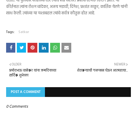
देतात. या पुरस्कार सोहळ्यानंतर त्यांचे सप्त खंजिरी प्रबोधनात्मक किर्तन झाले. या
कीर्तनात त्यांना रोशन चांदेकर, अजय मडावी, दिनेश, प्रशांत ठाकूर, कार्तिक येरणे यांनी
साथ केली. त्यांच्या या यशाबद्दल त्यांचे सर्वत्र कौतुक होत आहे.
Tags:
Satkar
OLDER
NEWER
प्रमोदभाऊ वासेकर यांना जन्मदिनाच्या
शेतकऱ्याची गळफास घेऊन आत्महत्या...
हार्दिक शुभेच्छा
POST A COMMENT
0 Comments