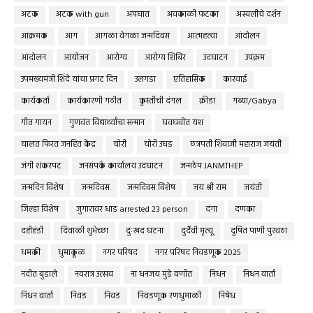
अटक
अटक with gun
अपघात
अवकाळी फटका
अस्वलीचे दर्शन
आक्रमक
आग
आगळा वेगळा जन्मदिवस
आत्महत्या
आंदोलन
आंदोलन
आयोजन
आरोग्य
आरोग्य शिबिर
उदघाटन
उपक्रम
उपमख्यमंत्री शिंदे यांचा प्रगट दिन
उलगडा
एतिहासिक
कारवाई
कार्यकर्ता
कार्यकारणी गठीत
कुस्तीची दंगल
क्रीडा
गब्या/Gabya
गीत गायन
गुणवंत विद्यार्थ्यांचा सन्मान
घवघवीत यश
चालत फिरत जनहित केंद्र
चोरी
चोरी उघड
छत्रपती शिवाजी महाराज जयंती
जंगी शंकरपट
जनसंपर्क कार्यालय उदघाटन
जन्मठेप JANMTHEP
जन्मदिन विशेष
जन्मदिवस
जन्मदिवस विशेष
जय श्री राम
जयंती
जिल्हा विशेष
जुगारावर धाड arrested 23 person
दंगा
दणका
दहीहंडी
दिवाळी शुभेच्छा
दुःखद घटना
दुर्दैवी मृत्यू
दुषित पाणी पुरवठा
धमकी
धुमाकूळ
नगर परिषद
नगर परिषद निवडणूक 2025
नदीत बुडाले
नवरात्र उत्सव
ना धनंजय मुंडे वणीत
निधन
निधन वार्ता
निधन वार्ता
निवड
निवड
निवडणूक रणधुमाळी
निषेध