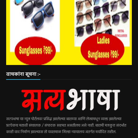
वाचकांना सूचना :-
सत्यभाषा या न्युज पोर्टलवर प्रसिद्ध झालेल्या बातम्या आणि लेखामधून व्यक्त झालेल्या
प्रत्येकच मताशी संचालक / संपादक सहमत असतीलच असे नाही. बातमी मजकुरा संदर्भात
काही वाद निर्माण झाल्यास तो यवतमाळ जिल्हा न्यायालय अंतर्गत मर्यादित राहील.