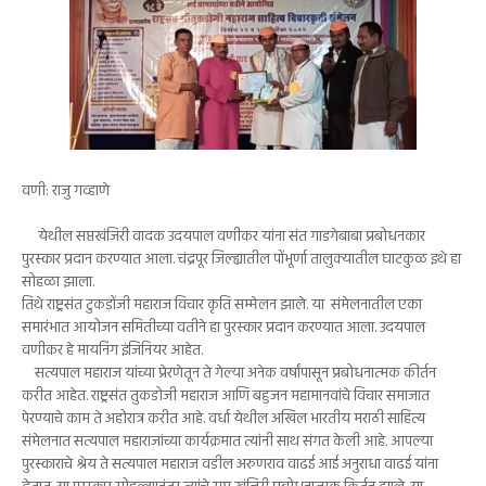
वणी: राजु गव्हाणे
येथील सप्तखंजिरी वादक उदयपाल वणीकर यांना संत गाडगेबाबा प्रबोधनकार
पुरस्कार प्रदान करण्यात आला. चंद्रपूर जिल्ह्यातील पोंभूर्णा तालुक्यातील घाटकुळ इथे हा
सोहळा झाला.
तिथे राष्ट्रसंत टुकड़ोंजी महाराज विचार कृति सम्मेलन झाले. या संमेलनातील एका
समारंभात आयोजन समितीच्या वतीने हा पुरस्कार प्रदान करण्यात आला. उदयपाल
वणीकर हे मायनिंग इंजिनियर आहेत.
सत्यपाल महाराज यांच्या प्रेरणेतून ते गेल्या अनेक वर्षांपासून प्रबोधनात्मक कीर्तन
करीत आहेत. राष्ट्रसंत तुकडोजी महाराज आणि बहुजन महामानवांचे विचार समाजात
पेरण्याचे काम ते अहोरात्र करीत आहे. वर्धा येथील अखिल भारतीय मराठी साहित्य
संमेलनात सत्यपाल महाराजांच्या कार्यक्रमात त्यांनी साथ संगत केली आहे. आपल्या
पुरस्काराचे श्रेय ते सत्यपाल महाराज वडील अरुणराव वाढई आई अनुराधा वाढई यांना