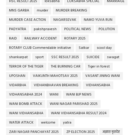
HSC RESULT 2025
loksabha
LOKSABHA SPECIAL
MARRIAGE
MNS GARBA
murder
MURDER BREAKING
MURDER CASE ACTION
NAGARSEVAK
NAMO YUVA RUN
PADYATRA
pakshpravesh
POLITICAL NEWS
POLUTION
RAID
RAILWAY ACCIDENT
ROTARY 2025
ROTARY CLUB Commendable initiative
Satkar
scool day
shankarpat
sport
SSC RESULT 2025
SUICIDE
swagat
TERROR OF THE TIGER
THE BURNING CAR
Tiger in forest
UPOSHAN
VAIKUNTH MAHOTSAV 2025
VASANT JINING WANI
VIDARBHA
VIDHANBHAVAN BREAKING
VIDHANSABHA
VIDHANSABHA 2024
WANI
WANI BJP NEWS
WANI BOMB ATTACK
WANI NAGAR PARISHAD 2025
WANI VIDHANSABHA
WANI VIDHANSABHA RESULT 2024
WATER ATTACK
welcome
yatra
ZARI NAGAR PANCHAYAT 2025
ZP ELECTION 2025
अज्ञात मृतदेह