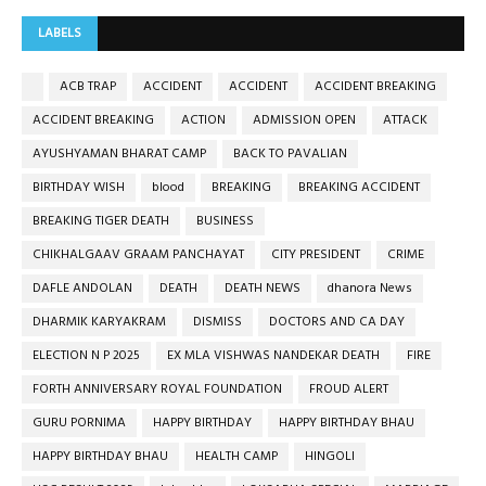
LABELS
ACB TRAP
ACCIDENT
ACCIDENT
ACCIDENT BREAKING
ACCIDENT BREAKING
ACTION
ADMISSION OPEN
ATTACK
AYUSHYAMAN BHARAT CAMP
BACK TO PAVALIAN
BIRTHDAY WISH
blood
BREAKING
BREAKING ACCIDENT
BREAKING TIGER DEATH
BUSINESS
CHIKHALGAAV GRAAM PANCHAYAT
CITY PRESIDENT
CRIME
DAFLE ANDOLAN
DEATH
DEATH NEWS
dhanora News
DHARMIK KARYAKRAM
DISMISS
DOCTORS AND CA DAY
ELECTION N P 2025
EX MLA VISHWAS NANDEKAR DEATH
FIRE
FORTH ANNIVERSARY ROYAL FOUNDATION
FROUD ALERT
GURU PORNIMA
HAPPY BIRTHDAY
HAPPY BIRTHDAY BHAU
HAPPY BIRTHDAY BHAU
HEALTH CAMP
HINGOLI