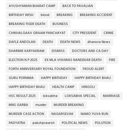
AYUSHYAMAN BHARAT CAMP
BACK TO PAVALIAN
BIRTHDAY WISH
blood
BREAKING
BREAKING ACCIDENT
BREAKING TIGER DEATH
BUSINESS
CHIKHALGAAV GRAAM PANCHAYAT
CITY PRESIDENT
CRIME
DAFLE ANDOLAN
DEATH
DEATH NEWS
dhanora News
DHARMIK KARYAKRAM
DISMISS
DOCTORS AND CA DAY
ELECTION N P 2025
EX MLA VISHWAS NANDEKAR DEATH
FIRE
FORTH ANNIVERSARY ROYAL FOUNDATION
FROUD ALERT
GURU PORNIMA
HAPPY BIRTHDAY
HAPPY BIRTHDAY BHAU
HAPPY BIRTHDAY BHAU
HEALTH CAMP
HINGOLI
HSC RESULT 2025
loksabha
LOKSABHA SPECIAL
MARRIAGE
MNS GARBA
murder
MURDER BREAKING
MURDER CASE ACTION
NAGARSEVAK
NAMO YUVA RUN
PADYATRA
pakshpravesh
POLITICAL NEWS
POLUTION