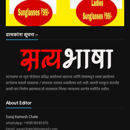
वाचकांना सूचना :-
सत्यभाषा या न्युज पोर्टलवर प्रसिद्ध झालेल्या बातम्या आणि लेखामधून व्यक्त झालेल्या
प्रत्येकच मताशी संचालक / संपादक सहमत असतीलच असे नाही. बातमी मजकुरा संदर्भात
काही वाद निर्माण झाल्यास तो यवतमाळ जिल्हा न्यायालय अंतर्गत मर्यादित राहील.
About Editor
Suraj Ramesh Chate
whatsApp: +919518585970
Email: surajchate16@gmail.com