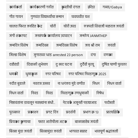
कार्यकर्ता
कार्यकारणी गठीत
कुस्तीची दंगल
क्रीडा
गब्या/Gabya
गीत गायन
गुणवंत विद्यार्थ्यांचा सन्मान
घवघवीत यश
चालत फिरत जनहित केंद्र
चोरी
चोरी उघड
छत्रपती शिवाजी महाराज जयंती
जंगी शंकरपट
जनसंपर्क कार्यालय उदघाटन
जन्मठेप JANMTHEP
जन्मदिन विशेष
जन्मदिवस
जन्मदिवस विशेष
जय श्री राम
जयंती
जिल्हा विशेष
जुगारावर धाड arrested 23 person
दंगा
दणका
दहीहंडी
दिवाळी शुभेच्छा
दुःखद घटना
दुर्दैवी मृत्यू
दुषित पाणी पुरवठा
धमकी
धुमाकूळ
नगर परिषद
नगर परिषद निवडणूक 2025
नदीत बुडाले
नवरात्र उत्सव
ना धनंजय मुंडे वणीत
निधन
निधन वार्ता
निधन वार्ता
निवड
निवड
निवडणूक रणधुमाळी
निषेध
निष्ठावंतांना डावलून नवख्यांना संधी...
नेटवर्क अजूनही पडद्याआड
पदोन्नती
पुरस्कार
प्रकाशन
प्रगट दिन
प्रदर्शनी
प्रभाग क्र १३
प्रात्यक्षिके
प्रियकर कुणाचा
फरार आरोपीला अटक
बाळासाहेब जयंती
बिरसा मुंडा जयंती
बिरसामुंडा जयंती
भागवत सप्ताह
भावपूर्ण श्रद्धांजली