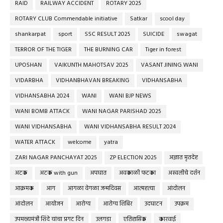
RAID
RAILWAY ACCIDENT
ROTARY 2025
ROTARY CLUB Commendable initiative
Satkar
scool day
shankarpat
sport
SSC RESULT 2025
SUICIDE
swagat
TERROR OF THE TIGER
THE BURNING CAR
Tiger in forest
UPOSHAN
VAIKUNTH MAHOTSAV 2025
VASANT JINING WANI
VIDARBHA
VIDHANBHAVAN BREAKING
VIDHANSABHA
VIDHANSABHA 2024
WANI
WANI BJP NEWS
WANI BOMB ATTACK
WANI NAGAR PARISHAD 2025
WANI VIDHANSABHA
WANI VIDHANSABHA RESULT 2024
WATER ATTACK
welcome
yatra
ZARI NAGAR PANCHAYAT 2025
ZP ELECTION 2025
अज्ञात मृतदेह
अटक
अटक with gun
अपघात
अवकाळी फटका
अस्वलीचे दर्शन
आक्रमक
आग
आगळा वेगळा जन्मदिवस
आत्महत्या
आंदोलन
आंदोलन
आयोजन
आरोग्य
आरोग्य शिबिर
उदघाटन
उपक्रम
उपमख्यमंत्री शिंदे यांचा प्रगट दिन
उलगडा
एतिहासिक
कारवाई