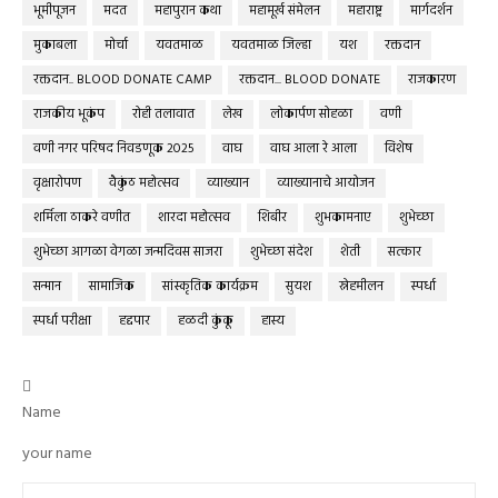
भूमीपूजन
मदत
महापुरान कथा
महामूर्ख संमेलन
महाराष्ट्र
मार्गदर्शन
मुकाबला
मोर्चा
यवतमाळ
यवतमाळ जिल्हा
यश
रक्तदान
रक्तदान.. BLOOD DONATE CAMP
रक्तदान... BLOOD DONATE
राजकारण
राजकीय भूकंप
रोही तलावात
लेख
लोकार्पण सोहळा
वणी
वणी नगर परिषद निवडणूक 2025
वाघ
वाघ आला रे आला
विशेष
वृक्षारोपण
वैकुंठ महोत्सव
व्याख्यान
व्याख्यानाचे आयोजन
शर्मिला ठाकरे वणीत
शारदा महोत्सव
शिबीर
शुभकामनाए
शुभेच्छा
शुभेच्छा आगळा वेगळा जन्मदिवस साजरा
शुभेच्छा संदेश
शेती
सत्कार
सन्मान
सामाजिक
सांस्कृतिक कार्यक्रम
सुयश
स्नेहमीलन
स्पर्धा
स्पर्धा परीक्षा
हद्दपार
हळदी कुंकू
हास्य

Name
your name