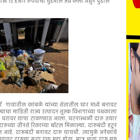
१५ हजार रुपयांचा मुद्देमाल जप्त केला असुन पुढील
गावातील कांबळे यांच्या शेतातील घार मध्ये बनावट
्याचा माहिती राज्य उत्पादन शुल्क विभागाच्या पथकाला
या घरावर छापा टाकण्यात आला. घटनास्थळी दारु तयार
दारुच्या तीनशे रिकाम्या बॉटल मिळाल्या. दारुबंदी हटून
आहे. दारूबंदी बनावट दारु यायची. त्यामुळे अनेकांचे
ावट दारुचा सुद्धा एक मुद्दा होता. मात्र आता दारु सुरु