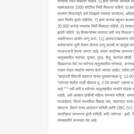
रुपयाचा निधी मिळाला पाहिजे. 5) इतर मागास आर्थिक 
महामंडळाला 1000 कोटीचा निधी मिळाला पाहिजे. 6) इ
कल्याण विभागाद्वारे सर्व जिल्ह्यात स्वतंत्र कार्यालय, अ
भवन निर्माण झाले पाहिजेत. 7) इतर मागास बहुजन कल्या
30,000 करोड रुपयाचा निधी मिळाला पाहिजे. 8) तात्काळ
झाली पाहिजे. 9) शेतकऱ्यांच्या मालाला हमी भाव मिळाला 
स्वामीनाथन आयोग लागू करा. 11) आमदार/खासदार यांच्य
कर्मचाऱ्यांना जुनी पेन्शन योजना लागू करावी.या प्रमुख माग
सरकारकडे केल्या जाणार आहे. मंडल यात्रेच्या आगमना न
तालुक्यातील नायगाव, पुनवट, पुरड, शेलू, चारगाव चौकी,
चिखलगाव येथे तर मारेगाव तालुक्यातील मांगरूळ, करणवा
गावात मंडल यात्रेचे स्वागत केले जाणार आहेत, तसेच व
"छत्रपती शिवाजी महाराज यांच्या पुतळ्याजवळ दु. 12:0
"मारेगाव येथील मार्डी चौकात दु. 2:00 वाजता" स्वागत 
आहे.""* तरी वणी व मारेगाव तालुक्यातील जनतेने मोठ्या स
राहावे, असे आव्हान ओबीसी महिला समन्वय समिती, सन्मान
फाऊंडेशन, विदर्भ माध्यमिक शिक्षक संघ, महाराष्ट्र राज्य 
संघटना, विदर्भ राज्य आंदोलन समिती आणि OBC (V
जातनिहाय जनगणना कृती समिती, वणी- मारेगाव - झरी, 
यांच्यावतीने करण्यात येत आहे.