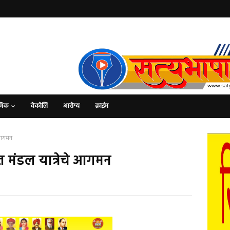
जिक
वेकोलि
आरोग्य
क्राईम
े आगमन
त मंडल यात्रेचे आगमन