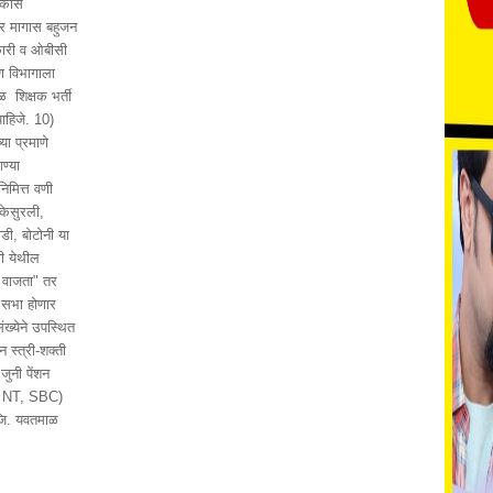
विकास
तर मागास बहुजन
धिकारी व ओबीसी
ण विभागाला
 शिक्षक भर्ती
पाहिजे. 10)
ा प्रमाणे
ण्या
िमित्त वणी
 केसुरली,
डी, बोटोनी या
णी येथील
0 वाजता" तर
व सभा होणार
ंख्येने उपस्थित
 स्त्री-शक्ती
जुनी पेंशन
J, NT, SBC)
जि. यवतमाळ