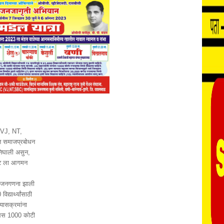
(VJ, NT,
ात समाजप्रबोधन
निघाली असुन,
स्ट ला आगमन
ाय जनगणना झाली
द्यार्थ्यांसाठी
्यासक्रमांना
्थेस 1000 कोटी