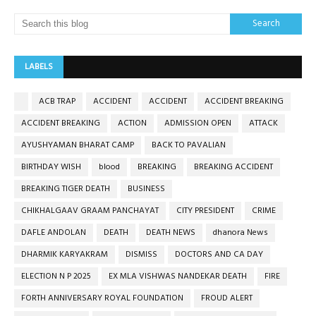
LABELS
ACB TRAP
ACCIDENT
ACCIDENT
ACCIDENT BREAKING
ACCIDENT BREAKING
ACTION
ADMISSION OPEN
ATTACK
AYUSHYAMAN BHARAT CAMP
BACK TO PAVALIAN
BIRTHDAY WISH
blood
BREAKING
BREAKING ACCIDENT
BREAKING TIGER DEATH
BUSINESS
CHIKHALGAAV GRAAM PANCHAYAT
CITY PRESIDENT
CRIME
DAFLE ANDOLAN
DEATH
DEATH NEWS
dhanora News
DHARMIK KARYAKRAM
DISMISS
DOCTORS AND CA DAY
ELECTION N P 2025
EX MLA VISHWAS NANDEKAR DEATH
FIRE
FORTH ANNIVERSARY ROYAL FOUNDATION
FROUD ALERT