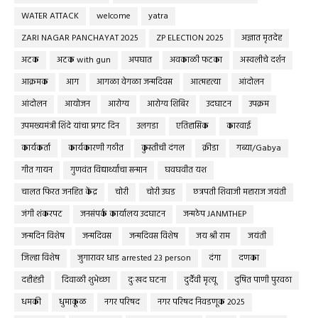
WATER ATTACK
welcome
yatra
ZARI NAGAR PANCHAYAT 2025
ZP ELECTION 2025
अज्ञात मृतदेह
अटक
अटक with gun
अपघात
अवकाळी फटका
अस्वलीचे दर्शन
आक्रमक
आग
आगळा वेगळा जन्मदिवस
आत्महत्या
आंदोलन
आंदोलन
आयोजन
आरोग्य
आरोग्य शिबिर
उदघाटन
उपक्रम
उपमख्यमंत्री शिंदे यांचा प्रगट दिन
उलगडा
एतिहासिक
कारवाई
कार्यकर्ता
कार्यकारणी गठीत
कुस्तीची दंगल
क्रीडा
गब्या/Gabya
गीत गायन
गुणवंत विद्यार्थ्यांचा सन्मान
घवघवीत यश
चालत फिरत जनहित केंद्र
चोरी
चोरी उघड
छत्रपती शिवाजी महाराज जयंती
जंगी शंकरपट
जनसंपर्क कार्यालय उदघाटन
जन्मठेप JANMTHEP
जन्मदिन विशेष
जन्मदिवस
जन्मदिवस विशेष
जय श्री राम
जयंती
जिल्हा विशेष
जुगारावर धाड arrested 23 person
दंगा
दणका
दहीहंडी
दिवाळी शुभेच्छा
दुःखद घटना
दुर्दैवी मृत्यू
दुषित पाणी पुरवठा
धमकी
धुमाकूळ
नगर परिषद
नगर परिषद निवडणूक 2025