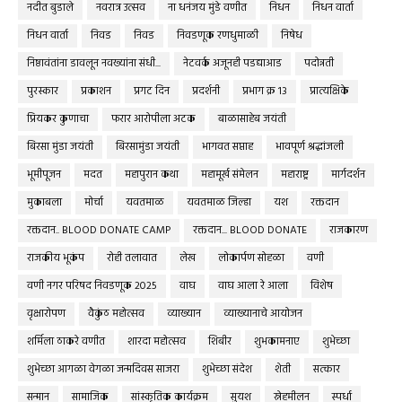
नदीत बुडाले
नवरात्र उत्सव
ना धनंजय मुंडे वणीत
निधन
निधन वार्ता
निधन वार्ता
निवड
निवड
निवडणूक रणधुमाळी
निषेध
निष्ठावंतांना डावलून नवख्यांना संधी...
नेटवर्क अजूनही पडद्याआड
पदोन्नती
पुरस्कार
प्रकाशन
प्रगट दिन
प्रदर्शनी
प्रभाग क्र १३
प्रात्यक्षिके
प्रियकर कुणाचा
फरार आरोपीला अटक
बाळासाहेब जयंती
बिरसा मुंडा जयंती
बिरसामुंडा जयंती
भागवत सप्ताह
भावपूर्ण श्रद्धांजली
भूमीपूजन
मदत
महापुरान कथा
महामूर्ख संमेलन
महाराष्ट्र
मार्गदर्शन
मुकाबला
मोर्चा
यवतमाळ
यवतमाळ जिल्हा
यश
रक्तदान
रक्तदान.. BLOOD DONATE CAMP
रक्तदान... BLOOD DONATE
राजकारण
राजकीय भूकंप
रोही तलावात
लेख
लोकार्पण सोहळा
वणी
वणी नगर परिषद निवडणूक 2025
वाघ
वाघ आला रे आला
विशेष
वृक्षारोपण
वैकुंठ महोत्सव
व्याख्यान
व्याख्यानाचे आयोजन
शर्मिला ठाकरे वणीत
शारदा महोत्सव
शिबीर
शुभकामनाए
शुभेच्छा
शुभेच्छा आगळा वेगळा जन्मदिवस साजरा
शुभेच्छा संदेश
शेती
सत्कार
सन्मान
सामाजिक
सांस्कृतिक कार्यक्रम
सुयश
स्नेहमीलन
स्पर्धा