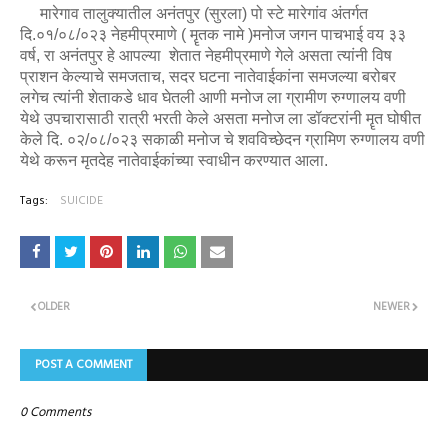
मारेगाव तालुक्यातील अनंतपुर (सुरला) पो स्टे मारेगांव अंतर्गत
दि.०१/०८/०२३ नेहमीप्रमाणे ( मॄतक नामे )मनोज जगन पाचभाई वय ३३
वर्ष, रा अनंतपुर हे आपल्या शेतात नेहमीप्रमाणे गेले असता त्यांनी विष
प्राशन केल्याचे समजताच, सदर घटना नातेवाईकांना समजल्या बरोबर
लगेच त्यांनी शेताकडे धाव घेतली आणी मनोज ला ग्रामीण रुग्णालय वणी
येथे उपचारासाठी रात्री भरती केले असता मनोज ला डॉक्टरांनी मॄत घोषीत
केले दि. ०२/०८/०२३ सकाळी मनोज चे शवविच्छेदन ग्रामिण रुग्णालय वणी
येथे करून मृतदेह नातेवाईकांच्या स्वाधीन करण्यात आला.
Tags:
SUICIDE
OLDER
NEWER
POST A COMMENT
0 Comments