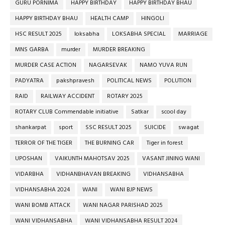
GURU PORNIMA
HAPPY BIRTHDAY
HAPPY BIRTHDAY BHAU
HAPPY BIRTHDAY BHAU
HEALTH CAMP
HINGOLI
HSC RESULT 2025
loksabha
LOKSABHA SPECIAL
MARRIAGE
MNS GARBA
murder
MURDER BREAKING
MURDER CASE ACTION
NAGARSEVAK
NAMO YUVA RUN
PADYATRA
pakshpravesh
POLITICAL NEWS
POLUTION
RAID
RAILWAY ACCIDENT
ROTARY 2025
ROTARY CLUB Commendable initiative
Satkar
scool day
shankarpat
sport
SSC RESULT 2025
SUICIDE
swagat
TERROR OF THE TIGER
THE BURNING CAR
Tiger in forest
UPOSHAN
VAIKUNTH MAHOTSAV 2025
VASANT JINING WANI
VIDARBHA
VIDHANBHAVAN BREAKING
VIDHANSABHA
VIDHANSABHA 2024
WANI
WANI BJP NEWS
WANI BOMB ATTACK
WANI NAGAR PARISHAD 2025
WANI VIDHANSABHA
WANI VIDHANSABHA RESULT 2024