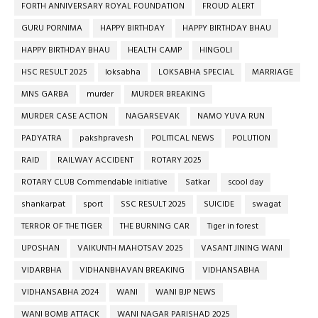
FORTH ANNIVERSARY ROYAL FOUNDATION
FROUD ALERT
GURU PORNIMA
HAPPY BIRTHDAY
HAPPY BIRTHDAY BHAU
HAPPY BIRTHDAY BHAU
HEALTH CAMP
HINGOLI
HSC RESULT 2025
loksabha
LOKSABHA SPECIAL
MARRIAGE
MNS GARBA
murder
MURDER BREAKING
MURDER CASE ACTION
NAGARSEVAK
NAMO YUVA RUN
PADYATRA
pakshpravesh
POLITICAL NEWS
POLUTION
RAID
RAILWAY ACCIDENT
ROTARY 2025
ROTARY CLUB Commendable initiative
Satkar
scool day
shankarpat
sport
SSC RESULT 2025
SUICIDE
swagat
TERROR OF THE TIGER
THE BURNING CAR
Tiger in forest
UPOSHAN
VAIKUNTH MAHOTSAV 2025
VASANT JINING WANI
VIDARBHA
VIDHANBHAVAN BREAKING
VIDHANSABHA
VIDHANSABHA 2024
WANI
WANI BJP NEWS
WANI BOMB ATTACK
WANI NAGAR PARISHAD 2025