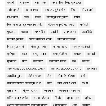
धमकी
धुमाकूळ
नगर परिषद
नगर परिषद निवडणूक 2025
नदीत बुडाले
नवरात्र उत्सव
ना धनंजय मुंडे वणीत
निधन
निधन वार्ता
निधन वार्ता
निवड
निवड
निवडणूक रणधुमाळी
निषेध
निष्ठावंतांना डावलून नवख्यांना संधी...
नेटवर्क अजूनही पडद्याआड
पदोन्नती
पुरस्कार
प्रकाशन
प्रगट दिन
प्रदर्शनी
प्रभाग क्र १३
प्रात्यक्षिके
प्रियकर कुणाचा
फरार आरोपीला अटक
बाळासाहेब जयंती
बिरसा मुंडा जयंती
बिरसामुंडा जयंती
भागवत सप्ताह
भावपूर्ण श्रद्धांजली
भूमीपूजन
मदत
महापुरान कथा
महामूर्ख संमेलन
महाराष्ट्र
मार्गदर्शन
मुकाबला
मोर्चा
यवतमाळ
यवतमाळ जिल्हा
यश
रक्तदान
रक्तदान.. BLOOD DONATE CAMP
रक्तदान... BLOOD DONATE
राजकारण
राजकीय भूकंप
रोही तलावात
लेख
लोकार्पण सोहळा
वणी
वणी नगर परिषद निवडणूक 2025
वाघ
वाघ आला रे आला
विशेष
वृक्षारोपण
वैकुंठ महोत्सव
व्याख्यान
व्याख्यानाचे आयोजन
शर्मिला ठाकरे वणीत
शारदा महोत्सव
शिबीर
शुभकामनाए
शुभेच्छा
शुभेच्छा आगळा वेगळा जन्मदिवस साजरा
शुभेच्छा संदेश
शेती
सत्कार