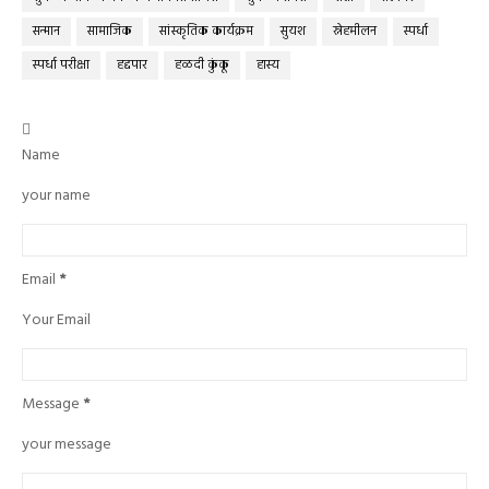
सन्मान
सामाजिक
सांस्कृतिक कार्यक्रम
सुयश
स्नेहमीलन
स्पर्धा
स्पर्धा परीक्षा
हद्दपार
हळदी कुंकू
हास्य

Name
your name
Email
*
Your Email
Message
*
your message