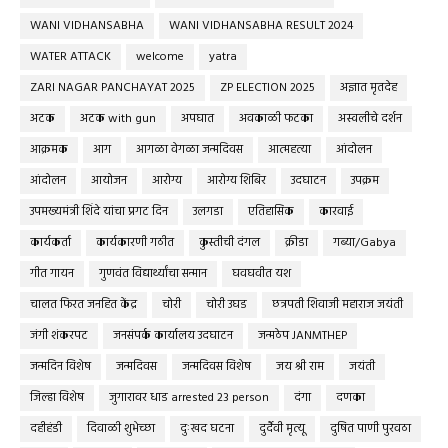
WANI VIDHANSABHA
WANI VIDHANSABHA RESULT 2024
WATER ATTACK
welcome
yatra
ZARI NAGAR PANCHAYAT 2025
ZP ELECTION 2025
अज्ञात मृतदेह
अटक
अटक with gun
अपघात
अवकाळी फटका
अस्वलीचे दर्शन
आक्रमक
आग
आगळा वेगळा जन्मदिवस
आत्महत्या
आंदोलन
आंदोलन
आयोजन
आरोग्य
आरोग्य शिबिर
उदघाटन
उपक्रम
उपमख्यमंत्री शिंदे यांचा प्रगट दिन
उलगडा
एतिहासिक
कारवाई
कार्यकर्ता
कार्यकारणी गठीत
कुस्तीची दंगल
क्रीडा
गब्या/Gabya
गीत गायन
गुणवंत विद्यार्थ्यांचा सन्मान
घवघवीत यश
चालत फिरत जनहित केंद्र
चोरी
चोरी उघड
छत्रपती शिवाजी महाराज जयंती
जंगी शंकरपट
जनसंपर्क कार्यालय उदघाटन
जन्मठेप JANMTHEP
जन्मदिन विशेष
जन्मदिवस
जन्मदिवस विशेष
जय श्री राम
जयंती
जिल्हा विशेष
जुगारावर धाड arrested 23 person
दंगा
दणका
दहीहंडी
दिवाळी शुभेच्छा
दुःखद घटना
दुर्दैवी मृत्यू
दुषित पाणी पुरवठा