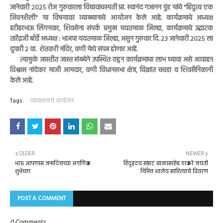
जानेवारी २०२५ रोज गुरुवारला विद्यावाचस्पती प्रा. स्वानंद गजानन पुंड यांचे "हिंदुत्व एक
जिवनशैली" या विषयावर व्याख्यानाचे आयोजन केले आहे. कार्यक्रमाचे अध्यक्ष
हरीहरभाऊ लिंगनवार, शिवसेना संपर्क प्रमुख यवतमाळ जिल्हा, कार्यक्रमाचे उद्घाटक
तारेंद्रजी बोर्डे अध्यक्ष : भाजपा यवतमाळ जिल्हा, असुन गुरुवार दि. २३ जानेवारी २०२५ ला
दुपारी २ वा. शेतकरी मंदिर, वणी येथे संपन्न होणार आहे.
त्यामुळे जास्तीत जास्त संख्येने उपस्थित राहुन कार्यक्रमाचा लाभ घ्यावा असे आवाहन
विश्वास नांदेकर माजी आमदार, वणी विधानसभा क्षेत्र, विक्रांत चचडा व शिवसैनिकानी
केले आहे.
Tags:
व्याख्यानाचे आयोजन
OLDER
NEWER
भाऊ आपणास जन्मदिनाच्या अगणिक
हिंदुहृदय सम्राट बाळासाहेब ठाकरे जयंती
शुभेच्छा
निमित्त शालेय साहित्याचे वितरण
POST A COMMENT
0 Comments