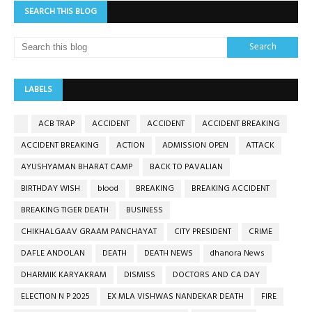
SEARCH THIS BLOG
LABELS
ACB TRAP
ACCIDENT
ACCIDENT
ACCIDENT BREAKING
ACCIDENT BREAKING
ACTION
ADMISSION OPEN
ATTACK
AYUSHYAMAN BHARAT CAMP
BACK TO PAVALIAN
BIRTHDAY WISH
blood
BREAKING
BREAKING ACCIDENT
BREAKING TIGER DEATH
BUSINESS
CHIKHALGAAV GRAAM PANCHAYAT
CITY PRESIDENT
CRIME
DAFLE ANDOLAN
DEATH
DEATH NEWS
dhanora News
DHARMIK KARYAKRAM
DISMISS
DOCTORS AND CA DAY
ELECTION N P 2025
EX MLA VISHWAS NANDEKAR DEATH
FIRE