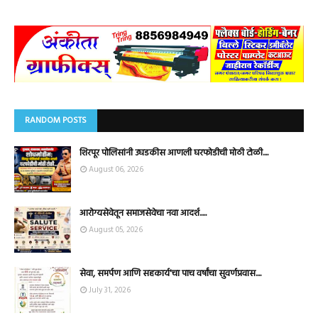
RANDOM POSTS
शिरपूर पोलिसांनी उघडकीस आणली घरफोडीची मोठी टोळी....
August 06, 2026
आरोग्यसेवेतून समाजसेवेचा नवा आदर्श.....
August 05, 2026
सेवा, समर्पण आणि सहकार्य'चा पाच वर्षांचा सुवर्णप्रवास....
July 31, 2026