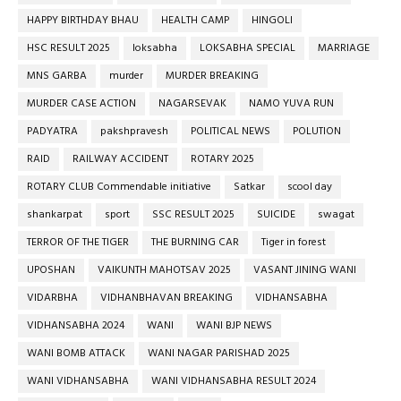
HAPPY BIRTHDAY BHAU
HEALTH CAMP
HINGOLI
HSC RESULT 2025
loksabha
LOKSABHA SPECIAL
MARRIAGE
MNS GARBA
murder
MURDER BREAKING
MURDER CASE ACTION
NAGARSEVAK
NAMO YUVA RUN
PADYATRA
pakshpravesh
POLITICAL NEWS
POLUTION
RAID
RAILWAY ACCIDENT
ROTARY 2025
ROTARY CLUB Commendable initiative
Satkar
scool day
shankarpat
sport
SSC RESULT 2025
SUICIDE
swagat
TERROR OF THE TIGER
THE BURNING CAR
Tiger in forest
UPOSHAN
VAIKUNTH MAHOTSAV 2025
VASANT JINING WANI
VIDARBHA
VIDHANBHAVAN BREAKING
VIDHANSABHA
VIDHANSABHA 2024
WANI
WANI BJP NEWS
WANI BOMB ATTACK
WANI NAGAR PARISHAD 2025
WANI VIDHANSABHA
WANI VIDHANSABHA RESULT 2024