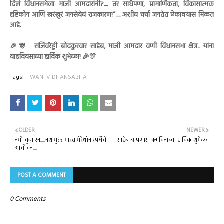
दिलं विधानसभेला माजी आमदारांनी?.... तर साधेपणा, प्रामाणिकता, विकासात्मक
दृष्टिकोन आणि खरंखुरं जनसेवेचं राजकारण!”..... अशीच चर्चा जनतेत ऐकावयास मिळत
आहे.
🎉🎊 संजिवरेड्डी बोदकुरवार साहेब, माजी आमदार वणी विधानसभा क्षेत्र.. यांना
वाढदिवसाच्या हार्दिक शुभेच्छा! 🎉🎊
Tags:
WANI VIDHANSABHA
OLDER
NEWER
नमो युवा रन.....नशामुक्त भारत मॅरेथॉन स्पर्धेचे
साहेब आपणास जन्मदिनाच्या हार्दिक शुभेच्छा
आयोजन....
POST A COMMENT
0 Comments