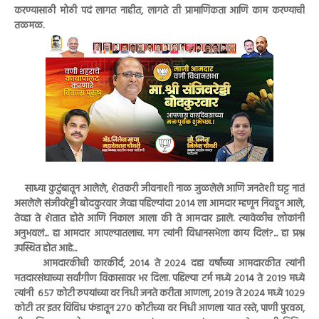
करण्यासाठी मोठी पदं लागत नाहीत, लागते ती प्रामाणिकता आणि काम करण्याची
तळमळ.
साध्या कुटुंबातून आलेले, शेतकरी जीवनाशी नाळ जुळलेले आणि जनतेशी घट्ट नातं
असलेले संजीवरेड्डी बोदकुरवार जेव्हा पहिल्यांदा २०१४ ला आमदार म्हणून निवडून आले,
तेव्हा ते शेतात होते आणि निकाल आला की ते आमदार झाले. त्यावेळीच लोकांनी
अनुभवलं... हा आमदार आपल्यातलाच. मग त्यांनी विधानसभेला काय दिलं?... हा प्रश्न
उपस्थित होत आहे...
आमदारकीची कारकीर्द, २०१४ ते २०२४ दहा वर्षांच्या आमदारकीत त्यांनी
मतदारसंघाच्या सर्वांगीण विकासावर भर दिला. पहिल्या टर्म मध्ये २०१४ ते २०१९ मध्ये
त्यांनी ६५७ कोटी रुपयांच्या वर निधी जनते करीता आणला, २०१९ ते २०२४ मध्ये १०२९
कोटी तर इतर विविध फंडातून २७० कोटीच्या वर निधी आणला यात रस्ते, पाणी पुरवठा,