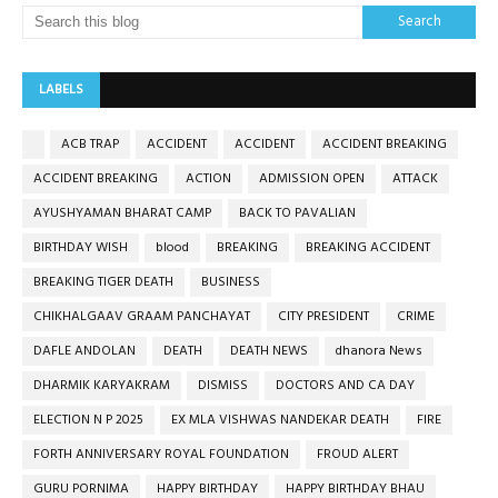
LABELS
ACB TRAP
ACCIDENT
ACCIDENT
ACCIDENT BREAKING
ACCIDENT BREAKING
ACTION
ADMISSION OPEN
ATTACK
AYUSHYAMAN BHARAT CAMP
BACK TO PAVALIAN
BIRTHDAY WISH
blood
BREAKING
BREAKING ACCIDENT
BREAKING TIGER DEATH
BUSINESS
CHIKHALGAAV GRAAM PANCHAYAT
CITY PRESIDENT
CRIME
DAFLE ANDOLAN
DEATH
DEATH NEWS
dhanora News
DHARMIK KARYAKRAM
DISMISS
DOCTORS AND CA DAY
ELECTION N P 2025
EX MLA VISHWAS NANDEKAR DEATH
FIRE
FORTH ANNIVERSARY ROYAL FOUNDATION
FROUD ALERT
GURU PORNIMA
HAPPY BIRTHDAY
HAPPY BIRTHDAY BHAU