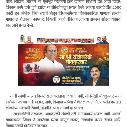
वीज, शिक्षण, आरोग्य या मूलभूत गरजांच्या इतर कामांना प्राधान्य देत आदी विविध
विकास कामे कसे पूर्ण होईल या दृष्टिकोनातून प्रयत्न केले. त्यांच्या कारकिर्दीत २०००
कोटी हून अधिक निधी त्यांनी खेचून विधानसभेच्या विकासाकरिता आणला. ग्रामीण
भागातील शेतकरी, कामगार, विद्यार्थी आणि वंचित घटकांच्या समस्या सोडवण्यासाठी
सातत्याने प्रयत्न केले.
साधी राहणी – उच्च विचार, सत्ता असताना किंवा आजही, संजिवरेड्डी बोदकुरवार यांचा
साधेपणा कायम आहे. गाड्या, ताफे, दिखावा यापेक्षा ते थेट लोकांशी भेटणं पसंत करतात.
लोकांच्या अडचणी ऐकणं, तातडीने उपाय शोधणं हा स्वभाव.
समाजसेवेची तळमळ, आमदारकी संपली तरी समाजकार्य थांबलं नाही. आजही
गावागावात फिरून ते जनतेच्या व्यथा जाणून घेतात, तरुणांना प्रेरणा देतात आणि
विकासासाठी मार्गदर्शन करतात.