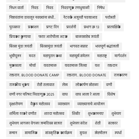
निधन वार्ता
निवड
निवड
निवडणूक रणधुमाळी
निषेध
निष्ठावंतांना डावलून नवख्यांना संधी...
नेटवर्क अजूनही पडद्याआड
पदोन्नती
पुरस्कार
प्रकाशन
प्रगट दिन
प्रदर्शनी
प्रभाग क्र १३
प्रात्यक्षिके
प्रियकर कुणाचा
फरार आरोपीला अटक
बाळासाहेब जयंती
बिरसा मुंडा जयंती
बिरसामुंडा जयंती
भागवत सप्ताह
भावपूर्ण श्रद्धांजली
भूमीपूजन
मदत
महापुरान कथा
महामूर्ख संमेलन
महाराष्ट्र
मार्गदर्शन
मुकाबला
मोर्चा
यवतमाळ
यवतमाळ जिल्हा
यश
रक्तदान
रक्तदान.. BLOOD DONATE CAMP
रक्तदान... BLOOD DONATE
राजकारण
राजकीय भूकंप
रोही तलावात
लेख
लोकार्पण सोहळा
वणी
वणी नगर परिषद निवडणूक 2025
वाघ
वाघ आला रे आला
विशेष
वृक्षारोपण
वैकुंठ महोत्सव
व्याख्यान
व्याख्यानाचे आयोजन
शर्मिला ठाकरे वणीत
शारदा महोत्सव
शिबीर
शुभकामनाए
शुभेच्छा
शुभेच्छा आगळा वेगळा जन्मदिवस साजरा
शुभेच्छा संदेश
शेती
सत्कार
सन्मान
सामाजिक
सांस्कृतिक कार्यक्रम
सुयश
स्नेहमीलन
स्पर्धा