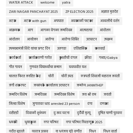
WATER ATTACK
welcome
yatra
ZARI NAGAR PANCHAYAT 2025
ZP ELECTION 2025
अज्ञात मृतदेह
अटक
अटक with gun
अपघात
अवकाळी फटका
अस्वलीचे दर्शन
आक्रमक
आग
आगळा वेगळा जन्मदिवस
आत्महत्या
आंदोलन
आंदोलन
आयोजन
आरोग्य
आरोग्य शिबिर
उदघाटन
उपक्रम
उपमख्यमंत्री शिंदे यांचा प्रगट दिन
उलगडा
एतिहासिक
कारवाई
कार्यकर्ता
कार्यकारणी गठीत
कुस्तीची दंगल
क्रीडा
गब्या/Gabya
गीत गायन
गुणवंत विद्यार्थ्यांचा सन्मान
घवघवीत यश
चालत फिरत जनहित केंद्र
चोरी
चोरी उघड
छत्रपती शिवाजी महाराज जयंती
जंगी शंकरपट
जनसंपर्क कार्यालय उदघाटन
जन्मठेप JANMTHEP
जन्मदिन विशेष
जन्मदिवस
जन्मदिवस विशेष
जय श्री राम
जयंती
जिल्हा विशेष
जुगारावर धाड arrested 23 person
दंगा
दणका
दहीहंडी
दिवाळी शुभेच्छा
दुःखद घटना
दुर्दैवी मृत्यू
दुषित पाणी पुरवठा
धमकी
धुमाकूळ
नगर परिषद
नगर परिषद निवडणूक 2025
नदीत बुडाले
नवरात्र उत्सव
ना धनंजय मुंडे वणीत
निधन
निधन वार्ता