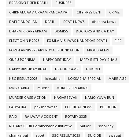
BREAKING TIGER DEATH
BUSINESS
CHIKHALGAAV GRAAM PANCHAYAT
CITY PRESIDENT
CRIME
DAFLE ANDOLAN
DEATH
DEATH NEWS
dhanora News
DHARMIK KARYAKRAM
DISMISS
DOCTORS AND CA DAY
ELECTION N P 2025
EX MLA VISHWAS NANDEKAR DEATH
FIRE
FORTH ANNIVERSARY ROYAL FOUNDATION
FROUD ALERT
GURU PORNIMA
HAPPY BIRTHDAY
HAPPY BIRTHDAY BHAU
HAPPY BIRTHDAY BHAU
HEALTH CAMP
HINGOLI
HSC RESULT 2025
loksabha
LOKSABHA SPECIAL
MARRIAGE
MNS GARBA
murder
MURDER BREAKING
MURDER CASE ACTION
NAGARSEVAK
NAMO YUVA RUN
PADYATRA
pakshpravesh
POLITICAL NEWS
POLUTION
RAID
RAILWAY ACCIDENT
ROTARY 2025
ROTARY CLUB Commendable initiative
Satkar
scool day
shankarpat
sport
SSC RESULT 2025
SUICIDE
swagat