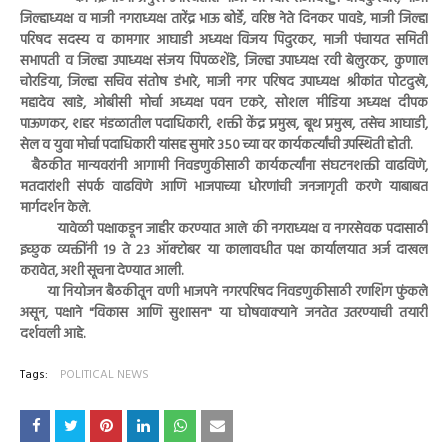
जिल्हाध्यक्ष व माजी नगराध्यक्ष तारेंद्र भाऊ बोर्डे, वरिष्ठ नेते दिनकर पावडे, माजी जिल्हा
परिषद सदस्य व कामगार आघाडी अध्यक्ष विजय पिदुरकर, माजी पंचायत समिती
सभापती व जिल्हा उपाध्यक्ष संजय पिंपळशेंडे, जिल्हा उपाध्यक्ष रवी बेलुरकर, कुणाल
चोरडिया, जिल्हा सचिव संतोष डंभारे, माजी नगर परिषद उपाध्यक्ष श्रीकांत पोटदुखे,
महादेव खाडे, ओबीसी मोर्चा अध्यक्ष पवन एकरे, सोशल मीडिया अध्यक्ष दीपक
पाऊणकर, शहर मंडळातील पदाधिकारी, शक्ती केंद्र प्रमुख, बूथ प्रमुख, तसेच आघाडी,
सेल व युवा मोर्चा पदाधिकारी यांसह सुमारे ३५० च्या वर कार्यकर्त्यांची उपस्थिती होती.
बैठकीत मान्यवरांनी आगामी निवडणुकीसाठी कार्यकर्त्यांना संघटनशक्ती वाढविणे,
मतदारांशी संपर्क वाढविणे आणि भाजपाच्या धोरणांची जनजागृती करणे याबाबत
मार्गदर्शन केले.
यावेळी पक्षाकडून जाहीर करण्यात आले की नगराध्यक्ष व नगरसेवक पदासाठी
इच्छुक व्यक्तींनी १९ ते २३ ऑक्टोबर या कालावधीत पक्ष कार्यालयात अर्ज दाखल
करावेत, अशी सूचना देण्यात आली.
या नियोजन बैठकीतून वणी भाजपने नगरपरिषद निवडणुकीसाठी रणशिंग फुंकले
असून, पक्षाने "विकास आणि सुशासन" या घोषवाक्याने जनतेत उतरण्याची तयारी
दर्शवली आहे.
Tags:
POLITICAL NEWS