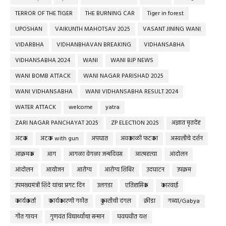
TERROR OF THE TIGER
THE BURNING CAR
Tiger in forest
UPOSHAN
VAIKUNTH MAHOTSAV 2025
VASANT JINING WANI
VIDARBHA
VIDHANBHAVAN BREAKING
VIDHANSABHA
VIDHANSABHA 2024
WANI
WANI BJP NEWS
WANI BOMB ATTACK
WANI NAGAR PARISHAD 2025
WANI VIDHANSABHA
WANI VIDHANSABHA RESULT 2024
WATER ATTACK
welcome
yatra
ZARI NAGAR PANCHAYAT 2025
ZP ELECTION 2025
अज्ञात मृतदेह
अटक
अटक with gun
अपघात
अवकाळी फटका
अस्वलीचे दर्शन
आक्रमक
आग
आगळा वेगळा जन्मदिवस
आत्महत्या
आंदोलन
आंदोलन
आयोजन
आरोग्य
आरोग्य शिबिर
उदघाटन
उपक्रम
उपमख्यमंत्री शिंदे यांचा प्रगट दिन
उलगडा
एतिहासिक
कारवाई
कार्यकर्ता
कार्यकारणी गठीत
कुस्तीची दंगल
क्रीडा
गब्या/Gabya
गीत गायन
गुणवंत विद्यार्थ्यांचा सन्मान
घवघवीत यश