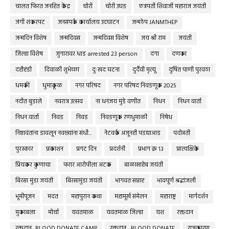
चालत फिरत जनहित केंद्र
चोरी
चोरी उघड
छत्रपती शिवाजी महाराज जयंती
जंगी शंकरपट
जनसंपर्क कार्यालय उदघाटन
जन्मठेप JANMTHEP
जन्मदिन विशेष
जन्मदिवस
जन्मदिवस विशेष
जय श्री राम
जयंती
जिल्हा विशेष
जुगारावर धाड arrested 23 person
दंगा
दणका
दहीहंडी
दिवाळी शुभेच्छा
दुःखद घटना
दुर्दैवी मृत्यू
दुषित पाणी पुरवठा
धमकी
धुमाकूळ
नगर परिषद
नगर परिषद निवडणूक 2025
नदीत बुडाले
नवरात्र उत्सव
ना धनंजय मुंडे वणीत
निधन
निधन वार्ता
निधन वार्ता
निवड
निवड
निवडणूक रणधुमाळी
निषेध
निष्ठावंतांना डावलून नवख्यांना संधी...
नेटवर्क अजूनही पडद्याआड
पदोन्नती
पुरस्कार
प्रकाशन
प्रगट दिन
प्रदर्शनी
प्रभाग क्र १३
प्रात्यक्षिके
प्रियकर कुणाचा
फरार आरोपीला अटक
बाळासाहेब जयंती
बिरसा मुंडा जयंती
बिरसामुंडा जयंती
भागवत सप्ताह
भावपूर्ण श्रद्धांजली
भूमीपूजन
मदत
महापुरान कथा
महामूर्ख संमेलन
महाराष्ट्र
मार्गदर्शन
मुकाबला
मोर्चा
यवतमाळ
यवतमाळ जिल्हा
यश
रक्तदान
रक्तदान.. BLOOD DONATE CAMP
रक्तदान... BLOOD DONATE
राजकारण