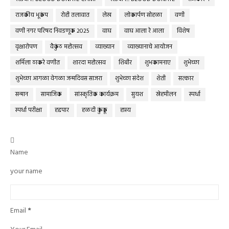
राजकीय भूकंप
रोही तलावात
लेख
लोकार्पण सोहळा
वणी
वणी नगर परिषद निवडणूक 2025
वाघ
वाघ आला रे आला
विशेष
वृक्षारोपण
वैकुंठ महोत्सव
व्याख्यान
व्याख्यानाचे आयोजन
शर्मिला ठाकरे वणीत
शारदा महोत्सव
शिबीर
शुभकामनाए
शुभेच्छा
शुभेच्छा आगळा वेगळा जन्मदिवस साजरा
शुभेच्छा संदेश
शेती
सत्कार
सन्मान
सामाजिक
सांस्कृतिक कार्यक्रम
सुयश
स्नेहमीलन
स्पर्धा
स्पर्धा परीक्षा
हद्दपार
हळदी कुंकू
हास्य

Name
your name
Email
*