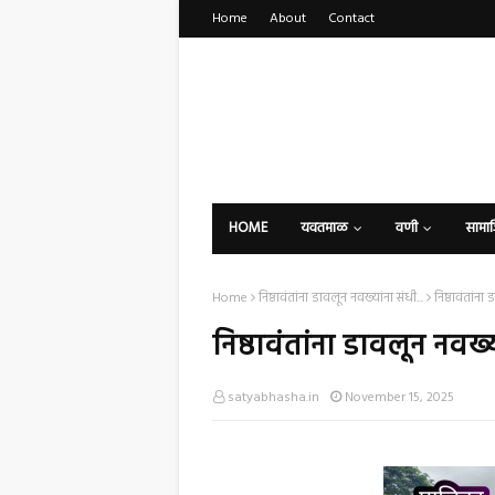
Home
About
Contact
HOME
यवतमाळ
वणी
सामा
Home
निष्ठावंतांना डावलून नवख्यांना संधी...
निष्ठावंतांना
निष्ठावंतांना डावलून नवख्या
satyabhasha.in
November 15, 2025