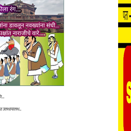
....
त उलथापालथ...