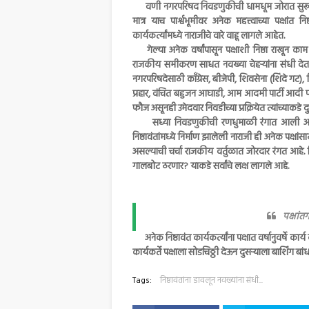
वणी नगरपरिषद निवडणुकीची धामधूम जोरात सुरू झा
मात्र याच पार्श्वभूमीवर अनेक महत्त्वाच्या पक्षांत नि
कार्यकर्त्यांमध्ये नाराजीचे वारे वाहू लागले आहेत.
गेल्या अनेक वर्षांपासून पक्षाशी निष्ठा राखून काम कर
राजकीय समीकरण साधत नवख्या चेहऱ्यांना संधी देत अ
नगरपरिषदेसाठी काँग्रेस, बीजेपी, शिवसेना (शिंदे गट), श
प्रहार, वंचित बहुजन आघाडी, आम आदमी पार्टी आदी पक्ष र
फौज असूनही उमेदवार निवडीच्या प्रक्रियेत त्यांच्याकडे 
सध्या निवडणुकीची रणधुमाळी रंगात आली असून
निष्ठावंतांमध्ये निर्माण झालेली नाराजी ही अनेक पक्
असल्याची चर्चा राजकीय वर्तुळात जोरदार रंगत आहे
गालबोट ठरणार? याकडे सर्वांचे लक्ष लागले आहे.
पक्षांतर
अनेक निष्ठावंत कार्यकर्त्यांना पक्षात वर्षानुवर्षे क
कार्यकर्ते पक्षाला सोडचिठ्ठी देऊन दुसऱ्याला बार्शिंग
Tags:
निष्ठावंतांना डावलून नवख्यांना संधी...