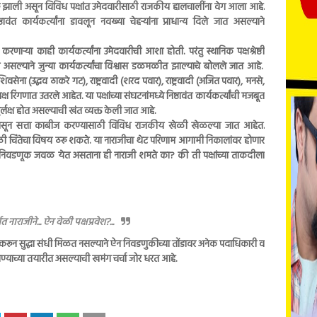
ली असून विविध पक्षांत उमेदवारीसाठी राजकीय हालचालींना वेग आला आहे.
ष्ठावंत कार्यकर्त्यांना डावलून नवख्या चेहऱ्यांना प्राधान्य दिले जात असल्याने
णाऱ्या काही कार्यकर्त्यांना उमेदवारीची आशा होती. परंतु स्थानिक पक्षश्रेष्ठी
सल्याने जुन्या कार्यकर्त्यांचा विश्वास डळमळीत झाल्याचे बोलले जात आहे.
िवसेना (उद्धव ठाकरे गट), राष्ट्रवादी (शरद पवार), राष्ट्रवादी (अजित पवार), मनसे,
िंगणात उतरले आहेत. या पक्षांच्या संघटनांमध्ये निष्ठावंत कार्यकर्त्यांची मजबूत
दुर्लक्ष होत असल्याची खंत व्यक्त केली जात आहे.
 सत्ता काबीज करण्यासाठी विविध राजकीय खेळी खेळल्या जात आहेत.
षांसाठी चिंतेचा विषय ठरू शकते. या नाराजीचा थेट परिणाम आगामी निकालांवर होणार
. निवडणूक जवळ येत असताना ही नाराजी शमते का? की ती पक्षांच्या ताकदीला
्गत नाराजीने... ऐन वेळी पक्षप्रवेश?...
ार्य करून सुद्धा संधी मिळत नसल्याने ऐन निवडणुकीच्या तोंडावर अनेक पदाधिकारी व
 बांधण्याच्या तयारीत असल्याची खमंग चर्चा जोर धरत आहे.