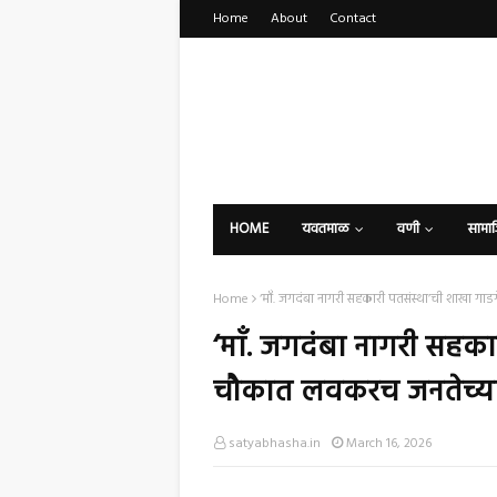
Home
About
Contact
HOME
यवतमाळ
वणी
सामा
Home
‘माँ. जगदंबा नागरी सहकारी पतसंस्था’ची शाखा गाड
‘माँ. जगदंबा नागरी सहका
चौकात लवकरच जनतेच्या स
satyabhasha.in
March 16, 2026