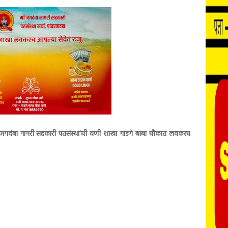
माँ. जगदंबा नागरी सहकारी पतसंस्था’ची वणी शाखा गाडगे बाबा चौकात लवकरच