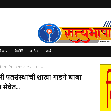
जिक
वेकोलि
आरोग्य
क्राईम
गे बाबा चौकात लवकरच जनतेच्या सेवेत...
री पतसंस्था’ची शाखा गाडगे बाबा
ेवेत...