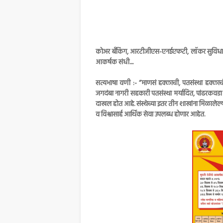
कोअर बँकिंग, आरटीजीएस-एनईएफटी, लॉकर सुविधा आण
आकर्षक संधी....
सत्यभाषा वणी :- “माणसं हक्काची, पतसंस्था हक्काची,
जगदंबा नागरी सहकारी पतसंस्था मर्यादित, पांढरकवड
दाखल होत आहे. संस्थेच्या इतर तीन शाखांना मिळालेल
व विश्वासार्ह आर्थिक सेवा उपलब्ध होणार आहेत.