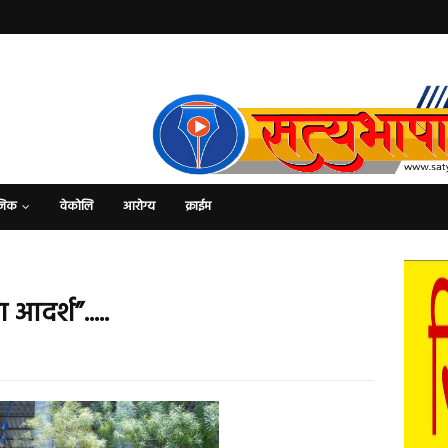
जिक
वेकोलि
आरोग्य
क्राईम
आदर्श”.....