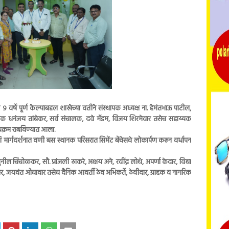
र्षे पूर्ण केल्याबद्दल शाखेच्या वतीने संस्थापक अध्यक्ष ना. हेमंतभाऊ पाटील,
चालक धनंजय तांबेकर, सर्व संचालक, दवे मॅडम, विजय शिरमेवार तसेच सहाय्यक
उपक्रम राबविण्यात आला.
ार्गदर्शनात वणी बस स्थानक परिसरात सिमेंट बेंचेसचे लोकार्पण करून वर्धापन
चोळकर, सौ. प्रांजली ठाकरे, अक्षय अने, रवींद्र लोथे, अपर्णा केदार, विद्या
, जयवंत ओचावार तसेच दैनिक आवर्ती ठेव अभिकर्ते, ठेवीदार, ग्राहक व नागरिक