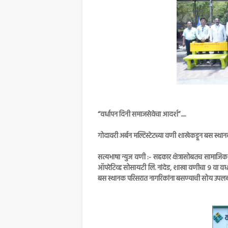
“वर्धापन दिनी समाजसेवेचा आदर्श”.....
गोदावरी अर्बन मल्टिस्टेटच्या वणी शाखेकडून बस स्थान
सत्यभाषा न्युज वणी :- सहकार क्षेत्रासोबतच सामाजिक 
ऑपरेटिव्ह सोसायटी लि. नांदेड, शाखा वणीचा ९ वा वर्
बस स्थानक परिसरात नागरिकांना बसण्याची सोय उपलब्ध व