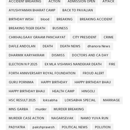
ACCIDENT BREAKING
ACTION
ADMISSION OPEN
ATTACK
AYUSHYAMAN BHARAT CAMP
BACK TO PAVALIAN
BIRTHDAY WISH
blood
BREAKING
BREAKING ACCIDENT
BREAKING TIGER DEATH
BUSINESS
CHIKHALGAAV GRAAM PANCHAYAT
CITY PRESIDENT
CRIME
DAFLE ANDOLAN
DEATH
DEATH NEWS
dhanora News
DHARMIK KARYAKRAM
DISMISS
DOCTORS AND CA DAY
ELECTION N P 2025
EX MLA VISHWAS NANDEKAR DEATH
FIRE
FORTH ANNIVERSARY ROYAL FOUNDATION
FROUD ALERT
GURU PORNIMA
HAPPY BIRTHDAY
HAPPY BIRTHDAY BHAU
HAPPY BIRTHDAY BHAU
HEALTH CAMP
HINGOLI
HSC RESULT 2025
loksabha
LOKSABHA SPECIAL
MARRIAGE
MNS GARBA
murder
MURDER BREAKING
MURDER CASE ACTION
NAGARSEVAK
NAMO YUVA RUN
PADYATRA
pakshpravesh
POLITICAL NEWS
POLUTION