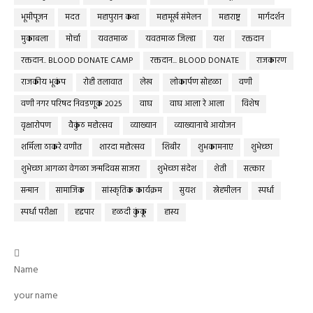
भूमीपूजन
मदत
महापुरान कथा
महामूर्ख संमेलन
महाराष्ट्र
मार्गदर्शन
मुकाबला
मोर्चा
यवतमाळ
यवतमाळ जिल्हा
यश
रक्तदान
रक्तदान.. BLOOD DONATE CAMP
रक्तदान... BLOOD DONATE
राजकारण
राजकीय भूकंप
रोही तलावात
लेख
लोकार्पण सोहळा
वणी
वणी नगर परिषद निवडणूक 2025
वाघ
वाघ आला रे आला
विशेष
वृक्षारोपण
वैकुंठ महोत्सव
व्याख्यान
व्याख्यानाचे आयोजन
शर्मिला ठाकरे वणीत
शारदा महोत्सव
शिबीर
शुभकामनाए
शुभेच्छा
शुभेच्छा आगळा वेगळा जन्मदिवस साजरा
शुभेच्छा संदेश
शेती
सत्कार
सन्मान
सामाजिक
सांस्कृतिक कार्यक्रम
सुयश
स्नेहमीलन
स्पर्धा
स्पर्धा परीक्षा
हद्दपार
हळदी कुंकू
हास्य

Name
your name