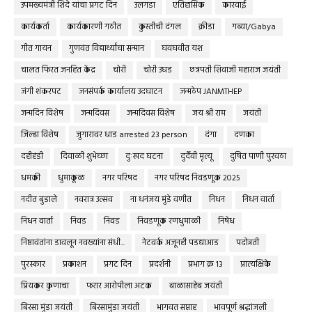
उपमख्यमंत्री शिंदे यांचा प्रगट दिन
उलगडा
एतिहासिक
कारवाई
कार्यकर्ता
कार्यकारणी गठीत
कुस्तीची दंगल
क्रीडा
गब्या/Gabya
गीत गायन
गुणवंत विद्यार्थ्यांचा सन्मान
घवघवीत यश
चालत फिरत जनहित केंद्र
चोरी
चोरी उघड
छत्रपती शिवाजी महाराज जयंती
जंगी शंकरपट
जनसंपर्क कार्यालय उदघाटन
जन्मठेप JANMTHEP
जन्मदिन विशेष
जन्मदिवस
जन्मदिवस विशेष
जय श्री राम
जयंती
जिल्हा विशेष
जुगारावर धाड arrested 23 person
दंगा
दणका
दहीहंडी
दिवाळी शुभेच्छा
दुःखद घटना
दुर्दैवी मृत्यू
दुषित पाणी पुरवठा
धमकी
धुमाकूळ
नगर परिषद
नगर परिषद निवडणूक 2025
नदीत बुडाले
नवरात्र उत्सव
ना धनंजय मुंडे वणीत
निधन
निधन वार्ता
निधन वार्ता
निवड
निवड
निवडणूक रणधुमाळी
निषेध
निष्ठावंतांना डावलून नवख्यांना संधी...
नेटवर्क अजूनही पडद्याआड
पदोन्नती
पुरस्कार
प्रकाशन
प्रगट दिन
प्रदर्शनी
प्रभाग क्र १३
प्रात्यक्षिके
प्रियकर कुणाचा
फरार आरोपीला अटक
बाळासाहेब जयंती
बिरसा मुंडा जयंती
बिरसामुंडा जयंती
भागवत सप्ताह
भावपूर्ण श्रद्धांजली