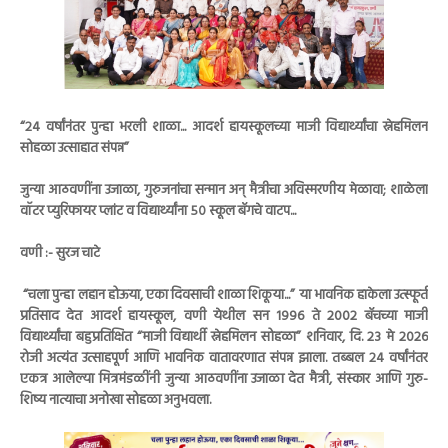
“२४ वर्षांनंतर पुन्हा भरली शाळा... आदर्श हायस्कूलच्या माजी विद्यार्थ्यांचा स्नेहमिलन
सोहळा उत्साहात संपन्न”
जुन्या आठवणींना उजाळा, गुरुजनांचा सन्मान अन् मैत्रीचा अविस्मरणीय मेळावा; शाळेला
वॉटर प्युरिफायर प्लांट व विद्यार्थ्यांना ५० स्कूल बॅगचे वाटप...
वणी :- सुरज चाटे
“चला पुन्हा लहान होऊया, एका दिवसाची शाळा शिकूया...” या भावनिक हाकेला उत्स्फूर्त
प्रतिसाद देत आदर्श हायस्कूल, वणी येथील सन 1996 ते 2002 बॅचच्या माजी
विद्यार्थ्यांचा बहुप्रतिक्षित “माजी विद्यार्थी स्नेहमिलन सोहळा” शनिवार, दि. 23 मे 2026
रोजी अत्यंत उत्साहपूर्ण आणि भावनिक वातावरणात संपन्न झाला. तब्बल २४ वर्षांनंतर
एकत्र आलेल्या मित्रमंडळींनी जुन्या आठवणींना उजाळा देत मैत्री, संस्कार आणि गुरु-
शिष्य नात्याचा अनोखा सोहळा अनुभवला.