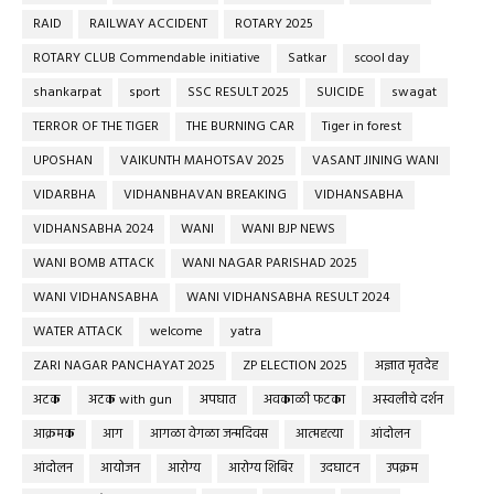
RAID
RAILWAY ACCIDENT
ROTARY 2025
ROTARY CLUB Commendable initiative
Satkar
scool day
shankarpat
sport
SSC RESULT 2025
SUICIDE
swagat
TERROR OF THE TIGER
THE BURNING CAR
Tiger in forest
UPOSHAN
VAIKUNTH MAHOTSAV 2025
VASANT JINING WANI
VIDARBHA
VIDHANBHAVAN BREAKING
VIDHANSABHA
VIDHANSABHA 2024
WANI
WANI BJP NEWS
WANI BOMB ATTACK
WANI NAGAR PARISHAD 2025
WANI VIDHANSABHA
WANI VIDHANSABHA RESULT 2024
WATER ATTACK
welcome
yatra
ZARI NAGAR PANCHAYAT 2025
ZP ELECTION 2025
अज्ञात मृतदेह
अटक
अटक with gun
अपघात
अवकाळी फटका
अस्वलीचे दर्शन
आक्रमक
आग
आगळा वेगळा जन्मदिवस
आत्महत्या
आंदोलन
आंदोलन
आयोजन
आरोग्य
आरोग्य शिबिर
उदघाटन
उपक्रम