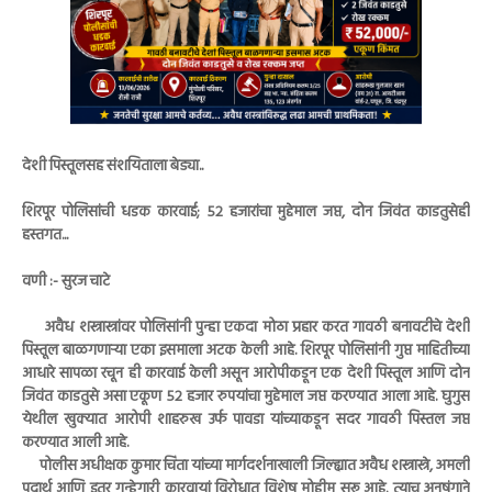
देशी पिस्तूलसह संशयिताला बेड्या..
शिरपूर पोलिसांची धडक कारवाई; ५२ हजारांचा मुद्देमाल जप्त, दोन जिवंत काडतुसेही
हस्तगत...
वणी :- सुरज चाटे
अवैध शस्त्रास्त्रांवर पोलिसांनी पुन्हा एकदा मोठा प्रहार करत गावठी बनावटीचे देशी
पिस्तूल बाळगणाऱ्या एका इसमाला अटक केली आहे. शिरपूर पोलिसांनी गुप्त माहितीच्या
आधारे सापळा रचून ही कारवाई केली असून आरोपीकडून एक देशी पिस्तूल आणि दोन
जिवंत काडतुसे असा एकूण ५२ हजार रुपयांचा मुद्देमाल जप्त करण्यात आला आहे. घुगुस
येथील खुक्यात आरोपी शाहरुख उर्फ पावडा यांच्याकडून सदर गावठी पिस्तल जप्त
करण्यात आली आहे.
पोलीस अधीक्षक कुमार चिंता यांच्या मार्गदर्शनाखाली जिल्ह्यात अवैध शस्त्रास्त्रे, अमली
पदार्थ आणि इतर गुन्हेगारी कारवायां विरोधात विशेष मोहीम सुरू आहे. त्याच अनुषंगाने