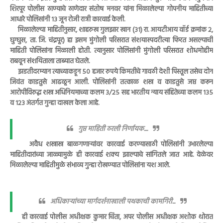
शिरपूर पोलीस ठाण्याचे ठाणेदार संतोष मनवर यांना मिळालेल्या गोपनीय माहितीच्या
आधारे पोलिसांनी १३ जून रोजी रात्री कारवाई केली.
मिळालेल्या माहितीनुसार, शाहरुख गुलझार खान (३१) रा. आयटीआय वॉर्ड क्रमांक २,
घुग्घुस, ता. जि. चंद्रपूर) हा इसम मुंगोली परिसरात संशयास्पदरीत्या फिरत असल्याची
माहिती पोलिसांना मिळाली होती. त्यानुसार पोलिसांनी मुंगोली परिसरात शोधमोहीम
राबवून संशयिताला ताब्यात घेतले.
झडतीदरम्यान त्याच्याकडून ५० हजार रुपये किमतीचे गावठी देशी पिस्तूल तसेच दोन
जिवंत काडतुसे आढळून आली. पोलिसांनी तत्काळ शस्त्र व काडतुसे जप्त करून
आरोपीविरुद्ध शस्त्र अधिनियमाच्या कलम ३/२५ सह भारतीय न्याय संहितेच्या कलम १३५
व १२३ अंतर्गत गुन्हा दाखल केला आहे.
गुप्त माहिती ठरली निर्णायक....
अवैध शस्त्रास्त्र बाळगणाऱ्यांवर कारवाई करण्यासाठी पोलिसांनी उभारलेल्या
माहितीदारांच्या जाळ्यामुळे ही कारवाई शक्य झाल्याचे सांगितले जात आहे. वेळेवर
मिळालेल्या माहितीमुळे संभाव्य गुन्हा रोखण्यात पोलिसांना यश आले.
अधिकाऱ्यांच्या मार्गदर्शनाखाली पथकाची कामगिरी...
ही कारवाई पोलीस अधीक्षक कुमार चिंता, अपर पोलीस अधीक्षक अशोक थोरात