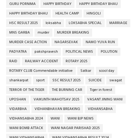
GURU PORNIMA
HAPPY BIRTHDAY
HAPPY BIRTHDAY BHAU
HAPPY BIRTHDAY BHAU
HEALTH CAMP
HINGOLI
HSC RESULT 2025
loksabha
LOKSABHA SPECIAL
MARRIAGE
MNS GARBA
murder
MURDER BREAKING
MURDER CASE ACTION
NAGARSEVAK
NAMO YUVA RUN
PADYATRA
pakshpravesh
POLITICAL NEWS
POLUTION
RAID
RAILWAY ACCIDENT
ROTARY 2025
ROTARY CLUB Commendable initiative
Satkar
scool day
shankarpat
sport
SSC RESULT 2025
SUICIDE
swagat
TERROR OF THE TIGER
THE BURNING CAR
Tiger in forest
UPOSHAN
VAIKUNTH MAHOTSAV 2025
VASANT JINING WANI
VIDARBHA
VIDHANBHAVAN BREAKING
VIDHANSABHA
VIDHANSABHA 2024
WANI
WANI BJP NEWS
WANI BOMB ATTACK
WANI NAGAR PARISHAD 2025
WANI VIDHANSABHA
WANI VIDHANSABHA RESULT 2024