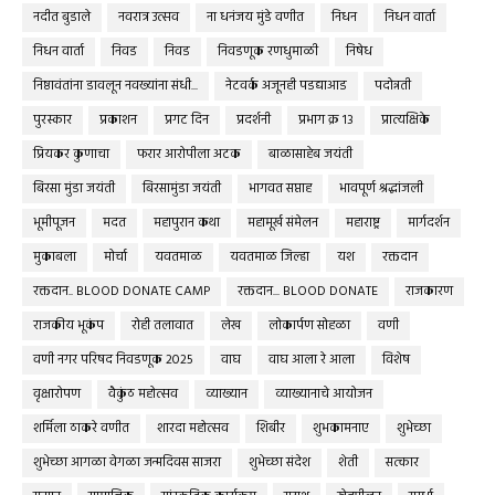
नदीत बुडाले
नवरात्र उत्सव
ना धनंजय मुंडे वणीत
निधन
निधन वार्ता
निधन वार्ता
निवड
निवड
निवडणूक रणधुमाळी
निषेध
निष्ठावंतांना डावलून नवख्यांना संधी...
नेटवर्क अजूनही पडद्याआड
पदोन्नती
पुरस्कार
प्रकाशन
प्रगट दिन
प्रदर्शनी
प्रभाग क्र १३
प्रात्यक्षिके
प्रियकर कुणाचा
फरार आरोपीला अटक
बाळासाहेब जयंती
बिरसा मुंडा जयंती
बिरसामुंडा जयंती
भागवत सप्ताह
भावपूर्ण श्रद्धांजली
भूमीपूजन
मदत
महापुरान कथा
महामूर्ख संमेलन
महाराष्ट्र
मार्गदर्शन
मुकाबला
मोर्चा
यवतमाळ
यवतमाळ जिल्हा
यश
रक्तदान
रक्तदान.. BLOOD DONATE CAMP
रक्तदान... BLOOD DONATE
राजकारण
राजकीय भूकंप
रोही तलावात
लेख
लोकार्पण सोहळा
वणी
वणी नगर परिषद निवडणूक 2025
वाघ
वाघ आला रे आला
विशेष
वृक्षारोपण
वैकुंठ महोत्सव
व्याख्यान
व्याख्यानाचे आयोजन
शर्मिला ठाकरे वणीत
शारदा महोत्सव
शिबीर
शुभकामनाए
शुभेच्छा
शुभेच्छा आगळा वेगळा जन्मदिवस साजरा
शुभेच्छा संदेश
शेती
सत्कार