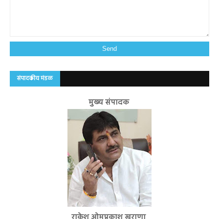
संपादकीय मंडळ
मुख्य संपादक
राकेश ओमप्रकाश खुराणा