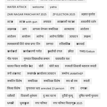
WATER ATTACK
welcome
yatra
ZARI NAGAR PANCHAYAT 2025
ZP ELECTION 2025
अज्ञात मृतदेह
अटक
अटक with gun
अपघात
अवकाळी फटका
अस्वलीचे दर्शन
आक्रमक
आग
आगळा वेगळा जन्मदिवस
आत्महत्या
आंदोलन
आंदोलन
आयोजन
आरोग्य
आरोग्य शिबिर
उदघाटन
उपक्रम
उपमख्यमंत्री शिंदे यांचा प्रगट दिन
उलगडा
एतिहासिक
कारवाई
कार्यकर्ता
कार्यकारणी गठीत
कुस्तीची दंगल
क्रीडा
गब्या/Gabya
गीत गायन
गुणवंत विद्यार्थ्यांचा सन्मान
घवघवीत यश
चालत फिरत जनहित केंद्र
चोरी
चोरी उघड
छत्रपती शिवाजी महाराज जयंती
जंगी शंकरपट
जनसंपर्क कार्यालय उदघाटन
जन्मठेप JANMTHEP
जन्मदिन विशेष
जन्मदिवस
जन्मदिवस विशेष
जय श्री राम
जयंती
जिल्हा विशेष
जुगारावर धाड arrested 23 person
दंगा
दणका
दहीहंडी
दिवाळी शुभेच्छा
दुःखद घटना
दुर्दैवी मृत्यू
दुषित पाणी पुरवठा
धमकी
धुमाकूळ
नगर परिषद
नगर परिषद निवडणूक 2025