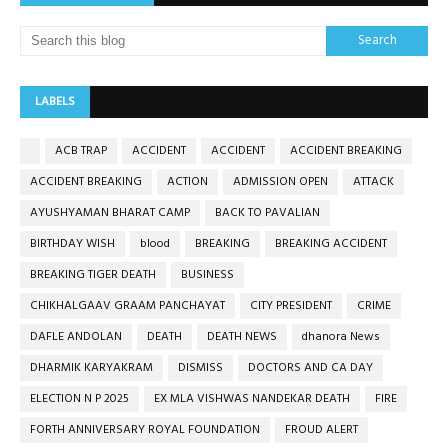
LABELS
ACB TRAP
ACCIDENT
ACCIDENT
ACCIDENT BREAKING
ACCIDENT BREAKING
ACTION
ADMISSION OPEN
ATTACK
AYUSHYAMAN BHARAT CAMP
BACK TO PAVALIAN
BIRTHDAY WISH
blood
BREAKING
BREAKING ACCIDENT
BREAKING TIGER DEATH
BUSINESS
CHIKHALGAAV GRAAM PANCHAYAT
CITY PRESIDENT
CRIME
DAFLE ANDOLAN
DEATH
DEATH NEWS
dhanora News
DHARMIK KARYAKRAM
DISMISS
DOCTORS AND CA DAY
ELECTION N P 2025
EX MLA VISHWAS NANDEKAR DEATH
FIRE
FORTH ANNIVERSARY ROYAL FOUNDATION
FROUD ALERT