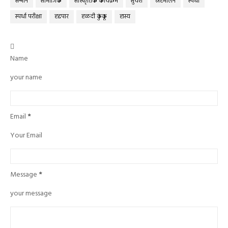
सन्मान
सामाजिक
सांस्कृतिक कार्यक्रम
सुयश
स्नेहमीलन
स्पर्धा
स्पर्धा परीक्षा
हद्दपार
हळदी कुंकू
हास्य

Name
your name
Email
*
Your Email
Message
*
your message