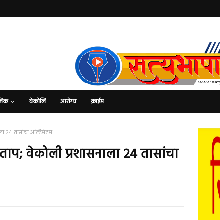
जिक
वेकोलि
आरोग्य
क्राईम
ाला २४ तासांचा अल्टिमेटम.
 संताप; वेकोली प्रशासनाला २४ तासांचा