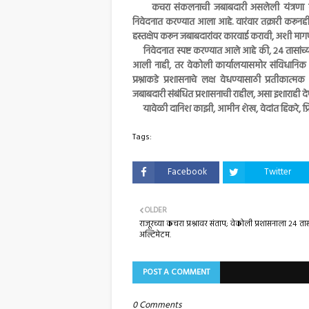
कचरा संकलनाची जबाबदारी असलेली यंत्रणा व सं
निवेदनात करण्यात आला आहे. वारंवार तक्रारी करूनह
हस्तक्षेप करून जबाबदारांवर कारवाई करावी, अशी म
निवेदनात स्पष्ट करण्यात आले आहे की, २४ तासांच्य
आली नाही, तर वेकोली कार्यालयासमोर संविधानिक प
प्रश्नाकडे प्रशासनाचे लक्ष वेधण्यासाठी प्रतीकात
जबाबदारी संबंधित प्रशासनाची राहील, असा इशाराही द
यावेळी दानिश काझी, आमीन शेख, वेदांत हिकरे, प्
Tags:
Facebook
Twitter
OLDER
राजूरच्या कचरा प्रश्नावर संताप; वेकोली प्रशासनाला २४ तास
अल्टिमेटम.
POST A COMMENT
0 Comments