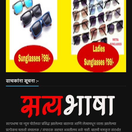
वाचकांना सूचना :-
सत्यभाषा या न्युज पोर्टलवर प्रसिद्ध झालेल्या बातम्या आणि लेखामधून व्यक्त झालेल्या
प्रत्येकच मताशी संचालक / संपादक सहमत असतीलच असे नाही. बातमी मजकुरा संदर्भात