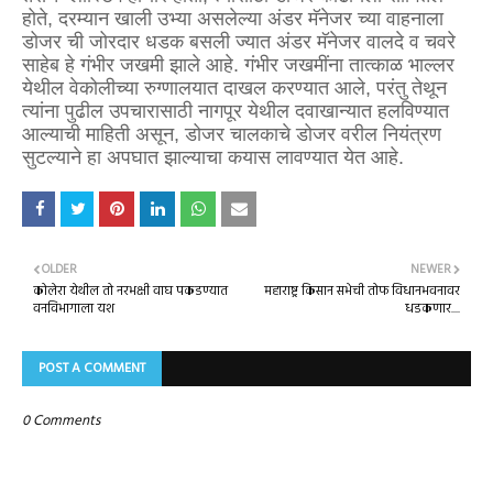
होते, दरम्यान खाली उभ्या असलेल्या अंडर मॅनेजर च्या वाहनाला
डोजर ची जोरदार धडक बसली ज्यात अंडर मॅनेजर वालदे व चवरे
साहेब हे गंभीर जखमी झाले आहे. गंभीर जखमींना तात्काळ भाल्लर
येथील वेकोलीच्या रुग्णालयात दाखल करण्यात आले, परंतु तेथून
त्यांना पुढील उपचारासाठी नागपूर येथील दवाखान्यात हलविण्यात
आल्याची माहिती असून, डोजर चालकाचे डोजर वरील नियंत्रण
सुटल्याने हा अपघात झाल्याचा कयास लावण्यात येत आहे.
OLDER
NEWER
कोलेरा येथील तो नरभक्षी वाघ पकडण्यात
महाराष्ट्र किसान सभेची तोफ विधानभवनावर
वनविभागाला यश
धडकणार....
POST A COMMENT
0 Comments