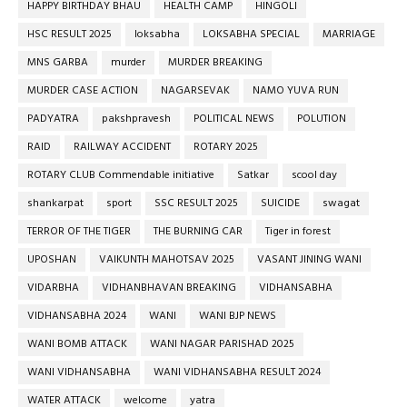
HAPPY BIRTHDAY BHAU
HEALTH CAMP
HINGOLI
HSC RESULT 2025
loksabha
LOKSABHA SPECIAL
MARRIAGE
MNS GARBA
murder
MURDER BREAKING
MURDER CASE ACTION
NAGARSEVAK
NAMO YUVA RUN
PADYATRA
pakshpravesh
POLITICAL NEWS
POLUTION
RAID
RAILWAY ACCIDENT
ROTARY 2025
ROTARY CLUB Commendable initiative
Satkar
scool day
shankarpat
sport
SSC RESULT 2025
SUICIDE
swagat
TERROR OF THE TIGER
THE BURNING CAR
Tiger in forest
UPOSHAN
VAIKUNTH MAHOTSAV 2025
VASANT JINING WANI
VIDARBHA
VIDHANBHAVAN BREAKING
VIDHANSABHA
VIDHANSABHA 2024
WANI
WANI BJP NEWS
WANI BOMB ATTACK
WANI NAGAR PARISHAD 2025
WANI VIDHANSABHA
WANI VIDHANSABHA RESULT 2024
WATER ATTACK
welcome
yatra