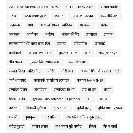
ZARI NAGAR PANCHAYAT 2025
ZP ELECTION 2025
अज्ञात मृतदेह
अटक
अटक with gun
अपघात
अवकाळी फटका
अस्वलीचे दर्शन
आक्रमक
आग
आगळा वेगळा जन्मदिवस
आत्महत्या
आंदोलन
आंदोलन
आयोजन
आरोग्य
आरोग्य शिबिर
उदघाटन
उपक्रम
उपमख्यमंत्री शिंदे यांचा प्रगट दिन
उलगडा
एतिहासिक
कारवाई
कार्यकर्ता
कार्यकारणी गठीत
कुस्तीची दंगल
क्रीडा
गब्या/Gabya
गीत गायन
गुणवंत विद्यार्थ्यांचा सन्मान
घवघवीत यश
चालत फिरत जनहित केंद्र
चोरी
चोरी उघड
छत्रपती शिवाजी महाराज जयंती
जंगी शंकरपट
जनसंपर्क कार्यालय उदघाटन
जन्मठेप JANMTHEP
जन्मदिन विशेष
जन्मदिवस
जन्मदिवस विशेष
जय श्री राम
जयंती
जिल्हा विशेष
जुगारावर धाड arrested 23 person
दंगा
दणका
दहीहंडी
दिवाळी शुभेच्छा
दुःखद घटना
दुर्दैवी मृत्यू
दुषित पाणी पुरवठा
धमकी
धुमाकूळ
नगर परिषद
नगर परिषद निवडणूक 2025
नदीत बुडाले
नवरात्र उत्सव
ना धनंजय मुंडे वणीत
निधन
निधन वार्ता