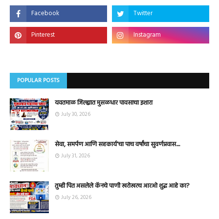
POPULAR POSTS
यवतमाळ जिल्ह्यात मुसळधार पावसाचा इशारा
July 30, 2026
सेवा, समर्पण आणि सहकार्य'चा पाच वर्षांचा सुवर्णप्रवास....
July 31, 2026
तुम्ही पित असलेले कॅनचे पाणी खरोखरच आरओ शुद्ध आहे का?
July 26, 2026