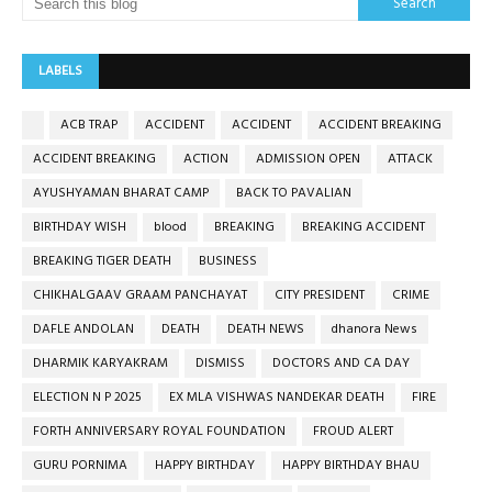
LABELS
ACB TRAP
ACCIDENT
ACCIDENT
ACCIDENT BREAKING
ACCIDENT BREAKING
ACTION
ADMISSION OPEN
ATTACK
AYUSHYAMAN BHARAT CAMP
BACK TO PAVALIAN
BIRTHDAY WISH
blood
BREAKING
BREAKING ACCIDENT
BREAKING TIGER DEATH
BUSINESS
CHIKHALGAAV GRAAM PANCHAYAT
CITY PRESIDENT
CRIME
DAFLE ANDOLAN
DEATH
DEATH NEWS
dhanora News
DHARMIK KARYAKRAM
DISMISS
DOCTORS AND CA DAY
ELECTION N P 2025
EX MLA VISHWAS NANDEKAR DEATH
FIRE
FORTH ANNIVERSARY ROYAL FOUNDATION
FROUD ALERT
GURU PORNIMA
HAPPY BIRTHDAY
HAPPY BIRTHDAY BHAU