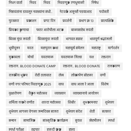
निधन वार्ता
निवड
निवड
निवडणूक रणधुमाळी
निषेध
निष्ठावंतांना डावलून नवख्यांना संधी...
नेटवर्क अजूनही पडद्याआड
पदोन्नती
पुरस्कार
प्रकाशन
प्रगट दिन
प्रदर्शनी
प्रभाग क्र १३
प्रात्यक्षिके
प्रियकर कुणाचा
फरार आरोपीला अटक
बाळासाहेब जयंती
बिरसा मुंडा जयंती
बिरसामुंडा जयंती
भागवत सप्ताह
भावपूर्ण श्रद्धांजली
भूमीपूजन
मदत
महापुरान कथा
महामूर्ख संमेलन
महाराष्ट्र
मार्गदर्शन
मुकाबला
मोर्चा
यवतमाळ
यवतमाळ जिल्हा
यश
रक्तदान
रक्तदान.. BLOOD DONATE CAMP
रक्तदान... BLOOD DONATE
राजकारण
राजकीय भूकंप
रोही तलावात
लेख
लोकार्पण सोहळा
वणी
वणी नगर परिषद निवडणूक 2025
वाघ
वाघ आला रे आला
विशेष
वृक्षारोपण
वैकुंठ महोत्सव
व्याख्यान
व्याख्यानाचे आयोजन
शर्मिला ठाकरे वणीत
शारदा महोत्सव
शिबीर
शुभकामनाए
शुभेच्छा
शुभेच्छा आगळा वेगळा जन्मदिवस साजरा
शुभेच्छा संदेश
शेती
सत्कार
सन्मान
सामाजिक
सांस्कृतिक कार्यक्रम
सुयश
स्नेहमीलन
स्पर्धा
स्पर्धा परीक्षा
हद्दपार
हळदी कुंकू
हास्य