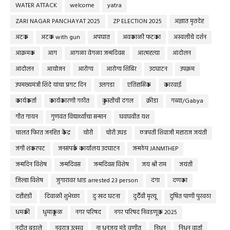
WATER ATTACK
welcome
yatra
ZARI NAGAR PANCHAYAT 2025
ZP ELECTION 2025
अज्ञात मृतदेह
अटक
अटक with gun
अपघात
अवकाळी फटका
अस्वलीचे दर्शन
आक्रमक
आग
आगळा वेगळा जन्मदिवस
आत्महत्या
आंदोलन
आंदोलन
आयोजन
आरोग्य
आरोग्य शिबिर
उदघाटन
उपक्रम
उपमख्यमंत्री शिंदे यांचा प्रगट दिन
उलगडा
एतिहासिक
कारवाई
कार्यकर्ता
कार्यकारणी गठीत
कुस्तीची दंगल
क्रीडा
गब्या/Gabya
गीत गायन
गुणवंत विद्यार्थ्यांचा सन्मान
घवघवीत यश
चालत फिरत जनहित केंद्र
चोरी
चोरी उघड
छत्रपती शिवाजी महाराज जयंती
जंगी शंकरपट
जनसंपर्क कार्यालय उदघाटन
जन्मठेप JANMTHEP
जन्मदिन विशेष
जन्मदिवस
जन्मदिवस विशेष
जय श्री राम
जयंती
जिल्हा विशेष
जुगारावर धाड arrested 23 person
दंगा
दणका
दहीहंडी
दिवाळी शुभेच्छा
दुःखद घटना
दुर्दैवी मृत्यू
दुषित पाणी पुरवठा
धमकी
धुमाकूळ
नगर परिषद
नगर परिषद निवडणूक 2025
नदीत बुडाले
नवरात्र उत्सव
ना धनंजय मुंडे वणीत
निधन
निधन वार्ता