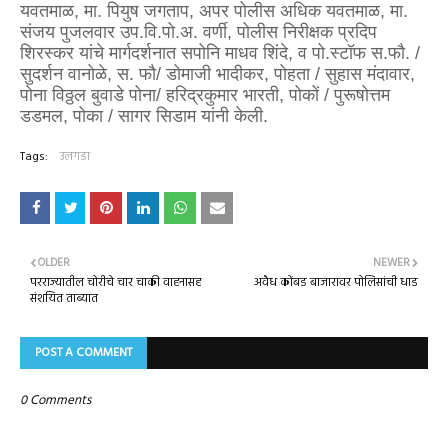
यवतमाळ, मा. पियुष जगताप, अपर पोलीस अधिक यवतमाळ, मा.
संजय पुजलवार उप.वि.पो.अ. वर्णी, पोलीस निरीक्षक प्रदिप
शिरस्कर यांचे मार्गदर्शनात सपोनि माधव शिंदे, व पो.स्टॉफ स.फौ. /
सुदर्शन वानोळे, स. फौ/ डोमाजी भादीकर, पोहता / सुहास मंदावार,
पोना विठ्ठल बुवाडे पोना/ हरिद्रकुमार भारती, पोकों / पुरूषोत्तम
डडमल, पोका / सागर सिडाम यांनी केली.
Tags:
उलगडा
OLDER
NEWER
परराज्यातील चोरीचे चार चाकी वाहनासह
अवैध कोंबड बाजारावर पोलिसांची धाड
संशयित ताब्यात
POST A COMMENT
0 Comments