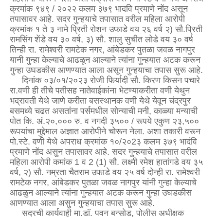
क्रमांक ९४९ / २०२२ कलम ३७९ भादवि प्रमाणे नोंद असून
तपासावर आहे. सदर गुन्हयाचे तपासात वरील महिला आरोपी
क्रमांक १ ते ३ नामे प्रिती रोशन उफाडे वय २६ वर्ष २) सौ.प्रिती
रामसिंग शेंडे वय ३० वर्ष, ३) सौ. शालु सुचीत लोडे वय ३० वर्ष
तिन्ही रा. रामेश्वरी रामटेक नगर, आंबेडकर पुतळा जवळ नागपुर
यानी गुन्हा केल्याचे आढळून आल्याने त्यांना गुन्हयात अटक करून
गुन्हा उघडकीस आणण्यात आला असून गुन्हयाचा तपास सुरू आहे.
दिनांक ०३/०१/२०२३ रोजी फिर्यादी सौ. किरण किसन पचारे
रा.वणी ही तीचे पतीसह नातेवाईकांना भेटण्याकरीता वणी येथुन
भद्रावती येथे जाणे करीता बसस्थानक वणी येथे येवून चंद्रपुर
बसमध्ये चढत असतांना पर्समधील सोन्याची मनी, काळ्या मन्याची
पोत कि. अं.२०,००० रु. व नगदी ३५०० / रूपये एकुण २३,५००
रूपयांचा मुद्देमाल अज्ञात आरोपीने चोरून नेला. अशा तकारी वरून
पो.स्टे. वणी येथे अपराध क्रमांक १०/२०2३ कलम ३७९ भादंवि
प्रमाणे नोंद असुन तपासावर आहे. सदर गुन्हयाचे तपासात वरील
महिला आरोपी कमांक 1 व 2 (1) सौ. लक्ष्मी रमेश हातांगडे वय ३५
वर्ष, २) सौ. नम्रता चैतराम उफाडे वय २५ वर्ष दोन्ही रा. रामेश्वरी
रामटेक नगर, आंबेडकर पुतळा जवळ नागपुर यांनी गुन्हा केल्याचे
आढळुन आल्याने त्यांना गुन्हयात अटक करून गुन्हा उघडकीस
आणण्यात आला असुन गुन्हयाचा तपास सुरू आहे.
सदरची कार्यवाही मा.डॉ. पवन बन्सोड, पोलीस अधीक्षक