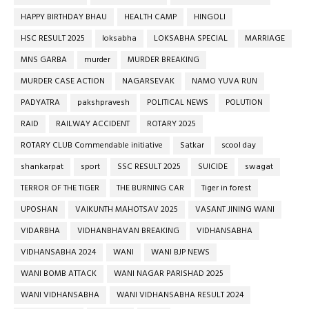
HAPPY BIRTHDAY BHAU
HEALTH CAMP
HINGOLI
HSC RESULT 2025
loksabha
LOKSABHA SPECIAL
MARRIAGE
MNS GARBA
murder
MURDER BREAKING
MURDER CASE ACTION
NAGARSEVAK
NAMO YUVA RUN
PADYATRA
pakshpravesh
POLITICAL NEWS
POLUTION
RAID
RAILWAY ACCIDENT
ROTARY 2025
ROTARY CLUB Commendable initiative
Satkar
scool day
shankarpat
sport
SSC RESULT 2025
SUICIDE
swagat
TERROR OF THE TIGER
THE BURNING CAR
Tiger in forest
UPOSHAN
VAIKUNTH MAHOTSAV 2025
VASANT JINING WANI
VIDARBHA
VIDHANBHAVAN BREAKING
VIDHANSABHA
VIDHANSABHA 2024
WANI
WANI BJP NEWS
WANI BOMB ATTACK
WANI NAGAR PARISHAD 2025
WANI VIDHANSABHA
WANI VIDHANSABHA RESULT 2024