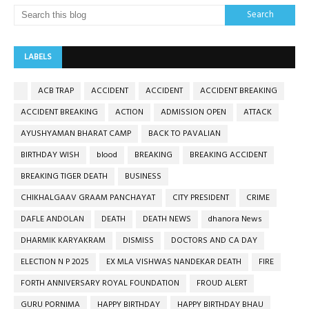
LABELS
ACB TRAP
ACCIDENT
ACCIDENT
ACCIDENT BREAKING
ACCIDENT BREAKING
ACTION
ADMISSION OPEN
ATTACK
AYUSHYAMAN BHARAT CAMP
BACK TO PAVALIAN
BIRTHDAY WISH
blood
BREAKING
BREAKING ACCIDENT
BREAKING TIGER DEATH
BUSINESS
CHIKHALGAAV GRAAM PANCHAYAT
CITY PRESIDENT
CRIME
DAFLE ANDOLAN
DEATH
DEATH NEWS
dhanora News
DHARMIK KARYAKRAM
DISMISS
DOCTORS AND CA DAY
ELECTION N P 2025
EX MLA VISHWAS NANDEKAR DEATH
FIRE
FORTH ANNIVERSARY ROYAL FOUNDATION
FROUD ALERT
GURU PORNIMA
HAPPY BIRTHDAY
HAPPY BIRTHDAY BHAU