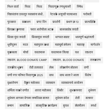
निधन वार्ता
निवड
निवड
निवडणूक रणधुमाळी
निषेध
निष्ठावंतांना डावलून नवख्यांना संधी...
नेटवर्क अजूनही पडद्याआड
पदोन्नती
पुरस्कार
प्रकाशन
प्रगट दिन
प्रदर्शनी
प्रभाग क्र १३
प्रात्यक्षिके
प्रियकर कुणाचा
फरार आरोपीला अटक
बाळासाहेब जयंती
बिरसा मुंडा जयंती
बिरसामुंडा जयंती
भागवत सप्ताह
भावपूर्ण श्रद्धांजली
भूमीपूजन
मदत
महापुरान कथा
महामूर्ख संमेलन
महाराष्ट्र
मार्गदर्शन
मुकाबला
मोर्चा
यवतमाळ
यवतमाळ जिल्हा
यश
रक्तदान
रक्तदान.. BLOOD DONATE CAMP
रक्तदान... BLOOD DONATE
राजकारण
राजकीय भूकंप
रोही तलावात
लेख
लोकार्पण सोहळा
वणी
वणी नगर परिषद निवडणूक 2025
वाघ
वाघ आला रे आला
विशेष
वृक्षारोपण
वैकुंठ महोत्सव
व्याख्यान
व्याख्यानाचे आयोजन
शर्मिला ठाकरे वणीत
शारदा महोत्सव
शिबीर
शुभकामनाए
शुभेच्छा
शुभेच्छा आगळा वेगळा जन्मदिवस साजरा
शुभेच्छा संदेश
शेती
सत्कार
सन्मान
सामाजिक
सांस्कृतिक कार्यक्रम
सुयश
स्नेहमीलन
स्पर्धा