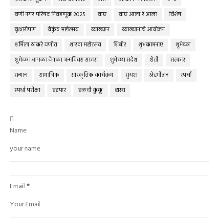
वणी नगर परिषद निवडणूक 2025
वाघ
वाघ आला रे आला
विशेष
वृक्षारोपण
वैकुंठ महोत्सव
व्याख्यान
व्याख्यानाचे आयोजन
शर्मिला ठाकरे वणीत
शारदा महोत्सव
शिबीर
शुभकामनाए
शुभेच्छा
शुभेच्छा आगळा वेगळा जन्मदिवस साजरा
शुभेच्छा संदेश
शेती
सत्कार
सन्मान
सामाजिक
सांस्कृतिक कार्यक्रम
सुयश
स्नेहमीलन
स्पर्धा
स्पर्धा परीक्षा
हद्दपार
हळदी कुंकू
हास्य

Name
your name
Email
*
Your Email