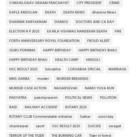
CHIKHALGAAV GRAAM PANCHAYAT
CITY PRESIDENT
CRIME
DAFLE ANDOLAN
DEATH
DEATH NEWS
dhanora News
DHARMIK KARYAKRAM
DISMISS
DOCTORS AND CA DAY
ELECTION N P 2025
EX MLA VISHWAS NANDEKAR DEATH
FIRE
FORTH ANNIVERSARY ROYAL FOUNDATION
FROUD ALERT
GURU PORNIMA
HAPPY BIRTHDAY
HAPPY BIRTHDAY BHAU
HAPPY BIRTHDAY BHAU
HEALTH CAMP
HINGOLI
HSC RESULT 2025
loksabha
LOKSABHA SPECIAL
MARRIAGE
MNS GARBA
murder
MURDER BREAKING
MURDER CASE ACTION
NAGARSEVAK
NAMO YUVA RUN
PADYATRA
pakshpravesh
POLITICAL NEWS
POLUTION
RAID
RAILWAY ACCIDENT
ROTARY 2025
ROTARY CLUB Commendable initiative
Satkar
scool day
shankarpat
sport
SSC RESULT 2025
SUICIDE
swagat
TERROR OF THE TIGER
THE BURNING CAR
Tiger in forest