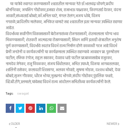
या यात्रेचे स्वागत करण्यासाठी शहरातील मान्यवर नेते डॉ.भालचंद्र चोपणे,प्रदीप
बोनगिरवार, जयसिंग गोहोकार,इजाहर शेख, राजाभाऊ पाथ्रडकर, किरणताई देरकर, वंदना
आवारी,संध्याताई बोबडे,कॉ.अनिल घाटे, मंगल तेलंग,अजय धोबे, विजय
नगराळे,प्रा.दिलीप मालेकार, अनिकेत चामाटे सह शहरातील इतर मान्यवर उपस्थित राहणार
आहेत.
विदर्भाच्या सर्वांगीण विकासासाठी बेरोजगारांच्या रोजगारासाठी, शेतमालाला योग्य भाव
मिळण्यासाठी, शेतकरी आत्महत्या रोखण्यासाठी, सिंचन आणि इतरही क्षेत्रातील अनुशेष
पूर्ण करण्यासाठी, विदर्भाचे स्वतंत्र विदर्भ राज्य निर्माण होणे काळाची गरज आहे विदर्भ
प्रेमी जनतेनी व कार्यकर्त्यांनी या कार्यक्रमाला उपस्थित राहण्याचे आवाहन प्रा. पुरुषोत्तम
पाटील, रफिक रंगरेज, राहुल खारकर, देवराव धांडे पाटील प्रा.बाळासाहेब राजुरकर,
नामदेव जेनेकर, राजू पिंपळकर, संजय चिंचोलकर, अमित उपाध्ये, विजया आगबत्तलवार,
शालिनी रासेकर, कलावती शिरसागर, अलका मोवाडे, सुषमा मोडक, दशरथ बोबडे, देवा
बोबडे,सृजन गौरकार, धीरज भोयर,मुक्तानंद भोंगळे,संदीप गोहोकर,पुंडलिक पथाडे,
व्हि.बी.टोंगे,उलमाले,यांचेसह विदर्भ राज्य आंदोलन समितीच्या कार्यकर्त्यांनी केले.
Tags:
swagat
OLDER
NEWER