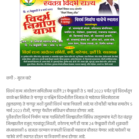
वणी :- सुरज चाटे
विदर्भ राज्य आंदोलन समितीच्या वतीने २१ फेब्रुवारी ते ५ मार्च २०२३ पर्यंत पूर्व विदर्भातून
काळेश्वर सिरोंचा ते नागपूर व पश्चिम विदर्भातील जिजाऊ चे माहेरघर सिंदखेडराजा
(बुलढाणा) ते नागपूर अशी दुसरी विदर्भ यात्रा निघाली आहे.या दोन्हीही यात्रेचा समारोप ५
मार्च २०२३ रोजी, नागपूर येथील संविधान चौकात होणार आहे.
पुर्वेकडील विदर्भ निर्माण यात्रा गडचिरोली जिल्ह्यातील विविध तालुक्यांना भेटी देत चंद्रपूर
जिल्ह्यातील राजुरा,गडचांदूर,जिवती, कोरपना,मार्गे ही यात्रा २४ फेब्रुवारी रोजी शुक्रवारी
संध्याकाळी ६ वाजता दरम्यान छत्रपती शिवाजी महाराज चौकात येणार आहे.यावेळी या
यात्रेचे जंगी स्वागत होऊन या ठिकाणी सभा होणार आहे.