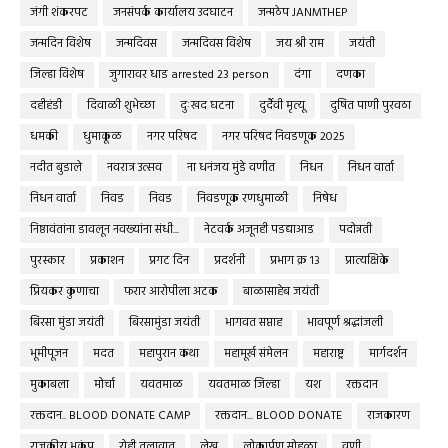
जंगी शंकरपट
जनसंपर्क कार्यालय उदघाटन
जन्मठेप JANMTHEP
जन्मदिन विशेष
जन्मदिवस
जन्मदिवस विशेष
जय श्री राम
जयंती
जिल्हा विशेष
जुगारावर धाड arrested 23 person
दंगा
दणका
दहीहंडी
दिवाळी शुभेच्छा
दुःखद घटना
दुर्दैवी मृत्यू
दुषित पाणी पुरवठा
धमकी
धुमाकूळ
नगर परिषद
नगर परिषद निवडणूक 2025
नदीत बुडाले
नवरात्र उत्सव
ना धनंजय मुंडे वणीत
निधन
निधन वार्ता
निधन वार्ता
निवड
निवड
निवडणूक रणधुमाळी
निषेध
निष्ठावंतांना डावलून नवख्यांना संधी...
नेटवर्क अजूनही पडद्याआड
पदोन्नती
पुरस्कार
प्रकाशन
प्रगट दिन
प्रदर्शनी
प्रभाग क्र १३
प्रात्यक्षिके
प्रियकर कुणाचा
फरार आरोपीला अटक
बाळासाहेब जयंती
बिरसा मुंडा जयंती
बिरसामुंडा जयंती
भागवत सप्ताह
भावपूर्ण श्रद्धांजली
भूमीपूजन
मदत
महापुरान कथा
महामूर्ख संमेलन
महाराष्ट्र
मार्गदर्शन
मुकाबला
मोर्चा
यवतमाळ
यवतमाळ जिल्हा
यश
रक्तदान
रक्तदान.. BLOOD DONATE CAMP
रक्तदान... BLOOD DONATE
राजकारण
राजकीय भूकंप
रोही तलावात
लेख
लोकार्पण सोहळा
वणी