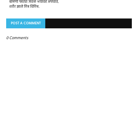
बामणी फाट्या जवळ भयावह अपघात,
शरीर झाले छिन्न विछिन्न..
POST A COMMENT
0 Comments