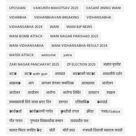
UPOSHAN
VAIKUNTH MAHOTSAV 2025
VASANT JINING WANI
VIDARBHA
VIDHANBHAVAN BREAKING
VIDHANSABHA
VIDHANSABHA 2024
WANI
WANI BJP NEWS
WANI BOMB ATTACK
WANI NAGAR PARISHAD 2025
WANI VIDHANSABHA
WANI VIDHANSABHA RESULT 2024
WATER ATTACK
welcome
yatra
ZARI NAGAR PANCHAYAT 2025
ZP ELECTION 2025
अज्ञात मृतदेह
अटक
अटक with gun
अपघात
अवकाळी फटका
अस्वलीचे दर्शन
आक्रमक
आग
आगळा वेगळा जन्मदिवस
आत्महत्या
आंदोलन
आंदोलन
आयोजन
आरोग्य
आरोग्य शिबिर
उदघाटन
उपक्रम
उपमख्यमंत्री शिंदे यांचा प्रगट दिन
उलगडा
एतिहासिक
कारवाई
कार्यकर्ता
कार्यकारणी गठीत
कुस्तीची दंगल
क्रीडा
गब्या/Gabya
गीत गायन
गुणवंत विद्यार्थ्यांचा सन्मान
घवघवीत यश
चालत फिरत जनहित केंद्र
चोरी
चोरी उघड
छत्रपती शिवाजी महाराज जयंती