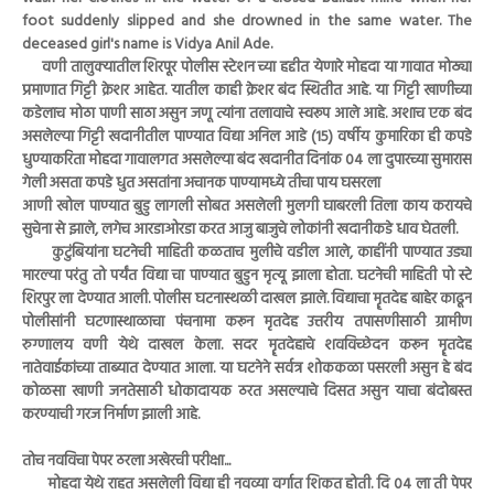
foot suddenly slipped and she drowned in the same water. The
deceased girl's name is Vidya Anil Ade.
वणी तालुक्यातील शिरपूर पोलीस स्टेशन च्या हद्दीत येणारे मोहदा या गावात मोठ्या
प्रमाणात गिट्टी क्रेशर आहेत. यातील काही क्रेशर बंद स्थितीत आहे. या गिट्टी खाणीच्या
कडेलाच मोठा पाणी साठा असुन जणू त्यांना तलावाचे स्वरूप आले आहे. अशाच एक बंद
असलेल्या गिट्टी खदानीतील पाण्यात विद्या अनिल आडे (15) वर्षीय कुमारिका ही कपडे
धुण्याकरिता मोहदा गावालगत असलेल्या बंद खदानीत दिनांक 04 ला दुपारच्या सुमारास
गेली असता कपडे धुत असतांना अचानक पाण्यामध्ये तीचा पाय घसरला
आणी खोल पाण्यात बुडु लागली सोबत असलेली मुलगी घाबरली तिला काय करायचे
सुचेना से झाले, लगेच आरडाओरडा करत आजु बाजुचे लोकांनी खदानीकडे धाव घेतली.
कुटुंबियांना घटनेची माहिती कळताच मुलीचे वडील आले, काहींनी पाण्यात उड्या
मारल्या परंतु तो पर्यंत विद्या चा पाण्यात बुडुन मृत्यू झाला होता. घटनेची माहिती पो स्टे
शिरपुर ला देण्यात आली. पोलीस घटनास्थळी दाखल झाले. विद्याचा मॄतदेह बाहेर काढून
पोलीसांनी घटणास्थाळाचा पंचनामा करून मृतदेह उत्तरीय तपासणीसाठी ग्रामीण
रुग्णालय वणी येथे दाखल केला. सदर मॄतदेहाचे शवविच्छेदन करून मॄतदेह
नातेवाईकांच्या ताब्यात देण्यात आला. या घटनेने सर्वत्र शोककळा पसरली असुन हे बंद
कोळसा खाणी जनतेसाठी धोकादायक ठरत असल्याचे दिसत असुन याचा बंदोबस्त
करण्याची गरज निर्माण झाली आहे.
तोच नवविचा पेपर ठरला अखेरची परीक्षा...
मोहदा येथे राहत असलेली विद्या ही नवव्या वर्गात शिकत होती. दि 04 ला ती पेपर