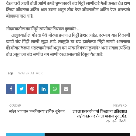
देऊन घरी आली होती आणि कपडे धुण्यासाठी बंद गिट्टी खाणीकडे गेली असता तेच क्षण
तिच्या जीवनाचा अंतिम क्षण ठरला असुन तोच पेपर जीवनातील अंतिम पेपर ठरल्याचे
बोलल्या जात आहे.
मोहदयातील बंद गिट्टी खाणीवर नियंत्रण कुणाचे?....
तालुक्यातील मोहदा येथे मोठ्या प्रमाणात गिट्टी क्रेशर आहेत. दरम्याम याच ठिकाणी
काही बंद गिट्टी खाणी सुद्धा आहे. त्यामुळे या बंद झालेल्या गिट्टी खाणी शासनाला
हँडओव्हर केल्या असल्याची चर्चा असुन मग यावर नियंत्रण कुणाचे? असा सवाल उपस्थित
होत असुन त्या बंद खणीच यम खाणी ठरत असल्याचे दिसुन येत आहे.
Tags:
WATER ATTACK
OLDER
NEWER
साहेब आपणास जन्मदिनाच्या हार्दिक शुभेच्छा
एकता सरकारने वर्धा जिल्ह्याच्या इतिहासात
राष्ट्रीय स्तरावर रोवला मानाचा तुरा....ऍड.
रझा हुसैन हैदरी..