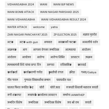
VIDHANSABHA 2024
WANI
WANI BJP NEWS
WANI BOMB ATTACK
WANI NAGAR PARISHAD 2025
WANI VIDHANSABHA
WANI VIDHANSABHA RESULT 2024
WATER ATTACK
welcome
yatra
ZARI NAGAR PANCHAYAT 2025
ZP ELECTION 2025
अज्ञात मृतदेह
अटक
अटक with gun
अपघात
अवकाळी फटका
अस्वलीचे दर्शन
आक्रमक
आग
आगळा वेगळा जन्मदिवस
आत्महत्या
आंदोलन
आंदोलन
आयोजन
आरोग्य
आरोग्य शिबिर
उदघाटन
उपक्रम
उपमख्यमंत्री शिंदे यांचा प्रगट दिन
उलगडा
एतिहासिक
कारवाई
कार्यकर्ता
कार्यकारणी गठीत
कुस्तीची दंगल
क्रीडा
गब्या/Gabya
गीत गायन
गुणवंत विद्यार्थ्यांचा सन्मान
घवघवीत यश
चालत फिरत जनहित केंद्र
चोरी
चोरी उघड
छत्रपती शिवाजी महाराज जयंती
जंगी शंकरपट
जनसंपर्क कार्यालय उदघाटन
जन्मठेप JANMTHEP
जन्मदिन विशेष
जन्मदिवस
जन्मदिवस विशेष
जय श्री राम
जयंती