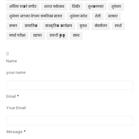
शर्मिला ठाकरे वणीत
शारदा महोत्सव
शिबीर
शुभकामनाए
शुभेच्छा
शुभेच्छा आगळा वेगळा जन्मदिवस साजरा
शुभेच्छा संदेश
शेती
सत्कार
सन्मान
सामाजिक
सांस्कृतिक कार्यक्रम
सुयश
स्नेहमीलन
स्पर्धा
स्पर्धा परीक्षा
हद्दपार
हळदी कुंकू
हास्य

Name
your name
Email
*
Your Email
Message
*