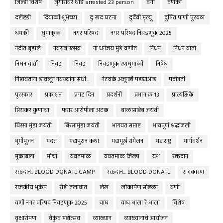
जिल्हा विशेष
जुगारावर धाड arrested 23 person
दंगा
दणका
दहीहंडी
दिवाळी शुभेच्छा
दुःखद घटना
दुर्दैवी मृत्यू
दुषित पाणी पुरवठा
धमकी
धुमाकूळ
नगर परिषद
नगर परिषद निवडणूक 2025
नदीत बुडाले
नवरात्र उत्सव
ना धनंजय मुंडे वणीत
निधन
निधन वार्ता
निधन वार्ता
निवड
निवड
निवडणूक रणधुमाळी
निषेध
निष्ठावंतांना डावलून नवख्यांना संधी...
नेटवर्क अजूनही पडद्याआड
पदोन्नती
पुरस्कार
प्रकाशन
प्रगट दिन
प्रदर्शनी
प्रभाग क्र १३
प्रात्यक्षिके
प्रियकर कुणाचा
फरार आरोपीला अटक
बाळासाहेब जयंती
बिरसा मुंडा जयंती
बिरसामुंडा जयंती
भागवत सप्ताह
भावपूर्ण श्रद्धांजली
भूमीपूजन
मदत
महापुरान कथा
महामूर्ख संमेलन
महाराष्ट्र
मार्गदर्शन
मुकाबला
मोर्चा
यवतमाळ
यवतमाळ जिल्हा
यश
रक्तदान
रक्तदान.. BLOOD DONATE CAMP
रक्तदान... BLOOD DONATE
राजकारण
राजकीय भूकंप
रोही तलावात
लेख
लोकार्पण सोहळा
वणी
वणी नगर परिषद निवडणूक 2025
वाघ
वाघ आला रे आला
विशेष
वृक्षारोपण
वैकुंठ महोत्सव
व्याख्यान
व्याख्यानाचे आयोजन