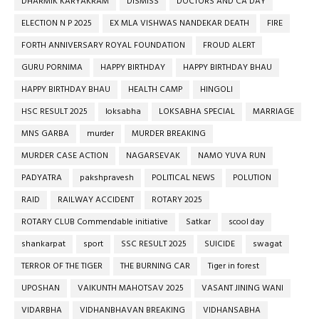
DHARMIK KARYAKRAM
DISMISS
DOCTORS AND CA DAY
ELECTION N P 2025
EX MLA VISHWAS NANDEKAR DEATH
FIRE
FORTH ANNIVERSARY ROYAL FOUNDATION
FROUD ALERT
GURU PORNIMA
HAPPY BIRTHDAY
HAPPY BIRTHDAY BHAU
HAPPY BIRTHDAY BHAU
HEALTH CAMP
HINGOLI
HSC RESULT 2025
loksabha
LOKSABHA SPECIAL
MARRIAGE
MNS GARBA
murder
MURDER BREAKING
MURDER CASE ACTION
NAGARSEVAK
NAMO YUVA RUN
PADYATRA
pakshpravesh
POLITICAL NEWS
POLUTION
RAID
RAILWAY ACCIDENT
ROTARY 2025
ROTARY CLUB Commendable initiative
Satkar
scool day
shankarpat
sport
SSC RESULT 2025
SUICIDE
swagat
TERROR OF THE TIGER
THE BURNING CAR
Tiger in forest
UPOSHAN
VAIKUNTH MAHOTSAV 2025
VASANT JINING WANI
VIDARBHA
VIDHANBHAVAN BREAKING
VIDHANSABHA