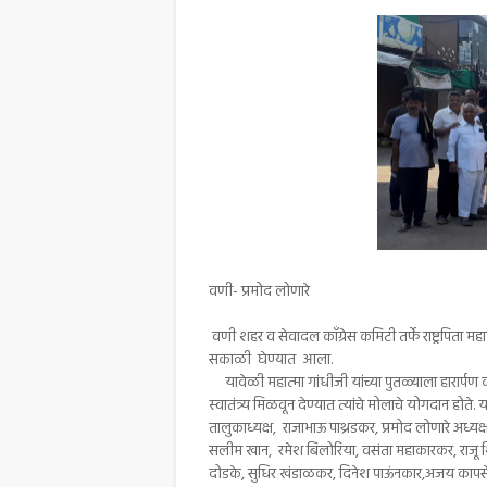
वणी- प्रमोद लोणारे
वणी शहर व सेवादल काँग्रेस कमिटी तर्फे राष्ट्रपिता महा
सकाळी घेण्यात आला.
यावेळी महात्मा गांधीजी यांच्या पुतळ्याला हारार्पण 
स्वातंत्र्य मिळवून देण्यात त्यांचे मोलाचे योगदान होते.
तालुकाध्यक्ष, राजाभाऊ पाथ्रडकर, प्रमोद लोणारे अध्य
सलीम खान, रमेश बिलोरिया, वसंता महाकारकर, राजू शि
दोडके, सुधिर खंडाळकर, दिनेश पाऊंनकार,अजय कापसे, रा