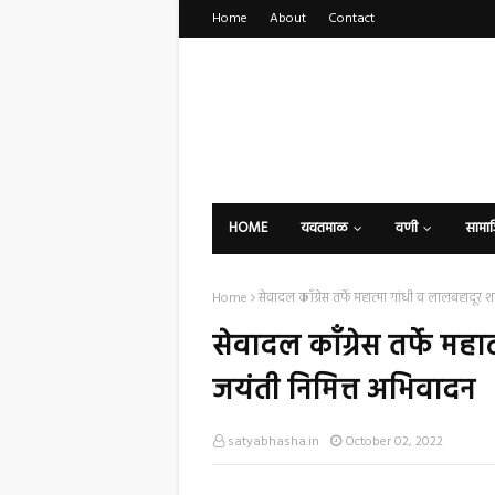
Home
About
Contact
HOME
यवतमाळ
वणी
सामा
Home
सेवादल कॉंग्रेस तर्फे महात्मा गांधी व लालबहादूर शा
सेवादल कॉंग्रेस तर्फे महात
जयंती निमित्त अभिवादन
satyabhasha.in
October 02, 2022