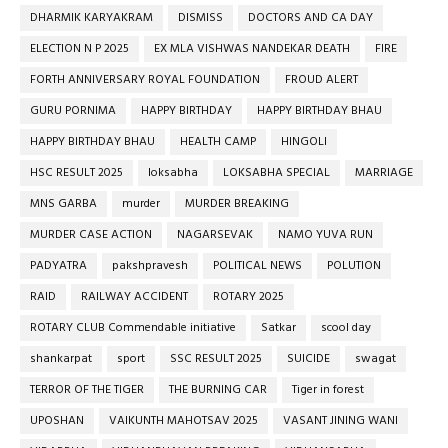
DHARMIK KARYAKRAM
DISMISS
DOCTORS AND CA DAY
ELECTION N P 2025
EX MLA VISHWAS NANDEKAR DEATH
FIRE
FORTH ANNIVERSARY ROYAL FOUNDATION
FROUD ALERT
GURU PORNIMA
HAPPY BIRTHDAY
HAPPY BIRTHDAY BHAU
HAPPY BIRTHDAY BHAU
HEALTH CAMP
HINGOLI
HSC RESULT 2025
loksabha
LOKSABHA SPECIAL
MARRIAGE
MNS GARBA
murder
MURDER BREAKING
MURDER CASE ACTION
NAGARSEVAK
NAMO YUVA RUN
PADYATRA
pakshpravesh
POLITICAL NEWS
POLUTION
RAID
RAILWAY ACCIDENT
ROTARY 2025
ROTARY CLUB Commendable initiative
Satkar
scool day
shankarpat
sport
SSC RESULT 2025
SUICIDE
swagat
TERROR OF THE TIGER
THE BURNING CAR
Tiger in forest
UPOSHAN
VAIKUNTH MAHOTSAV 2025
VASANT JINING WANI