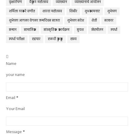
वृक्षारोपण
वैकुंठ महोत्सव
व्याख्यान
व्याख्यानाचे आयोजन
शर्मिला ठाकरे वणीत
शारदा महोत्सव
शिबीर
शुभकामनाए
शुभेच्छा
शुभेच्छा आगळा वेगळा जन्मदिवस साजरा
शुभेच्छा संदेश
शेती
सत्कार
सन्मान
सामाजिक
सांस्कृतिक कार्यक्रम
सुयश
स्नेहमीलन
स्पर्धा
स्पर्धा परीक्षा
हद्दपार
हळदी कुंकू
हास्य

Name
your name
Email
*
Your Email
Message
*