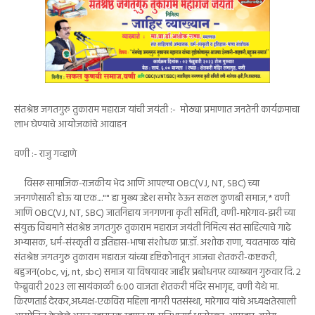
संतश्रेष्ठ जगतगुरु तुकाराम महाराज यांची जयंती :- मोठ्या प्रमाणात जनतेनी कार्यक्रमाचा
लाभ घेण्याचे आयोजकांचे आवाहन
वणी :- राजु गव्हाणे
विसरू सामाजिक-राजकीय भेद आणि आपल्या OBC(VJ, NT, SBC) च्या
जनगणेसाठी होऊ या एक...."" हा मुख्य उद्देश समोर ठेऊन सकल कुणबी समाज,* वणी
आणि OBC(VJ, NT, SBC) जातनिहाय जनगणना कृती समिती, वणी-मारेगाव-झरी च्या
संयुक्त विद्यमाने संतश्रेष्ठ जगतगुरु तुकाराम महाराज जयंती निमित्य संत साहित्याचे गाढे
अभ्यासक, धर्म-संस्कृती व इतिहास-भाषा संशोधक प्रा.डॉ. अशोक राणा, यवतमाळ यांचे
संतश्रेष्ठ जगतगुरु तुकाराम महाराज यांच्या दृष्टिकोनातून आजचा शेतकरी-कष्टकरी,
बहुजन(obc, vj, nt, sbc) समाज या विषयावर जाहीर प्रबोधनपर व्याख्यान गुरुवार दि. 2
फेब्रुवारी 2023 ला सायंकाळी 6:00 वाजता शेतकरी मंदिर सभागृह, वणी येथे मा.
किरणताई देरकर,अध्यक्ष-एकविरा महिला नागरी पतसंस्था, मारेगाव यांचे अध्यक्षतेखाली