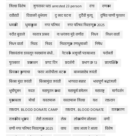
जिल्हा विशेष
जुगारावर धाड arrested 23 person
दंगा
दणका
दहीहंडी
दिवाळी शुभेच्छा
दुःखद घटना
दुर्दैवी मृत्यू
दुषित पाणी पुरवठा
धमकी
धुमाकूळ
नगर परिषद
नगर परिषद निवडणूक 2025
नदीत बुडाले
नवरात्र उत्सव
ना धनंजय मुंडे वणीत
निधन
निधन वार्ता
निधन वार्ता
निवड
निवड
निवडणूक रणधुमाळी
निषेध
निष्ठावंतांना डावलून नवख्यांना संधी...
नेटवर्क अजूनही पडद्याआड
पदोन्नती
पुरस्कार
प्रकाशन
प्रगट दिन
प्रदर्शनी
प्रभाग क्र १३
प्रात्यक्षिके
प्रियकर कुणाचा
फरार आरोपीला अटक
बाळासाहेब जयंती
बिरसा मुंडा जयंती
बिरसामुंडा जयंती
भागवत सप्ताह
भावपूर्ण श्रद्धांजली
भूमीपूजन
मदत
महापुरान कथा
महामूर्ख संमेलन
महाराष्ट्र
मार्गदर्शन
मुकाबला
मोर्चा
यवतमाळ
यवतमाळ जिल्हा
यश
रक्तदान
रक्तदान.. BLOOD DONATE CAMP
रक्तदान... BLOOD DONATE
राजकारण
राजकीय भूकंप
रोही तलावात
लेख
लोकार्पण सोहळा
वणी
वणी नगर परिषद निवडणूक 2025
वाघ
वाघ आला रे आला
विशेष