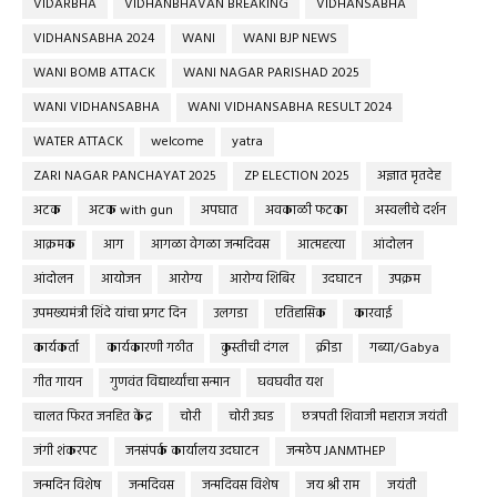
VIDARBHA
VIDHANBHAVAN BREAKING
VIDHANSABHA
VIDHANSABHA 2024
WANI
WANI BJP NEWS
WANI BOMB ATTACK
WANI NAGAR PARISHAD 2025
WANI VIDHANSABHA
WANI VIDHANSABHA RESULT 2024
WATER ATTACK
welcome
yatra
ZARI NAGAR PANCHAYAT 2025
ZP ELECTION 2025
अज्ञात मृतदेह
अटक
अटक with gun
अपघात
अवकाळी फटका
अस्वलीचे दर्शन
आक्रमक
आग
आगळा वेगळा जन्मदिवस
आत्महत्या
आंदोलन
आंदोलन
आयोजन
आरोग्य
आरोग्य शिबिर
उदघाटन
उपक्रम
उपमख्यमंत्री शिंदे यांचा प्रगट दिन
उलगडा
एतिहासिक
कारवाई
कार्यकर्ता
कार्यकारणी गठीत
कुस्तीची दंगल
क्रीडा
गब्या/Gabya
गीत गायन
गुणवंत विद्यार्थ्यांचा सन्मान
घवघवीत यश
चालत फिरत जनहित केंद्र
चोरी
चोरी उघड
छत्रपती शिवाजी महाराज जयंती
जंगी शंकरपट
जनसंपर्क कार्यालय उदघाटन
जन्मठेप JANMTHEP
जन्मदिन विशेष
जन्मदिवस
जन्मदिवस विशेष
जय श्री राम
जयंती