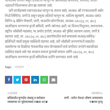
आयोजित केलेले असून उदघाटक म्हणून मा. प्रतिभाताई धानोरकर, आमदार, वरोरा-
भद्रावती विधानसभा क्षेत्र ह्या असणार आहे.
तरी कार्यक्रमाचे स्वागताध्यक्ष म्हणून मा. संजय खाडे, अध्यक्ष-श्री रंगनाथस्वामी अर्बन
निधी लिमिटेड, वणी हे असून प्रमुख अतिथी म्हणून मा. आशिष खुलसंगे, अध्यक्ष-वसंत
जिनिंग & प्रेसिंग फॅक्टरी, वणी, मा.प्रदीप बोनगीरवार, अध्यक्ष-obc(vj, nt, sbc)
जातनिहाय जनगणना कृती समिती, वणी-मारेगाव-झरी, मा. विजय पिदूरकर, समन्वयक-
राष्ट्रीय ओबीसी महासंघ, मा. प्रमोद इंगोले, अध्यक्ष-श्री नृसिंह व्यायाम शाळा, वणी हे
राहणार आहे, तर obc(vj, nt, sbc) प्रवर्गामधील सर्व समाजाचे अध्यक्ष/सचिव/
प्रतिनिधी यांची प्रमुख उपस्थिती राहणार आहे, तरी ओबीसी जनगणनेशी सबंधीत
असलेल्या या वैचारिक मेजवानीचा लाभ घेण्यासाठी सर्व वणीकर जनतेने सहपरिवार
उपस्थित राहावे असे नम्र आव्हान सकल कुणबी समाज आणि obc(vj, nt, sbc)
जातनिहाय जनगणना कृती समितीच्या वतीने करण्यात आले आहे.
Tags:
व्याख्यान
OLDER
NEWER
प्रतिबंधीत सुगंधीत तंबाखु व साडेसात
वणी - वरोरा रोडवर भीषण अपघातात
लाखाच्या वर मुद्देमालासह एकास अटक
एकाचा मृत्यू