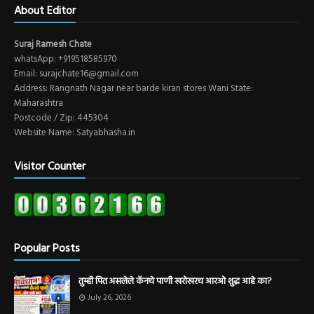
About Editor
Suraj Ramesh Chate
whatsApp: +919518585970
Email: surajchate16@gmail.com
Address: Rangnath Nagar near barde kiran stores Wani State:
Maharashtra
Postcode / Zip: 445304
Website Name: Satyabhasha.in
Visitor Counter
Popular Posts
तुम्ही पित असलेले कॅनचे पाणी खरोखरच आरओ शुद्ध आहे का?
July 26, 2026