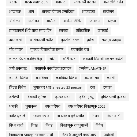
अटक
अटक with gun
अपघात
अवकाळी फटका
अस्वलीचे दर्शन
आक्रमक
आग
आगळा वेगळा जन्मदिवस
आत्महत्या
आंदोलन
आंदोलन
आयोजन
आरोग्य
आरोग्य शिबिर
उदघाटन
उपक्रम
उपमख्यमंत्री शिंदे यांचा प्रगट दिन
उलगडा
एतिहासिक
कारवाई
कार्यकर्ता
कार्यकारणी गठीत
कुस्तीची दंगल
क्रीडा
गब्या/Gabya
गीत गायन
गुणवंत विद्यार्थ्यांचा सन्मान
घवघवीत यश
चालत फिरत जनहित केंद्र
चोरी
चोरी उघड
छत्रपती शिवाजी महाराज जयंती
जंगी शंकरपट
जनसंपर्क कार्यालय उदघाटन
जन्मठेप JANMTHEP
जन्मदिन विशेष
जन्मदिवस
जन्मदिवस विशेष
जय श्री राम
जयंती
जिल्हा विशेष
जुगारावर धाड arrested 23 person
दंगा
दणका
दहीहंडी
दिवाळी शुभेच्छा
दुःखद घटना
दुर्दैवी मृत्यू
दुषित पाणी पुरवठा
धमकी
धुमाकूळ
नगर परिषद
नगर परिषद निवडणूक 2025
नदीत बुडाले
नवरात्र उत्सव
ना धनंजय मुंडे वणीत
निधन
निधन वार्ता
निधन वार्ता
निवड
निवड
निवडणूक रणधुमाळी
निषेध
निष्ठावंतांना डावलून नवख्यांना संधी...
नेटवर्क अजूनही पडद्याआड
पदोन्नती