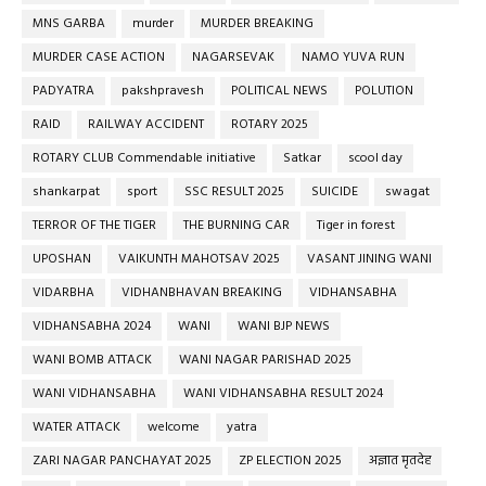
MNS GARBA
murder
MURDER BREAKING
MURDER CASE ACTION
NAGARSEVAK
NAMO YUVA RUN
PADYATRA
pakshpravesh
POLITICAL NEWS
POLUTION
RAID
RAILWAY ACCIDENT
ROTARY 2025
ROTARY CLUB Commendable initiative
Satkar
scool day
shankarpat
sport
SSC RESULT 2025
SUICIDE
swagat
TERROR OF THE TIGER
THE BURNING CAR
Tiger in forest
UPOSHAN
VAIKUNTH MAHOTSAV 2025
VASANT JINING WANI
VIDARBHA
VIDHANBHAVAN BREAKING
VIDHANSABHA
VIDHANSABHA 2024
WANI
WANI BJP NEWS
WANI BOMB ATTACK
WANI NAGAR PARISHAD 2025
WANI VIDHANSABHA
WANI VIDHANSABHA RESULT 2024
WATER ATTACK
welcome
yatra
ZARI NAGAR PANCHAYAT 2025
ZP ELECTION 2025
अज्ञात मृतदेह