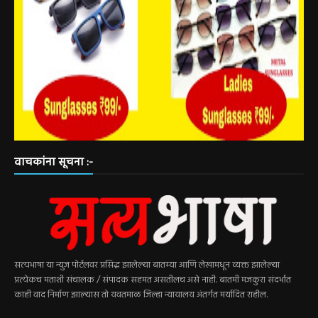
वाचकांना सूचना :-
सत्यभाषा या न्युज पोर्टलवर प्रसिद्ध झालेल्या बातम्या आणि लेखामधून व्यक्त झालेल्या
प्रत्येकच मताशी संचालक / संपादक सहमत असतीलच असे नाही. बातमी मजकुरा संदर्भात
काही वाद निर्माण झाल्यास तो यवतमाळ जिल्हा न्यायालय अंतर्गत मर्यादित राहील.