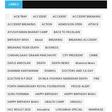
LABELS
ACB TRAP
ACCIDENT
ACCIDENT
ACCIDENT BREAKING
ACCIDENT BREAKING
ACTION
ADMISSION OPEN
ATTACK
AYUSHYAMAN BHARAT CAMP
BACK TO PAVALIAN
BIRTHDAY WISH
blood
BREAKING
BREAKING ACCIDENT
BREAKING TIGER DEATH
BUSINESS
CHIKHALGAAV GRAAM PANCHAYAT
CITY PRESIDENT
CRIME
DAFLE ANDOLAN
DEATH
DEATH NEWS
dhanora News
DHARMIK KARYAKRAM
DISMISS
DOCTORS AND CA DAY
ELECTION N P 2025
EX MLA VISHWAS NANDEKAR DEATH
FIRE
FORTH ANNIVERSARY ROYAL FOUNDATION
FROUD ALERT
GURU PORNIMA
HAPPY BIRTHDAY
HAPPY BIRTHDAY BHAU
HAPPY BIRTHDAY BHAU
HEALTH CAMP
HINGOLI
HSC RESULT 2025
loksabha
LOKSABHA SPECIAL
MARRIAGE