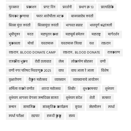
पुरस्कार
प्रकाशन
प्रगट दिन
प्रदर्शनी
प्रभाग क्र १३
प्रात्यक्षिके
प्रियकर कुणाचा
फरार आरोपीला अटक
बाळासाहेब जयंती
बिरसा मुंडा जयंती
बिरसामुंडा जयंती
भागवत सप्ताह
भावपूर्ण श्रद्धांजली
भूमीपूजन
मदत
महापुरान कथा
महामूर्ख संमेलन
महाराष्ट्र
मार्गदर्शन
मुकाबला
मोर्चा
यवतमाळ
यवतमाळ जिल्हा
यश
रक्तदान
रक्तदान.. BLOOD DONATE CAMP
रक्तदान... BLOOD DONATE
राजकारण
राजकीय भूकंप
रोही तलावात
लेख
लोकार्पण सोहळा
वणी
वणी नगर परिषद निवडणूक 2025
वाघ
वाघ आला रे आला
विशेष
वृक्षारोपण
वैकुंठ महोत्सव
व्याख्यान
व्याख्यानाचे आयोजन
शर्मिला ठाकरे वणीत
शारदा महोत्सव
शिबीर
शुभकामनाए
शुभेच्छा
शुभेच्छा आगळा वेगळा जन्मदिवस साजरा
शुभेच्छा संदेश
शेती
सत्कार
सन्मान
सामाजिक
सांस्कृतिक कार्यक्रम
सुयश
स्नेहमीलन
स्पर्धा
स्पर्धा परीक्षा
हद्दपार
हळदी कुंकू
हास्य